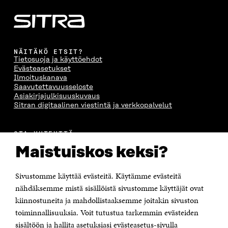
A
NÄITÄKÖ ETSIT?
Tietosuoja ja käyttöehdot
Evästeasetukset
Ilmoituskanava
Saavutettavuusseloste
Asiakirjajulkisuuskuvaus
Sitran digitaalinen viestintä ja verkkopalvelut
OTA YHTEYTTÄ
Suomen itsenäisyyden juhlarahasto Sitra
Maistuiskos keksi?
Itämerenkatu 11-13, PL 160,
00181 Helsinki
Sivustomme käyttää evästeitä. Käytämme evästeitä
Puhelin +358 294 618 991
Sähköpostiosoite
nähdäksemme mistä sisällöistä sivustomme käyttäjät ovat
etunimi.sukunimi@sitra.fi tai sitra@sitra.fi
kiinnostuneita ja mahdollistaaksemme joitakin sivuston
Saapumisohjeet
toiminnallisuuksia. Voit tutustua tarkemmin evästeiden
sisältöön ja hallita asetuksiasi evästeasetus-sivulla
Y-tunnus 0202132-3