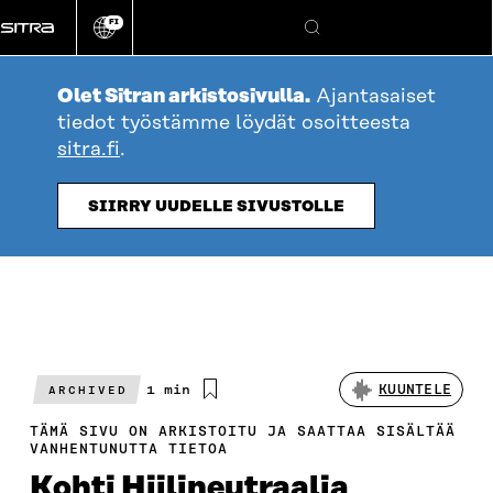
Siirry
FI
suoraan
Vaihda
Hae
sivuston
sisältöön
kieli
Olet Sitran arkistosivulla.
Ajantasaiset
tiedot työstämme löydät osoitteesta
sitra.fi
.
SIIRRY UUDELLE SIVUSTOLLE
Arvioitu
1 min
KUUNTELE
ARCHIVED
lukuaika
TÄMÄ SIVU ON ARKISTOITU JA SAATTAA SISÄLTÄÄ
VANHENTUNUTTA TIETOA
Kohti Hiilineutraalia