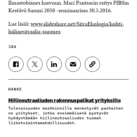
Ilmastobisnes kasvuun. Mari Pantsarin esitys FIBSin
Kestävä Suomi 2050 -seminaarissa 30.5.2016.
Lue lisää:
www.slideshare.net/SitraEkologia/kohti-
hiilineutraalia-suomea
JAA
J
J
J
J
K
A
A
A
A
O
A
A
A
A
P
F
T
L
S
I
A
W
I
Ä
O
HANKE
C
I
N
H
I
E
T
K
K
A
Hiilineutraaliuden rakennuspalikat yrityksille
B
T
E
Ö
R
Tulevaisuuden markkinoilla menestyvät parhaiten
O
E
D
P
T
ne yritykset, jotka ensimmäisenä pystyvät
O
R
I
O
I
hyödyntämään hiilineutraaliuden tuomat
K
I
N
S
K
liiketoimintamahdollisuudet.
I
S
I
T
K
S
S
S
I
E