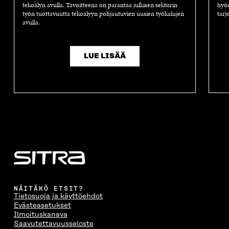
tekoälyn avulla. Tavoitteena on parantaa julkisen sektorin
hyöd
S
A
S
S
työn tuottavuutta tekoälyyn pohjautuvien uusien työkalujen
tarj
A
I
A
S
avulla.
I
K
I
A
K
K
K
I
K
U
K
K
U
N
U
K
LUE LISÄÄ
N
A
N
U
A
S
A
N
S
S
S
A
S
A
S
S
A
A
S
A
NÄITÄKÖ ETSIT?
Tietosuoja ja käyttöehdot
Evästeasetukset
Ilmoituskanava
Saavutettavuusseloste