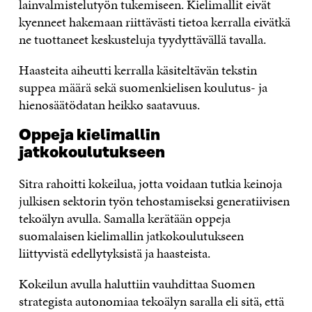
lainvalmistelutyön tukemiseen. Kielimallit eivät
kyenneet hakemaan riittävästi tietoa kerralla eivätkä
ne tuottaneet keskusteluja tyydyttävällä tavalla.
Haasteita aiheutti kerralla käsiteltävän tekstin
suppea määrä sekä suomenkielisen koulutus- ja
hienosäätödatan heikko saatavuus.
Oppeja kielimallin
jatkokoulutukseen
Sitra rahoitti kokeilua, jotta voidaan tutkia keinoja
julkisen sektorin työn tehostamiseksi generatiivisen
tekoälyn avulla. Samalla kerätään oppeja
suomalaisen kielimallin jatkokoulutukseen
liittyvistä edellytyksistä ja haasteista.
Kokeilun avulla haluttiin vauhdittaa Suomen
strategista autonomiaa tekoälyn saralla eli sitä, että