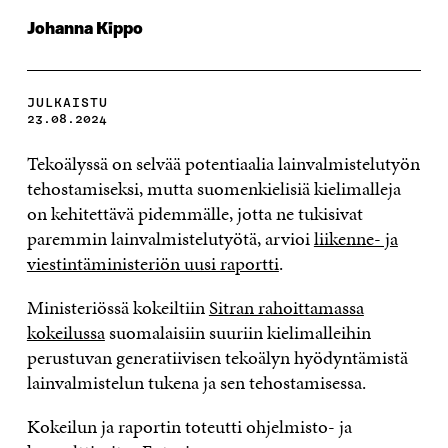
Johanna Kippo
JULKAISTU
23.08.2024
Tekoälyssä on selvää potentiaalia lainvalmistelutyön
tehostamiseksi, mutta suomenkielisiä kielimalleja
on kehitettävä pidemmälle, jotta ne tukisivat
paremmin lainvalmistelutyötä, arvioi
liikenne- ja
viestintäministeriön uusi raportti
.
Ministeriössä kokeiltiin
Sitran rahoittamassa
kokeilussa
suomalaisiin suuriin kielimalleihin
perustuvan generatiivisen tekoälyn hyödyntämistä
lainvalmistelun tukena ja sen tehostamisessa.
Kokeilun ja raportin toteutti ohjelmisto- ja