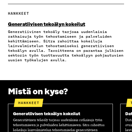
A
A
A
A
P
F
T
L
S
I
A
W
I
Ä
O
HANKKEET
C
I
N
H
I
E
T
K
K
A
Generatiivisen tekoälyn kokeilut
B
T
E
Ö
R
Generatiivinen tekoäly tarjoaa uudenlaisia
O
E
D
P
T
ratkaisuja työn tehostamiseen ja palveluiden
O
R
I
O
I
kehittämiseen. Sitra rahoittaa kokeiluja
K
I
N
S
K
lainvalmistelun tehostamiseksi generatiivisen
I
S
I
T
K
tekoälyn avulla. Tavoitteena on parantaa julkisen
S
S
S
I
E
sektorin työn tuottavuutta tekoälyyn pohjautuvien
uusien työkalujen avulla.
S
Ä
S
L
L
A
A
Ä
L
I
A
V
A
A
N
V
A
V
A
L
A
U
A
V
I
U
T
U
A
N
Mistä on kyse?
T
U
T
U
K
U
U
U
T
K
U
U
U
U
I
HANKKEET
U
U
U
U
U
D
U
U
Generatiivisen tekoälyn kokeilut
Dat
D
E
D
U
Generatiivinen tekoäly tarjoaa uudenlaisia ratkaisuja työn
Dat
E
S
E
D
tehostamiseen ja palveluiden kehittämiseen. Sitra rahoittaa
avai
S
S
S
E
kokeiluja lainvalmistelun tehostamiseksi generatiivisen
kest