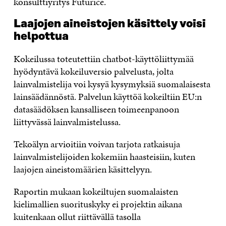
konsulttiyritys Futurice.
Laajojen aineistojen käsittely voisi
helpottua
Kokeilussa toteutettiin chatbot-käyttöliittymää
hyödyntävä kokeiluversio palvelusta, jolta
lainvalmistelija voi kysyä kysymyksiä suomalaisesta
lainsäädännöstä. Palvelun käyttöä kokeiltiin EU:n
datasäädöksen kansalliseen toimeenpanoon
liittyvässä lainvalmistelussa.
Tekoälyn arvioitiin voivan tarjota ratkaisuja
lainvalmistelijoiden kokemiin haasteisiin, kuten
laajojen aineistomäärien käsittelyyn.
Raportin mukaan kokeiltujen suomalaisten
kielimallien suorituskyky ei projektin aikana
kuitenkaan ollut riittävällä tasolla