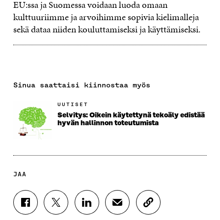
EU:ssa ja Suomessa voidaan luoda omaan
kulttuuriimme ja arvoihimme sopivia kielimalleja
sekä dataa niiden kouluttamiseksi ja käyttämiseksi.
Sinua saattaisi kiinnostaa myös
UUTISET
Selvitys: Oikein käytettynä tekoäly edistää
hyvän hallinnon toteutumista
JAA
J
J
J
J
K
A
A
A
A
O