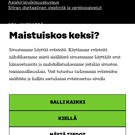
Asiakirjajulkisuuskuvaus
Sitran digitaalinen viestintä ja verkkopalvelut
OTA YHTEYTTÄ
Suomen itsenäisyyden juhlarahasto Sitra
Maistuiskos keksi?
Itämerenkatu 11-13, PL 160,
00181 Helsinki
Sivustomme käyttää evästeitä. Käytämme evästeitä
Puhelin +358 294 618 991
Sähköpostiosoite
nähdäksemme mistä sisällöistä sivustomme käyttäjät ovat
etunimi.sukunimi@sitra.fi tai sitra@sitra.fi
kiinnostuneita ja mahdollistaaksemme joitakin sivuston
Saapumisohjeet
toiminnallisuuksia. Voit tutustua tarkemmin evästeiden
sisältöön ja hallita asetuksiasi evästeasetus-sivulla
Y-tunnus 0202132-3
OLEMME NÄISSÄ SOMEISSA
SALLI KAIKKI
Facebook
Avautuu
uudessa
Linkedin
ikkunassa
KIELLÄ
Avautuu
uudessa
Youtube
ikkunassa
Avautuu
NÄYTÄ TIEDOT