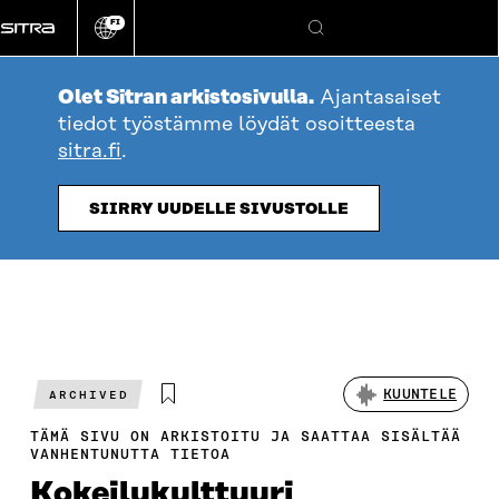
Siirry
FI
suoraan
Vaihda
Hae
sivuston
sisältöön
kieli
Olet Sitran arkistosivulla.
Ajantasaiset
tiedot työstämme löydät osoitteesta
sitra.fi
.
SIIRRY UUDELLE SIVUSTOLLE
KUUNTELE
ARCHIVED
TÄMÄ SIVU ON ARKISTOITU JA SAATTAA SISÄLTÄÄ
VANHENTUNUTTA TIETOA
Kokeilukulttuuri