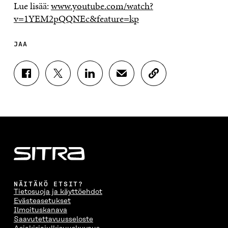
Lue lisää:
www.youtube.com/watch?
v=1YEM2pQQNEc&feature=kp
JAA
J
J
J
J
K
A
A
A
A
O
A
A
A
A
P
F
T
L
S
I
A
W
I
Ä
O
C
I
N
H
I
E
T
K
K
A
B
T
E
Ö
R
O
E
D
P
T
O
R
I
O
I
K
I
N
S
K
I
S
I
T
K
NÄITÄKÖ ETSIT?
S
S
S
I
E
Tietosuoja ja käyttöehdot
S
Ä
S
L
L
Evästeasetukset
A
A
Ä
L
I
Ilmoituskanava
A
V
A
A
N
Saavutettavuusseloste
V
A
V
A
L