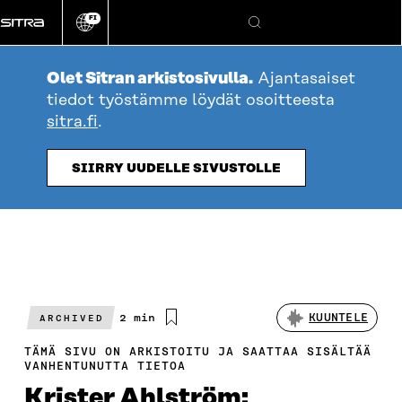
Siirry
FI
suoraan
Vaihda
Hae
sivuston
sisältöön
kieli
Olet Sitran arkistosivulla.
Ajantasaiset
tiedot työstämme löydät osoitteesta
sitra.fi
.
SIIRRY UUDELLE SIVUSTOLLE
Arvioitu
2 min
KUUNTELE
ARCHIVED
lukuaika
TÄMÄ SIVU ON ARKISTOITU JA SAATTAA SISÄLTÄÄ
VANHENTUNUTTA TIETOA
Krister Ahlström: