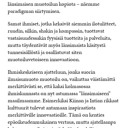
länsimaisen muotoilun kopiota – näemme
paradigman siirtymisen.
Samat ihmiset, jotka keksivät aiemmin ilotulitteet,
ruudin, silkin, shakin ja kompassin, tuottavat
vastaisuudessakin fyysisiä tuotteita ja palveluita,
mutta täydentävät myös länsimaista käsitystä
tunnesisällöstä ja osallistuvat siten
muotoiluvetoiseen innovaatioon.
Ihmiskeskeiseen ajatteluun, jonka suorin
ilmaisumuoto muotoilu on, vaikuttaa väistämättä
merkittävästi se, että kaksi kolmasosaa
ihmiskunnasta on nyt astumassa ”länsimaiseen”
maailmaamme. Esimerkiksi Kiinan ja Intian rikkaat
kulttuurit tulevat antamaan inspiraatiota
merkittäville innovaatioille. Tämä on kenties
epäoikeudenmukainen vertaus, mutta ajatellaanpa