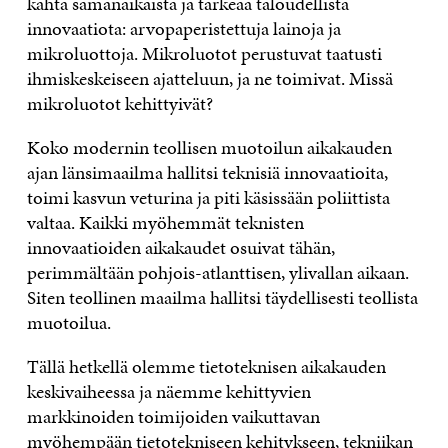
kahta samanaikaista ja tärkeää taloudellista
innovaatiota: arvopaperistettuja lainoja ja
mikroluottoja. Mikroluotot perustuvat taatusti
ihmiskeskeiseen ajatteluun, ja ne toimivat. Missä
mikroluotot kehittyivät?
Koko modernin teollisen muotoilun aikakauden
ajan länsimaailma hallitsi teknisiä innovaatioita,
toimi kasvun veturina ja piti käsissään poliittista
valtaa. Kaikki myöhemmät teknisten
innovaatioiden aikakaudet osuivat tähän,
perimmältään pohjois-atlanttisen, ylivallan aikaan.
Siten teollinen maailma hallitsi täydellisesti teollista
muotoilua.
Tällä hetkellä olemme tietoteknisen aikakauden
keskivaiheessa ja näemme kehittyvien
markkinoiden toimijoiden vaikuttavan
myöhempään tietotekniseen kehitykseen, tekniikan