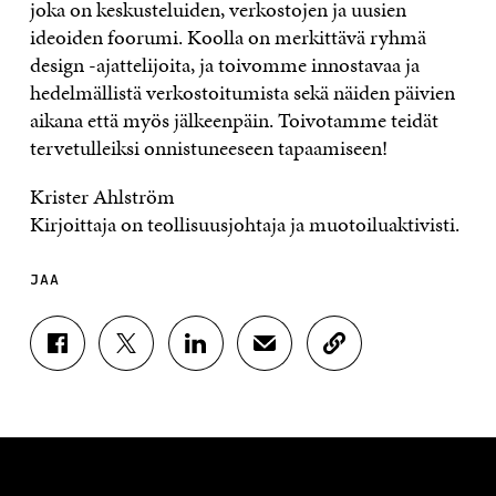
joka on keskusteluiden, verkostojen ja uusien
ideoiden foorumi. Koolla on merkittävä ryhmä
design -ajattelijoita, ja toivomme innostavaa ja
hedelmällistä verkostoitumista sekä näiden päivien
aikana että myös jälkeenpäin. Toivotamme teidät
tervetulleiksi onnistuneeseen tapaamiseen!
Krister Ahlström
Kirjoittaja on teollisuusjohtaja ja muotoiluaktivisti.
JAA
J
J
J
J
K
A
A
A
A
O
A
A
A
A
P
F
T
L
S
I
A
W
I
Ä
O
C
I
N
H
I
E
T
K
K
A
B
T
E
Ö
R