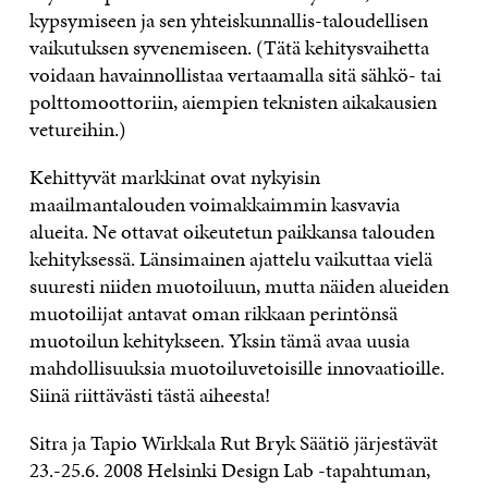
kypsymiseen ja sen yhteiskunnallis-taloudellisen
vaikutuksen syvenemiseen. (Tätä kehitysvaihetta
voidaan havainnollistaa vertaamalla sitä sähkö- tai
polttomoottoriin, aiempien teknisten aikakausien
vetureihin.)
Kehittyvät markkinat ovat nykyisin
maailmantalouden voimakkaimmin kasvavia
alueita. Ne ottavat oikeutetun paikkansa talouden
kehityksessä. Länsimainen ajattelu vaikuttaa vielä
suuresti niiden muotoiluun, mutta näiden alueiden
muotoilijat antavat oman rikkaan perintönsä
muotoilun kehitykseen. Yksin tämä avaa uusia
mahdollisuuksia muotoiluvetoisille innovaatioille.
Siinä riittävästi tästä aiheesta!
Sitra ja Tapio Wirkkala Rut Bryk Säätiö järjestävät
23.-25.6. 2008 Helsinki Design Lab -tapahtuman,