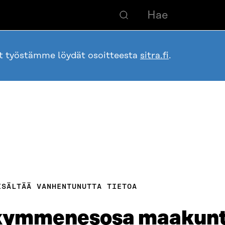
ot työstämme löydät osoitteesta
sitra.fi
.
ISÄLTÄÄ VANHENTUNUTTA TIETOA
 kymmenesosa maakun