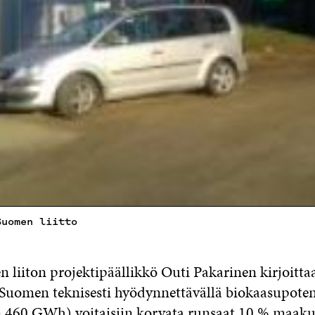
Suomen liitto
 liiton projektipäällikkö Outi Pakarinen kirjoittaa
Suomen teknisesti hyödynnettävällä biokaasupotent
 460 GWh) voitaisiin korvata runsaat 10 % maak