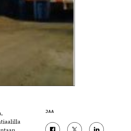
,
JAA
iaalilla
untaan