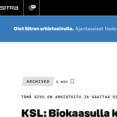
Siirry
suoraan
FI
Vaihda
sivuston
sisältöön
kieli
Olet Sitran arkistosivulla.
Ajantasaiset tied
ARCHIVED
Arvioitu
1 min
lukuaika
TÄMÄ SIVU ON ARKISTOITU JA SAATTAA S
KSL: Biokaasulla