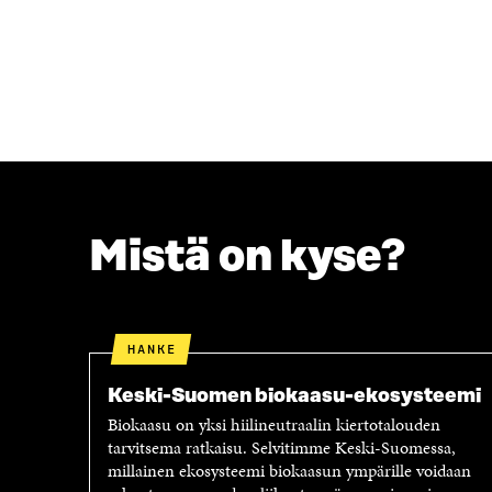
I
S
S
S
S
Ä
A
A
A
V
V
A
A
U
U
T
T
U
U
U
U
U
Mistä on kyse?
U
U
U
D
D
E
E
S
S
S
HANKE
S
A
A
I
Keski-Suomen biokaasu-ekosysteemi
I
K
Biokaasu on yksi hiilineutraalin kiertotalouden
K
K
tarvitsema ratkaisu. Selvitimme Keski-Suomessa,
K
U
millainen ekosysteemi biokaasun ympärille voidaan
U
N