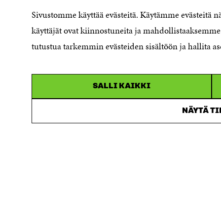
Saavutettavuusseloste
Sivustomme käyttää evästeitä. Käytämme evästeitä 
Asiakirjajulkisuuskuvaus
käyttäjät ovat kiinnostuneita ja mahdollistaaksemme 
Sitran digitaalinen viestintä ja
tutustua tarkemmin evästeiden sisältöön ja hallita as
verkkopalvelut
SALLI KAIKKI
NÄYTÄ T