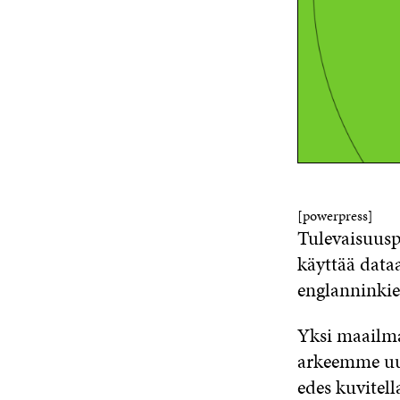
[powerpress]
Tulevaisuusp
käyttää data
englanninkie
Yksi maailma
arkeemme uusi
edes kuvitell