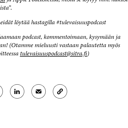
sta”.
eidät löytää hastagilla #tulevaisuuspodcast
ilaamaan podcast, kommentoimaan, kysymään ja
an! (Otamme mieluusti vastaan palautetta myös
itteessa
tulevaisuuspodcast@sitra.fi
)
J
J
K
A
A
O
A
A
P
L
S
I
I
Ä
O
N
H
I