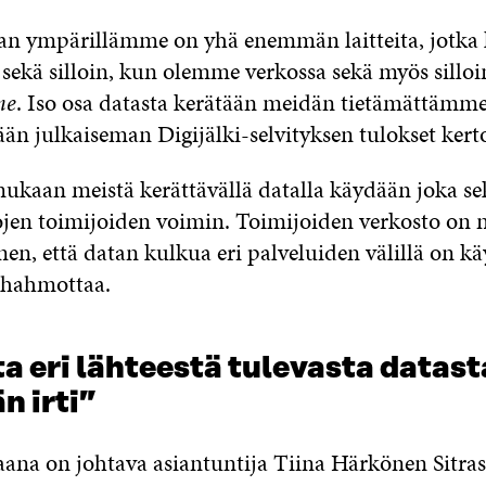
n ympärillämme on yhä enemmän laitteita, jotka 
 sekä silloin, kun olemme verkossa sekä myös silloi
ne
. Iso osa datasta kerätään meidän tietämättämme
ään julkaiseman Digijälki-selvityksen tulokset kert
mukaan meistä kerättävällä datalla käydään joka se
jen toimijoiden voimin. Toimijoiden verkosto on n
n, että datan kulkua eri palveluiden välillä on k
hahmottaa.
 eri lähteestä tulevasta datast
 irti”
raana on johtava asiantuntija Tiina Härkönen Sitra