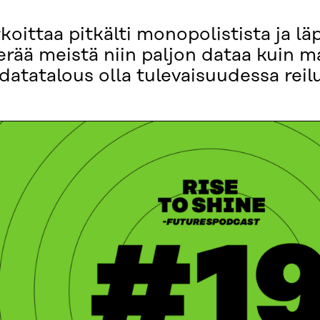
rkoittaa pitkälti monopolistista ja 
erää meistä niin paljon dataa kuin m
datatalous olla tulevaisuudessa rei