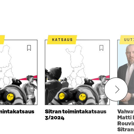
S
KATSAUS
UU
imintakatsaus
Sitran toimintakatsaus
Vahva
3/2024
Matti 
Rouvi
Sitran