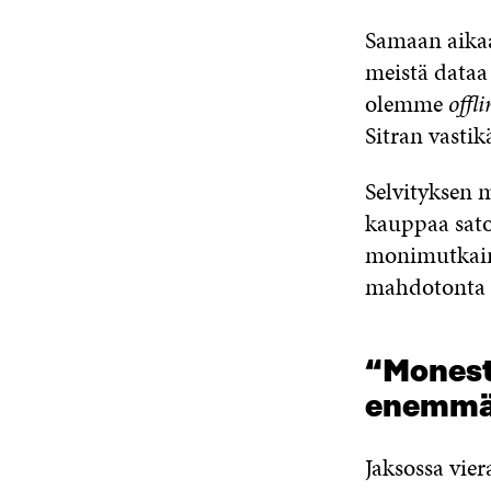
Samaan aikaa
meistä dataa
olemme
offli
Sitran vastik
Selvityksen 
kauppaa sato
monimutkaine
mahdotonta 
“Monesta
enemmän
Jaksossa vie