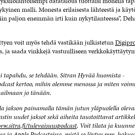
ä yksilölähtöisempi datatalous tuottaisi monella 
kyinen malli. Monesta erilaisesta lähteestä ja käyt
niin paljon enemmän irti kuin nykytilanteessa”, De
ittyen voit myös tehdä vastikään julkistetun
Digiprof
la, ja saada vinkkejä vastuulliseen verkkokäyttäyty
ei tapahdu, se tehdään. Sitran Hyvää huomista -
odcast kertoo, mihin olemme menossa ja miten voi
ailmaan jo tänään.
la jakson painamalla tämän jutun yläpuolella oleva
stin uudet jaksot sekä aiheita taustoittavat artikkel
w.sitra.fi/tulevaisuuspodcast
. Voit tilata ja kuunne
ssa
ja Apple Podcasteissa, mistä se löytyy mm. hakusa