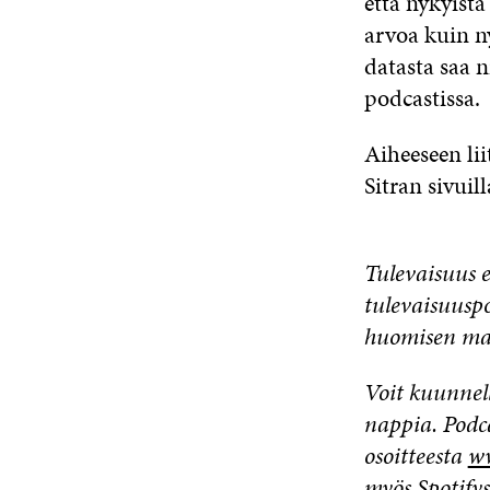
että nykyist
arvoa kuin ny
datasta saa 
podcastissa.
Aiheeseen li
Sitran sivuil
Tulevaisuus 
tulevaisuusp
huomisen ma
Voit kuunnel
nappia. Podca
osoitteesta
ww
myös
Spotify