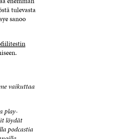
tapaa enemmän
östä tulevasta
haye sanoo
iilitestin
miseen.
mme vaikuttaa
a play-
it löydät
lla podcastia
noilla