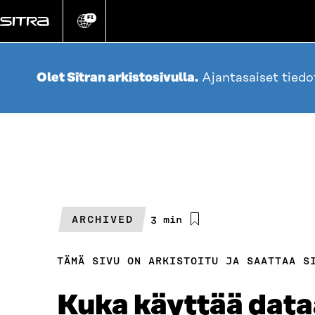
Siirry
suoraan
FI
Vaihda
sivuston
sisältöön
kieli
Olet Sitran arkistosivulla.
Ajantasaiset tied
ARCHIVED
Arvioitu
3 min
lukuaika
TÄMÄ SIVU ON ARKISTOITU JA SAATTAA S
Kuka käyttää data