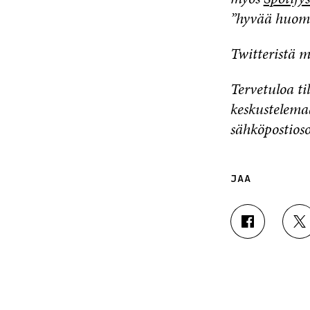
”hyvää huomi
Twitteristä m
Tervetuloa t
keskustelema
sähköpostioso
JAA
J
J
A
A
A
A
F
T
A
W
C
I