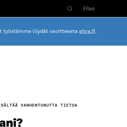
ot työstämme löydät osoitteesta
sitra.fi
.
ISÄLTÄÄ VANHENTUNUTTA TIETOA
ani?