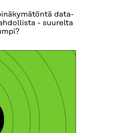
läpinäkymätöntä data-
ahdollista - suurelta
lumpi?