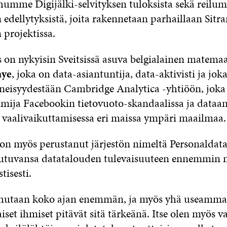
umme Digijälki-selvityksen tuloksista sekä reil
edellytyksistä, joita rakennetaan parhaillaan Sitr
 projektissa.
s on nykyisin Sveitsissä asuva belgialainen matema
aye
, joka on data-asiantuntija, data-aktivisti ja jo
eisyydestään Cambridge Analytica -yhtiöön, joka 
imija Facebookin tietovuoto-skandaalissa ja dataa
 vaalivaikuttamisessa eri maissa ympäri maailmaa.
 on myös perustanut järjestön nimeltä Personaldat
utuvansa datatalouden tulevaisuuteen ennemmin m
tisesti.
uhutaan koko ajan enemmän, ja myös yhä useamma
iset ihmiset pitävät sitä tärkeänä. Itse olen myös 