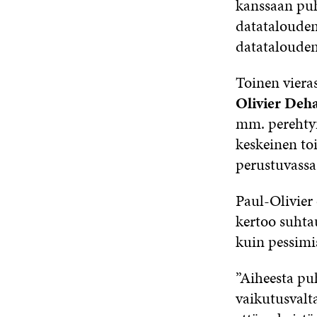
kanssaan puh
datatalouden 
datatalouden
Toinen viera
Olivier Deh
mm. perehtyn
keskeinen to
perustuvassa
Paul-Olivier
kertoo suhta
kuin pessimis
”Aiheesta p
vaikutusvalta