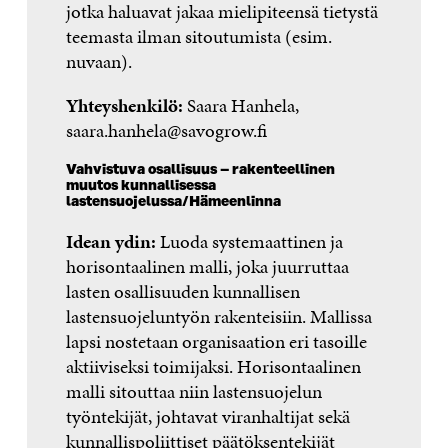
jotka haluavat jakaa mielipiteensä tietystä
teemasta ilman sitoutumista (esim.
nuvaan).
Yhteyshenkilö:
Saara Hanhela,
saara.hanhela@savogrow.fi
Vahvistuva osallisuus – rakenteellinen
muutos kunnallisessa
lastensuojelussa/Hämeenlinna
Idean ydin:
Luoda systemaattinen ja
horisontaalinen malli, joka juurruttaa
lasten osallisuuden kunnallisen
lastensuojeluntyön rakenteisiin. Mallissa
lapsi nostetaan organisaation eri tasoille
aktiiviseksi toimijaksi. Horisontaalinen
malli sitouttaa niin lastensuojelun
työntekijät, johtavat viranhaltijat sekä
kunnallispoliittiset päätöksentekijät