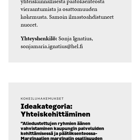
yhteiskunnallisesta päätöksenteosta
vieraantumista ja osattomuuden
kokemusta. Samoin ilmastoahdistuneet
nuoret.
Yhteyshenkilö:
Sonja Ignatius,
sonjamaria.ignatius@hel.fi
KOKEILUHAKEMUKSET
Ideakategoria:
Yhteiskehittäminen
”Aliedustettujen ryhmien äänen
vahvistaminen kaupungin palveluiden
kehittämisessä ja päätöksenteossa-
Marginaalien marginalin osallisuuden