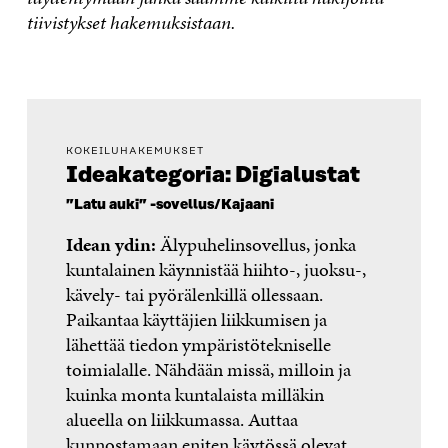
tiivistykset hakemuksistaan.
KOKEILUHAKEMUKSET
Ideakategoria: Digialustat
”Latu auki” -sovellus/Kajaani
Idean ydin:
Älypuhelinsovellus, jonka
kuntalainen käynnistää hiihto-, juoksu-,
kävely- tai pyörälenkillä ollessaan.
Paikantaa käyttäjien liikkumisen ja
lähettää tiedon ympäristötekniselle
toimialalle. Nähdään missä, milloin ja
kuinka monta kuntalaista milläkin
alueella on liikkumassa. Auttaa
kunnostamaan eniten käytössä olevat