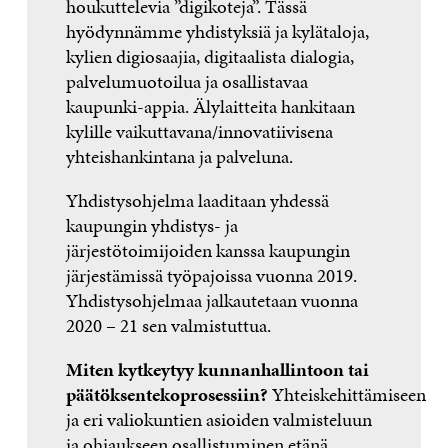
houkuttelevia ”digikoteja”. Tässä
hyödynnämme yhdistyksiä ja kylätaloja,
kylien digiosaajia, digitaalista dialogia,
palvelumuotoilua ja osallistavaa
kaupunki-appia. Älylaitteita hankitaan
kylille vaikuttavana/innovatiivisena
yhteishankintana ja palveluna.
Yhdistysohjelma laaditaan yhdessä
kaupungin yhdistys- ja
järjestötoimijoiden kanssa kaupungin
järjestämissä työpajoissa vuonna 2019.
Yhdistysohjelmaa jalkautetaan vuonna
2020 – 21 sen valmistuttua.
Miten kytkeytyy kunnanhallintoon tai
päätöksentekoprosessiin?
Yhteiskehittämiseen
ja eri valiokuntien asioiden valmisteluun
ja ohjaukseen osallistuminen etänä