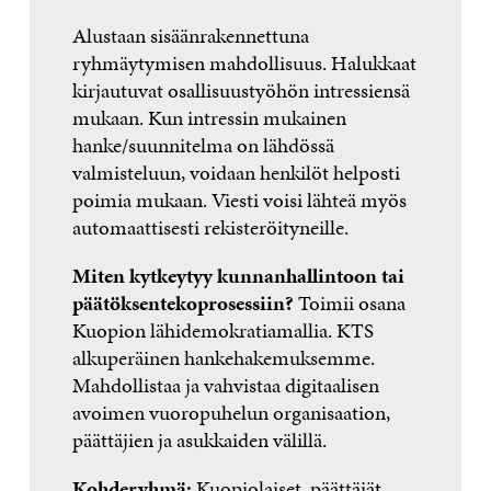
Alustaan sisäänrakennettuna
ryhmäytymisen mahdollisuus. Halukkaat
kirjautuvat osallisuustyöhön intressiensä
mukaan. Kun intressin mukainen
hanke/suunnitelma on lähdössä
valmisteluun, voidaan henkilöt helposti
poimia mukaan. Viesti voisi lähteä myös
automaattisesti rekisteröityneille.
Miten kytkeytyy kunnanhallintoon tai
päätöksentekoprosessiin?
Toimii osana
Kuopion lähidemokratiamallia. KTS
alkuperäinen hankehakemuksemme.
Mahdollistaa ja vahvistaa digitaalisen
avoimen vuoropuhelun organisaation,
päättäjien ja asukkaiden välillä.
Kohderyhmä:
Kuopiolaiset, päättäjät,