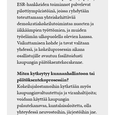
ESR-hankkeiden toiminnot palvelevat
pilottiympäristöinä, joissa ryhdytään
toteuttamaan yhteiskehittävää
demokratiakokeilutoimintaa nuorten ja
iäkkäämpien työttömien, ja muiden
työelämän ulkopuolella olevien kanssa.
Vaikuttamisen kohde ja tavat valitaan
yhdessä, ja kokeiluprosessin aikana
osallistujille avautuu fasilitoidusti
kaupungin päätöksentekorakenne.
Miten kytkeytyy kunnanhallintoon tai
päätöksentekoprosessiin?
Kokeilujalostamoihin kytketään myös
kaupunginvaltuutettuja ja viranhaltijoita;
voidaan käyttää kaupungin
palautekanavaa, kuntalaisaloitetta, olla
yhteydessä neuvostoihin, järjestöihin jne.