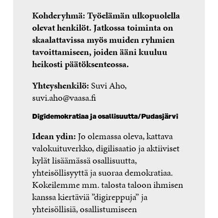
Kohderyhmä: Työelämän ulkopuolella
olevat henkilöt. Jatkossa toiminta on
skaalattavissa myös muiden ryhmien
tavoittamiseen, joiden ääni kuuluu
heikosti päätöksenteossa.
Yhteyshenkilö:
Suvi Aho,
suvi.aho@vaasa.fi
Digidemokratiaa ja osallisuutta/Pudasjärvi
Idean ydin:
Jo olemassa oleva, kattava
valokuituverkko, digilisaatio ja aktiiviset
kylät lisäämässä osallisuutta,
yhteisöllisyyttä ja suoraa demokratiaa.
Kokeilemme mm. talosta taloon ihmisen
kanssa kiertäviä ”digireppuja” ja
yhteisöllisiä, osallistumiseen