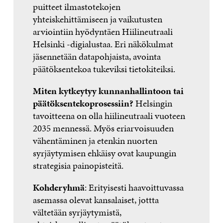
puitteet ilmastotekojen
yhteiskehittämiseen ja vaikutusten
arviointiin hyödyntäen Hiilineutraali
Helsinki -digialustaa. Eri näkökulmat
jäsennetään datapohjaista, avointa
päätöksentekoa tukeviksi tietokiteiksi.
Miten kytkeytyy kunnanhallintoon tai
päätöksentekoprosessiin?
Helsingin
tavoitteena on olla hiilineutraali vuoteen
2035 mennessä. Myös eriarvoisuuden
vähentäminen ja etenkin nuorten
syrjäytymisen ehkäisy ovat kaupungin
strategisia painopisteitä.
Kohderyhmä
: Erityisesti haavoittuvassa
asemassa olevat kansalaiset, jottta
vältetään syrjäytymistä,