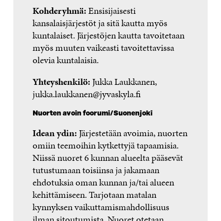
Kohderyhmä:
Ensisijaisesti
kansalaisjärjestöt ja sitä kautta myös
kuntalaiset. Järjestöjen kautta tavoitetaan
myös muuten vaikeasti tavoitettavissa
olevia kuntalaisia.
Yhteyshenkilö:
Jukka Laukkanen,
jukka.laukkanen@jyvaskyla.fi
Nuorten avoin foorumi/Suonenjoki
Idean ydin:
Järjestetään avoimia, nuorten
omiin teemoihin kytkettyjä tapaamisia.
Niissä nuoret 6 kunnan alueelta pääsevät
tutustumaan toisiinsa ja jakamaan
ehdotuksia oman kunnan ja/tai alueen
kehittämiseen. Tarjotaan matalan
kynnyksen vaikuttamismahdollisuus
ilman sitoutumista. Nuoret otetaan