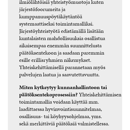
ilmiölähtöisiä yhteistyömuotoja kuten
järjestöfoorumeita ja
kumppanuuspöytäkäytäntöä
systemaattiseksi toimintamalliksi.
Järjestöyhteistyötä edistämällä lisätään
kuntalaisten mahdollisuuksia osallistua
aikaisempaa enemmän suunnittelusta
päätöksentekoon ja saadaan paremmin
esille erillisryhmien näkemykset.
Yhteiskehittämisellä parannetaan myös
palvelujen laatua ja saavutettavuutta.
Miten kytkeytyy kunnanhallintoon tai
päätöksentekoprosessiin?
Yhteiskehittämisen
toimintamallia voidaan käyttää mm.
laadittaessa hyvinvointisuunnitelmaa,
osallisuus- tai köyhyysohjelmaa, yms.
sekä merkittäviä päätöksiä valmistellessa.