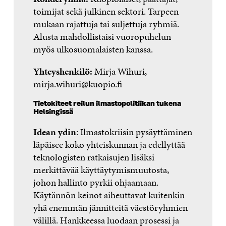
toimijat sekä julkinen sektori. Tarpeen
mukaan rajattuja tai suljettuja ryhmiä.
Alusta mahdollistaisi vuoropuhelun
myös ulkosuomalaisten kanssa.
Yhteyshenkilö:
Mirja Wihuri,
mirja.wihuri@kuopio.fi
Tietokiteet reilun ilmastopolitiikan tukena
Helsingissä
Idean ydin
: Ilmastokriisin pysäyttäminen
läpäisee koko yhteiskunnan ja edellyttää
teknologisten ratkaisujen lisäksi
merkittävää käyttäytymismuutosta,
johon hallinto pyrkii ohjaamaan.
Käytännön keinot aiheuttavat kuitenkin
yhä enemmän jännitteitä väestöryhmien
välillä. Hankkeessa luodaan prosessi ja