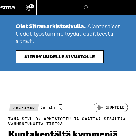
Siirry
FI
suoraan
Vaihda
Hae
sivuston
sisältöön
kieli
Olet Sitran arkistosivulla.
Ajantasaiset
tiedot työstämme löydät osoitteesta
sitra.fi
.
SIIRRY UUDELLE SIVUSTOLLE
Arvioitu
25 min
KUUNTELE
ARCHIVED
lukuaika
TÄMÄ SIVU ON ARKISTOITU JA SAATTAA SISÄLTÄÄ
VANHENTUNUTTA TIETOA
Kuntakentältä kymmeniä