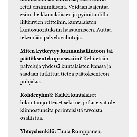
reitit ensimmäisenä. Voidaan laajentaa
esim. heikkonäköisten ja pyörätuolilla
liikkuvien reitteihin, kuntalaisten
kuntosuorituksiin haastamiseen. Auttaa
tekemään palveluvalintoja.
Miten kytkeytyy kunnanhallintoon tai
päätöksentekoprosessiin?
Kehitetään
palveluja yhdessä kuntalaisten kanssa ja
saadaan tutkittua tietoa päätöksenteon
pohjaksi.
Kohderyhmä:
Kaikki kuntalaiset,
liikuntarajoitteiset sekä ne, jotka eivät ole
kiinnostuneita perinteisistä tavoista
osallistua.
Yhteyshenkilö:
Tuula Romppanen,