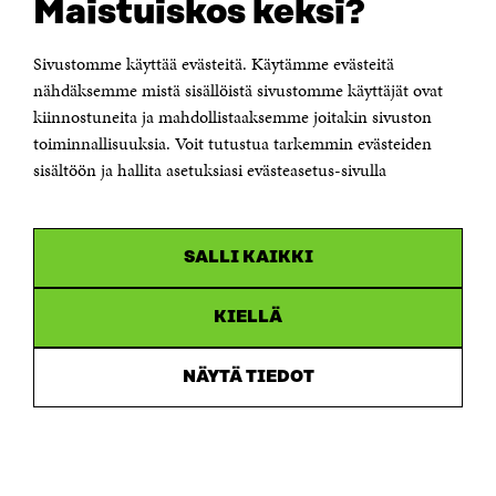
Kohderyhmä:
Kaikki kuntalaiset.
Maistuiskos keksi?
Huomioidaan erityisesti huonosti
osallistuvat/osallistumattomat,
Sivustomme käyttää evästeitä. Käytämme evästeitä
syrjäytymisvaarassa olevat kaikissa
nähdäksemme mistä sisällöistä sivustomme käyttäjät ovat
ikäryhmissä, maaseutu, haja-
kiinnostuneita ja mahdollistaaksemme joitakin sivuston
asutusalueen ja syrjäseutujen asukkaat.
toiminnallisuuksia. Voit tutustua tarkemmin evästeiden
sisältöön ja hallita asetuksiasi evästeasetus-sivulla
Yhteyshenkilö:
Jaana Hämäläinen,
jaana.hamalainen@lapinlahti.fi
SALLI KAIKKI
Draamallinen kansalaisraati/Kuhmo
Idean ydin:
Kaupungin tai maakunnan
KIELLÄ
hallituksessa käsiteltävien aiheiden
konkretisoiminen draamallisen esityksen
NÄYTÄ TIEDOT
avulla. Esityksen jälkeen pidetään
kansalaisraadin kaltainen
keskustelutilaisuus, jossa katsojien
mielipiteet tallennetaan