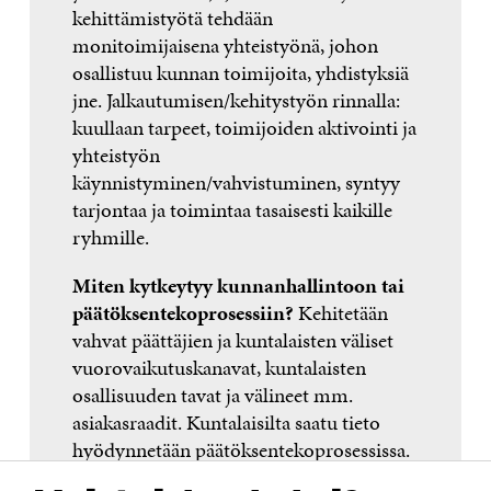
kehittämistyötä tehdään
monitoimijaisena yhteistyönä, johon
osallistuu kunnan toimijoita, yhdistyksiä
jne. Jalkautumisen/kehitystyön rinnalla:
kuullaan tarpeet, toimijoiden aktivointi ja
yhteistyön
käynnistyminen/vahvistuminen, syntyy
tarjontaa ja toimintaa tasaisesti kaikille
ryhmille.
Miten kytkeytyy kunnanhallintoon tai
päätöksentekoprosessiin?
Kehitetään
vahvat päättäjien ja kuntalaisten väliset
vuorovaikutuskanavat, kuntalaisten
osallisuuden tavat ja välineet mm.
asiakasraadit. Kuntalaisilta saatu tieto
hyödynnetään päätöksentekoprosessissa.