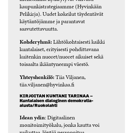
kaupunkistrategiaamme (Hyvinkään
Pelikirja). Uudet kokeilut täydentävät
käytäntöjämme ja parantavat
saavutettavuutta.
Kohderyhmä:
Lähtökohtaisesti kaikki
kuntalaiset, erityisesti pohdittavana
kuitenkin nuoret/nuoret aikuiset sekä
toisaalta ikääntyneempi väestö.
Yhteyshenkilö:
Tiia Viljanen,
tiia.viljanen@hyvinkaa.fi
KIRJOITAN KUNTANI TARINAA –
Kuntalaisen dialoginen demokratia-
alusta/Ruokolahti
Idean ydin
: Digitaalinen
monitoimityökalu, jonka kautta voi
vaikuttaa, löytää personoitua