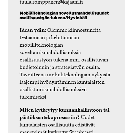
tuula.romppanen@kajaani.fi
Mobiiliteknologian sovellusmahdollisuudet
osallisuustyön tukena/Hyvinkää
Idean ydin
: Olemme kiinnostuneita
testaamaan ja kehittämään
mobiiliteknologian
soveltamismahdollisuuksia
osallisuustyön tukena mm. osallistuvan
budjetoinnin ja strategiatyön osalta.
Tavoitteena mobiiliteknologian nykyistä
laajempi hyödyntäminen kuntalaisten
osallistumismahdollisuuksien
tukemiseksi.
Miten kytkeytyy kunnanhallintoon tai
päätöksentekoprosessiin?
Uudet
kuntalaisten osallisuutta edistävät
menetelmät kytkeytyvät vahvasti