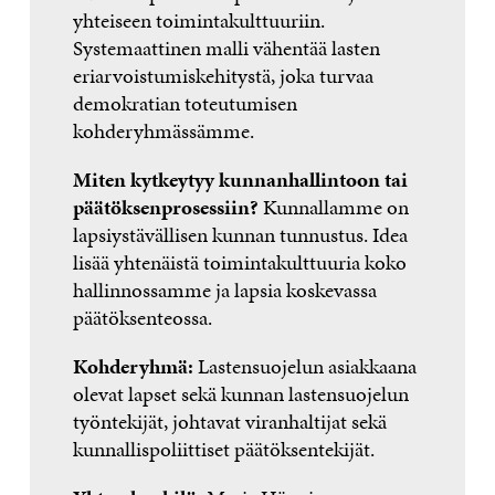
yhteiseen toimintakulttuuriin.
Systemaattinen malli vähentää lasten
eriarvoistumiskehitystä, joka turvaa
demokratian toteutumisen
kohderyhmässämme.
Miten kytkeytyy kunnanhallintoon tai
päätöksenprosessiin?
Kunnallamme on
lapsiystävällisen kunnan tunnustus. Idea
lisää yhtenäistä toimintakulttuuria koko
hallinnossamme ja lapsia koskevassa
päätöksenteossa.
Kohderyhmä:
Lastensuojelun asiakkaana
olevat lapset sekä kunnan lastensuojelun
työntekijät, johtavat viranhaltijat sekä
kunnallispoliittiset päätöksentekijät.