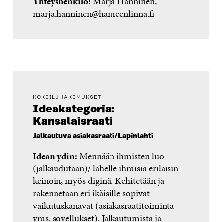
Yhteyshenkilö:
Marja Hänninen,
marja.hanninen@hameenlinna.fi
KOKEILUHAKEMUKSET
Ideakategoria:
Kansalaisraati
Jalkautuva asiakasraati/Lapinlahti
Idean ydin:
Mennään ihmisten luo
(jalkaudutaan)/ lähelle ihmisiä erilaisin
keinoin, myös diginä. Kehitetään ja
rakennetaan eri ikäisille sopivat
vaikutuskanavat (asiakasraatitoiminta
yms. sovellukset). Jalkautumista ja