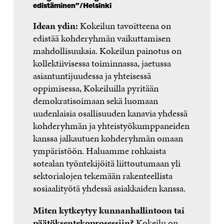
edistäminen”/Helsinki
Idean ydin:
Kokeilun tavoitteena on
edistää kohderyhmän vaikuttamisen
mahdollisuuksia. Kokeilun painotus on
kollektiivisessa toiminnassa, jaetussa
asiantuntijuudessa ja yhteisessä
oppimisessa, Kokeiluilla pyritään
demokratisoimaan sekä luomaan
uudenlaisia osallisuuden kanavia yhdessä
kohderyhmän ja yhteistyökumppaneiden
kanssa jalkautuen kohderyhmän omaan
ympäristöön. Haluamme rohkaista
sotealan työntekijöitä liittoutumaan yli
sektorialojen tekemään rakenteellista
sosiaalityötä yhdessä asiakkaiden kanssa.
Miten kytkeytyy kunnanhallintoon tai
päätöksentekoprosessiin?
Kokeilu on