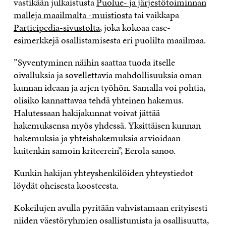
vastikään julkaistusta
Puolue- ja järjestötoiminnan
malleja maailmalta -muistiosta
tai vaikkapa
Participedia-sivustolta
, joka kokoaa case-
esimerkkejä osallistamisesta eri puolilta maailmaa.
”Syventyminen näihin saattaa tuoda itselle
oivalluksia ja sovellettavia mahdollisuuksia oman
kunnan ideaan ja arjen työhön. Samalla voi pohtia,
olisiko kannattavaa tehdä yhteinen hakemus.
Halutessaan hakijakunnat voivat jättää
hakemuksensa myös yhdessä. Yksittäisen kunnan
hakemuksia ja yhteishakemuksia arvioidaan
kuitenkin samoin kriteerein”, Eerola sanoo.
Kunkin hakijan yhteyshenkilöiden yhteystiedot
löydät oheisesta koosteesta.
Kokeilujen avulla pyritään vahvistamaan erityisesti
niiden väestöryhmien osallistumista ja osallisuutta,