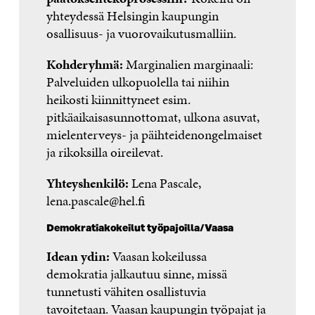
yhteydessä Helsingin kaupungin
osallisuus- ja vuorovaikutusmalliin.
Kohderyhmä:
Marginalien marginaali:
Palveluiden ulkopuolella tai niihin
heikosti kiinnittyneet esim.
pitkäaikaisasunnottomat, ulkona asuvat,
mielenterveys- ja päihteidenongelmaiset
ja rikoksilla oireilevat.
Yhteyshenkilö:
Lena Pascale,
lena.pascale@hel.fi
Demokratiakokeilut työpajoilla/Vaasa
Idean ydin:
Vaasan kokeilussa
demokratia jalkautuu sinne, missä
tunnetusti vähiten osallistuvia
tavoitetaan. Vaasan kaupungin työpajat ja