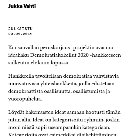
Jukka Vahti
JULKAISTU
20.09.2019
Kansanvallan peruskorjaus -projektin avaama
ideahaku Demokratiakokeilut 2020 -hankkeeseen
sulkeutui elokuun lopussa.
Hankkeella tavoitellaan demokratiaa vahvista­via
innovatiivisia yhteishankkeita, joilla edistetään
demokraattista osallisuutta, osallistumista ja
vuoropuhelua.
Löydät hakemusten ideat samaan kootusti tämän
jutun alta. Ideat on kategorisoitu ryhmiin, joskin
moni niistä sopii useampaankin kategoriaan.
Kategorioita ovat esimerkiksi digikehittäminen,