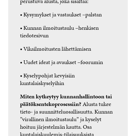
perustuva alusta, joka sisältää:
• Kysymykset ja vastaukset –palstan
• Kunnan ilmoitustaulu –henkisen
tiedotesivun
• Vikailmoitusten lähettämisen
• Uudet ideat ja avaukset –foorumin
• Kyselypohjat kevyisiin
kuntalaiskyselyihin
Miten kytkeytyy kunnanhallintoon tai
päätöksentekoprosessiin?
Alusta tukee
tieto- ja suunnitteluosallisuutta. Kunnan
”virallinen ilmoitustaulu” ja kyselyt
hoituu järjestelmän kautta. Osa
kuntalaiskuulemis-tilaisuuksista