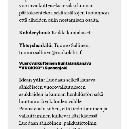
vuorovaikutteiseksi osaksi kunnan
päätöksentekoa sekä sisältöjen tuotannon
että aiheiden esiin nostamisen osalta.
Kohderyhmä:
Kaikki kuntalaiset.
Yhteyshenkilö:
Tuomo Sallinen,
tuomo.sallinen@ruokolahti.fi
Vuorovaikutteinen kuntalaiskanava
”VUOKKO”/Suonenjoki
Idean ydin:
Luodaan selkeä kanava
sähköiseen vuorovaikutukseen
asukkaiden ja kunnan henkilöstön sekä
luottamushenkilöiden välille.
Panostetaan siihen, että tiedottaminen ja
vaikuttaminen kulkevat käsi kädessä.
Luodaan sähköinen, paikkatietoihin