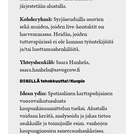
järjestetään alustalla.
Kohderyhmä:
Syrjäseuduilla asuvien
sekä muiden, joiden live-kontaktit on
harvemmassa. Heidän, joiden
tuttavapiirissä ei ole kunnan työntekijöitä
ja/tai luottamushenkilöitä.
Yhteyshenkilö:
Saara Hanhela,
saara.hanhela@savogrow.fi
DIGILLÄ tehokkuutta!/Kuopio
Idean ydin:
Spatiaalinen karttapohjainen
vuorovaikutusalusta
kaupunkisuunnittelun tueksi. Alustalla
voidaan kerätä, analysoida ja jakaa tietoa
asukkaille ja toimijoille esim. vanhojen
kaupunginosien saneeraushankkeissa.