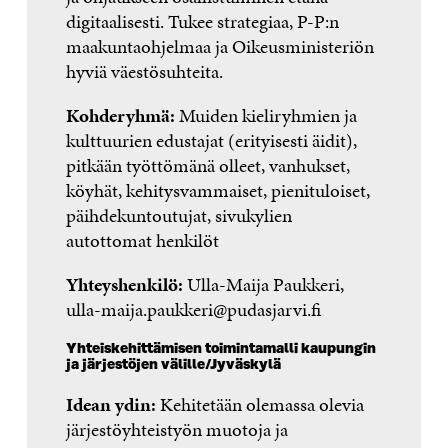
digitaalisesti. Tukee strategiaa, P-P:n
maakuntaohjelmaa ja Oikeusministeriön
hyviä väestösuhteita.
Kohderyhmä:
Muiden kieliryhmien ja
kulttuurien edustajat (erityisesti äidit),
pitkään työttömänä olleet, vanhukset,
köyhät, kehitysvammaiset, pienituloiset,
päihdekuntoutujat, sivukylien
autottomat henkilöt
Yhteyshenkilö:
Ulla-Maija Paukkeri,
ulla-maija.paukkeri@pudasjarvi.fi
Yhteiskehittämisen toimintamalli kaupungin
ja järjestöjen välille/Jyväskylä
Idean ydin:
Kehitetään olemassa olevia
järjestöyhteistyön muotoja ja