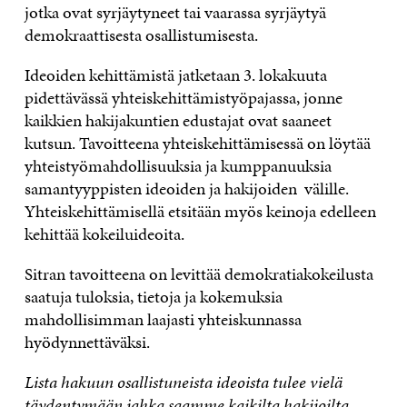
jotka ovat syrjäytyneet tai vaarassa syrjäytyä
demokraattisesta osallistumisesta.
Ideoiden kehittämistä jatketaan 3. lokakuuta
pidettävässä yhteiskehittämistyöpajassa, jonne
kaikkien hakijakuntien edustajat ovat saaneet
kutsun. Tavoitteena yhteiskehittämisessä on löytää
yhteistyömahdollisuuksia ja kumppanuuksia
samantyyppisten ideoiden ja hakijoiden välille.
Yhteiskehittämisellä etsitään myös keinoja edelleen
kehittää kokeiluideoita.
Sitran tavoitteena on levittää demokratiakokeilusta
saatuja tuloksia, tietoja ja kokemuksia
mahdollisimman laajasti yhteiskunnassa
hyödynnettäväksi.
Lista hakuun osallistuneista ideoista tulee vielä
täydentymään jahka saamme kaikilta hakijoilta