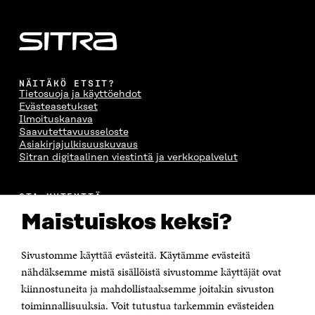
NÄITÄKÖ ETSIT?
Tietosuoja ja käyttöehdot
Evästeasetukset
Ilmoituskanava
Saavutettavuusseloste
Asiakirjajulkisuuskuvaus
Sitran digitaalinen viestintä ja verkkopalvelut
OTA YHTEYTTÄ
Suomen itsenäisyyden juhlarahasto Sitra
Maistuiskos keksi?
Itämerenkatu 11-13, PL 160,
00181 Helsinki
Sivustomme käyttää evästeitä. Käytämme evästeitä
Puhelin +358 294 618 991
Sähköpostiosoite
nähdäksemme mistä sisällöistä sivustomme käyttäjät ovat
etunimi.sukunimi@sitra.fi tai sitra@sitra.fi
kiinnostuneita ja mahdollistaaksemme joitakin sivuston
toiminnallisuuksia. Voit tutustua tarkemmin evästeiden
Saapumisohjeet