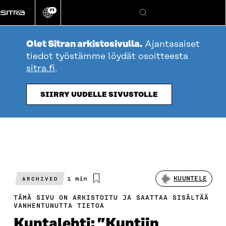
Siirry
FI
suoraan
Vaihda
Hae
sivuston
sisältöön
kieli
Olet Sitran arkistosivulla.
Ajantasaiset
tiedot työstämme löydät osoitteesta
sitra.fi
.
SIIRRY UUDELLE SIVUSTOLLE
Arvioitu
1 min
KUUNTELE
ARCHIVED
lukuaika
TÄMÄ SIVU ON ARKISTOITU JA SAATTAA SISÄLTÄÄ
VANHENTUNUTTA TIETOA
Kuntalehti: ”Kuntiin