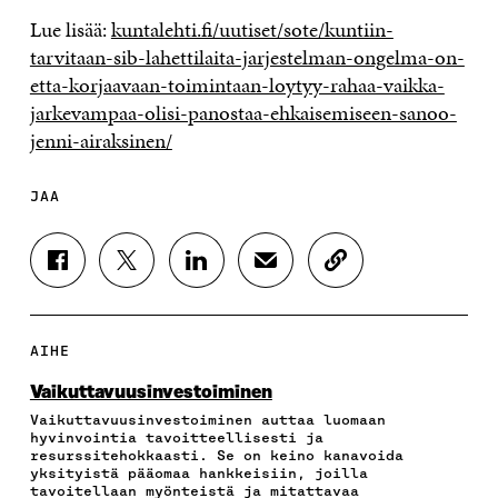
Lue lisää:
kuntalehti.fi/uutiset/sote/kuntiin-
tarvitaan-sib-lahettilaita-jarjestelman-ongelma-on-
etta-korjaavaan-toimintaan-loytyy-rahaa-vaikka-
jarkevampaa-olisi-panostaa-ehkaisemiseen-sanoo-
jenni-airaksinen/
JAA
J
J
J
J
K
A
A
A
A
O
A
A
A
A
P
F
T
L
S
I
A
W
I
Ä
O
AIHE
C
I
N
H
I
E
T
K
K
A
Vaikuttavuus­investoiminen
B
T
E
Ö
R
Vaikuttavuusinvestoiminen auttaa luomaan
O
E
D
P
T
hyvinvointia tavoitteellisesti ja
O
R
I
O
I
resurssitehokkaasti. Se on keino kanavoida
K
I
N
S
K
yksityistä pääomaa hankkeisiin, joilla
I
S
I
T
K
tavoitellaan myönteistä ja mitattavaa