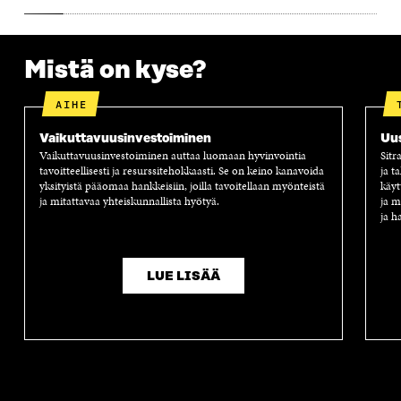
A
A
S
A
Mistä on kyse?
AIHE
Vaikuttavuus­investoiminen
Uus
Vaikuttavuusinvestoiminen auttaa luomaan hyvinvointia
Sitr
tavoitteellisesti ja resurssitehokkaasti. Se on keino kanavoida
ja t
yksityistä pääomaa hankkeisiin, joilla tavoitellaan myönteistä
käyt
ja mitattavaa yhteiskunnallista hyötyä.
ja m
ja h
LUE LISÄÄ