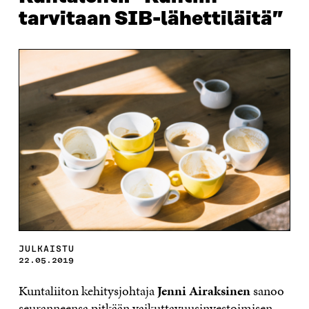
tarvitaan SIB-lähettiläitä”
JULKAISTU
22.05.2019
Kuntaliiton kehitysjohtaja
Jenni Airaksinen
sanoo
seuranneensa pitkään vaikuttavuusinvestoimisen