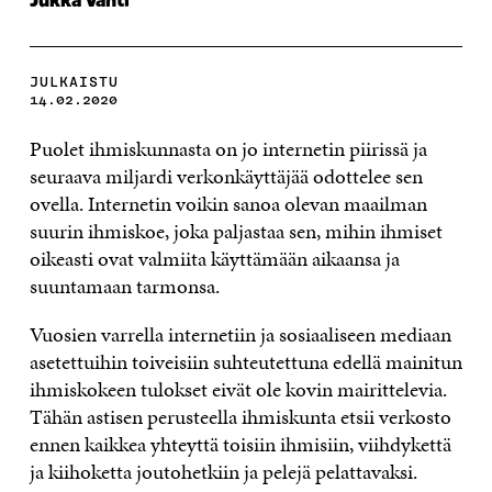
Jukka Vahti
JULKAISTU
14.02.2020
Puolet ihmiskunnasta on jo internetin piirissä ja
seuraava miljardi verkonkäyttäjää odottelee sen
ovella. Internetin voikin sanoa olevan maailman
suurin ihmiskoe, joka paljastaa sen, mihin ihmiset
oikeasti ovat valmiita käyttämään aikaansa ja
suuntamaan tarmonsa.
Vuosien varrella internetiin ja sosiaaliseen mediaan
asetettuihin toiveisiin suhteutettuna edellä mainitun
ihmiskokeen tulokset eivät ole kovin mairittelevia.
Tähän astisen perusteella ihmiskunta etsii verkosto
ennen kaikkea yhteyttä toisiin ihmisiin, viihdykettä
ja kiihoketta joutohetkiin ja pelejä pelattavaksi.