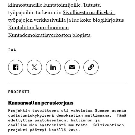
kiinnostuneille kuntatoimijoille. Tutustu
työpajoihin tarkemmin
Sivullisesta osalliseksi -
työpajojen verkkosivuilla
ja lue koko blogikirjoitus
Kuntaliiton koordinoiman
Kuntademokratiaverkoston blogista
.
JAA
J
J
J
J
K
A
A
A
A
O
A
A
A
A
P
F
T
L
S
I
A
W
I
Ä
O
PROJEKTI
C
I
N
H
I
E
T
K
K
A
Kansanvallan peruskorjaus
B
T
E
Ö
R
Projektin tavoitteena oli vahvistaa Suomen asemaa
O
E
D
P
T
uudistumiskykyisenä demokratian mallimaana. Tämä
O
R
I
O
I
edellyttää päätöksenteon, hallinnon ja
K
I
N
S
K
osallisuuden systeemistä muutosta. Kolmivuotinen
I
S
I
T
K
projekti päättyi kesällä 2021.
S
S
S
I
E