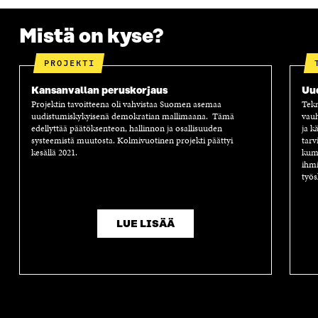
A
A
S
A
Mistä on kyse?
PROJEKTI
Kansanvallan peruskorjaus
Uu
Projektin tavoitteena oli vahvistaa Suomen asemaa
Tekn
uudistumiskykyisenä demokratian mallimaana. Tämä
vauh
edellyttää päätöksenteon, hallinnon ja osallisuuden
ja k
systeemistä muutosta. Kolmivuotinen projekti päättyi
tarv
kesällä 2021.
kump
ihmi
työs
LUE LISÄÄ