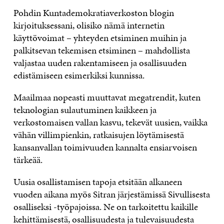
Pohdin Kuntademokratiaverkoston blogin
kirjoituksessani, olisiko nämä internetin
käyttövoimat – yhteyden etsiminen muihin ja
palkitsevan tekemisen etsiminen – mahdollista
valjastaa uuden rakentamiseen ja osallisuuden
edistämiseen esimerkiksi kunnissa.
Maailmaa nopeasti muuttavat megatrendit, kuten
teknologian sulautuminen kaikkeen ja
verkostomaisen vallan kasvu, tekevät uusien, vaikka
vähän villimpienkin, ratkaisujen löytämisestä
kansanvallan toimivuuden kannalta ensiarvoisen
tärkeää.
Uusia osallistamisen tapoja etsitään alkaneen
vuoden aikana myös Sitran järjestämissä Sivullisesta
osalliseksi -työpajoissa. Ne on tarkoitettu kaikille
kehittämisestä, osallisuudesta ja tulevaisuudesta