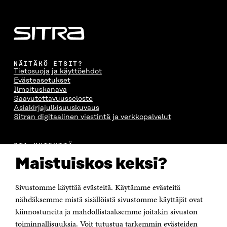
NÄITÄKÖ ETSIT?
Tietosuoja ja käyttöehdot
Evästeasetukset
Ilmoituskanava
Saavutettavuusseloste
Asiakirjajulkisuuskuvaus
Sitran digitaalinen viestintä ja verkkopalvelut
OTA YHTEYTTÄ
Suomen itsenäisyyden juhlarahasto Sitra
Maistuiskos keksi?
Itämerenkatu 11-13, PL 160,
00181 Helsinki
Sivustomme käyttää evästeitä. Käytämme evästeitä
Puhelin +358 294 618 991
Sähköpostiosoite
nähdäksemme mistä sisällöistä sivustomme käyttäjät ovat
etunimi.sukunimi@sitra.fi tai sitra@sitra.fi
kiinnostuneita ja mahdollistaaksemme joitakin sivuston
Saapumisohjeet
toiminnallisuuksia. Voit tutustua tarkemmin evästeiden