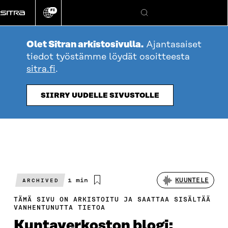
Siirry
FI
suoraan
Vaihda
Hae
sivuston
sisältöön
kieli
Olet Sitran arkistosivulla.
Ajantasaiset
tiedot työstämme löydät osoitteesta
sitra.fi
.
SIIRRY UUDELLE SIVUSTOLLE
Arvioitu
1 min
KUUNTELE
ARCHIVED
lukuaika
TÄMÄ SIVU ON ARKISTOITU JA SAATTAA SISÄLTÄÄ
VANHENTUNUTTA TIETOA
Kuntaverkoston blogi: