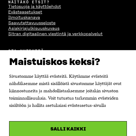
NÄITÄKÖ ETSIT?
Tietosuoja ja käyttöehdot
Evästeasetukset
Ilmoituskanava
Saavutettavuusseloste
Asiakirjajulkisuuskuvaus
Sitran digitaalinen viestintä ja verkkopalvelut
OTA YHTEYTTÄ
Suomen itsenäisyyden juhlarahasto Sitra
Maistuiskos keksi?
Itämerenkatu 11-13, PL 160,
00181 Helsinki
Sivustomme käyttää evästeitä. Käytämme evästeitä
Puhelin +358 294 618 991
Sähköpostiosoite
nähdäksemme mistä sisällöistä sivustomme käyttäjät ovat
etunimi.sukunimi@sitra.fi tai sitra@sitra.fi
kiinnostuneita ja mahdollistaaksemme joitakin sivuston
toiminnallisuuksia. Voit tutustua tarkemmin evästeiden
Saapumisohjeet
sisältöön ja hallita asetuksiasi evästeasetus-sivulla
Y-tunnus 0202132-3
OLEMME NÄISSÄ SOMEISSA
SALLI KAIKKI
Facebook
Avautuu