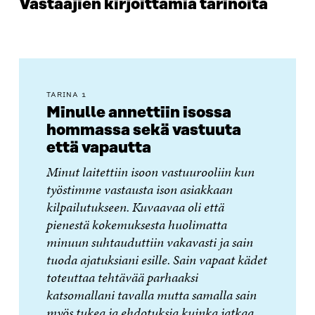
Vastaajien kirjoittamia tarinoita
TARINA 1
Minulle annettiin isossa
hommassa sekä vastuuta
että vapautta
Minut laitettiin isoon vastuurooliin kun
työstimme vastausta ison asiakkaan
kilpailutukseen. Kuvaavaa oli että
pienestä kokemuksesta huolimatta
minuun suhtauduttiin vakavasti ja sain
tuoda ajatuksiani esille. Sain vapaat kädet
toteuttaa tehtävää parhaaksi
katsomallani tavalla mutta samalla sain
myös tukea ja ehdotuksia kuinka jatkaa