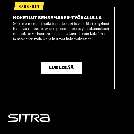
HANKKEET
KOKEILUT SENSEMAKER-TYÖKALULLA
Maailma on monimutkainen, tilanteet ja viheliäiset ongelmat
huutavat ratkaisuja. Miten päästään käsiksi yhteiskunnallisiin
muutoksiin varhain? Sitran koulutuksen alumnit kokeilivat
SenseMaker-työkalua ja kertovat kokemuksistaan.
LUE LISÄÄ