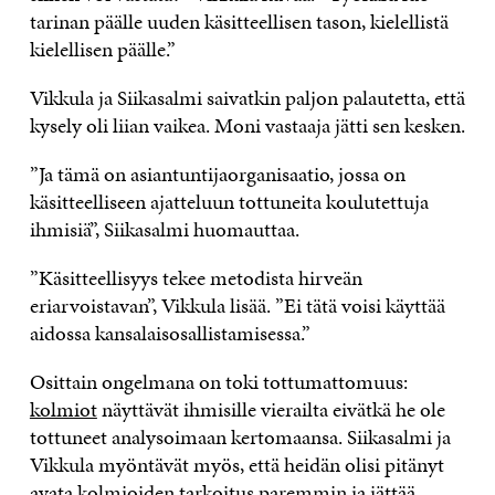
tarinan päälle uuden käsitteellisen tason, kielellistä
kielellisen päälle.”
Vikkula ja Siikasalmi saivatkin paljon palautetta, että
kysely oli liian vaikea. Moni vastaaja jätti sen kesken.
”Ja tämä on asiantuntijaorganisaatio, jossa on
käsitteelliseen ajatteluun tottuneita koulutettuja
ihmisiä”, Siikasalmi huomauttaa.
”Käsitteellisyys tekee metodista hirveän
eriarvoistavan”, Vikkula lisää. ”Ei tätä voisi käyttää
aidossa kansalaisosallistamisessa.”
Osittain ongelmana on toki tottumattomuus:
kolmiot
näyttävät ihmisille vierailta eivätkä he ole
tottuneet analysoimaan kertomaansa. Siikasalmi ja
Vikkula myöntävät myös, että heidän olisi pitänyt
avata kolmioiden tarkoitus paremmin ja jättää