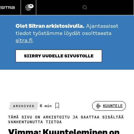
Siirry
FI
suoraan
Vaihda
Hae
sivuston
sisältöön
kieli
Olet Sitran arkistosivulla.
Ajantasaiset
tiedot työstämme löydät osoitteesta
sitra.fi
.
SIIRRY UUDELLE SIVUSTOLLE
Arvioitu
6 min
KUUNTELE
ARCHIVED
lukuaika
TÄMÄ SIVU ON ARKISTOITU JA SAATTAA SISÄLTÄÄ
VANHENTUNUTTA TIETOA
Vimma: Kuunteleminen on