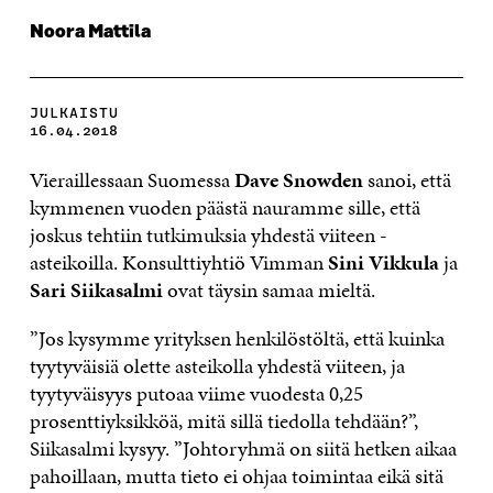
Noora Mattila
JULKAISTU
16.04.2018
Vieraillessaan Suomessa
Dave Snowden
sanoi, että
kymmenen vuoden päästä nauramme sille, että
joskus tehtiin tutkimuksia yhdestä viiteen -
asteikoilla. Konsulttiyhtiö Vimman
Sini Vikkula
ja
Sari Siikasalmi
ovat täysin samaa mieltä.
”Jos kysymme yrityksen henkilöstöltä, että kuinka
tyytyväisiä olette asteikolla yhdestä viiteen, ja
tyytyväisyys putoaa viime vuodesta 0,25
prosenttiyksikköä, mitä sillä tiedolla tehdään?”,
Siikasalmi kysyy. ”Johtoryhmä on siitä hetken aikaa
pahoillaan, mutta tieto ei ohjaa toimintaa eikä sitä