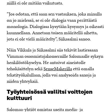
niillä ei ole mitään vaikutusta.
”Jos odotan, että saan sen vastauksen, joka minulla
on jo mielessä, se ei ole dialogia vaan perättäistä
monologia. Dialogissa kysytään kysymys ja oikeasti
kuunnellaan. Annetaan toisen määritellä aihetta,
jota ei ole vielä määritelty”, Siikasalmi sanoo.
Näin Vikkula ja Siikasalmi siis tekivät laatiessaan
Vimman osaomistajakonsernille Salomaalle syksyn
henkilöstökyselyn. He antoivat aineistolle
tehokäsittelyn sekä
SenseMakerilla
että omalla
tekstityökalullaan, jolla voi analysoida sanoja ja
niiden yhteyksiä.
Työyhteisössä vallitsi voittojen
kulttuuri
Salomaa-yhtiöt omistaa useita media- ja