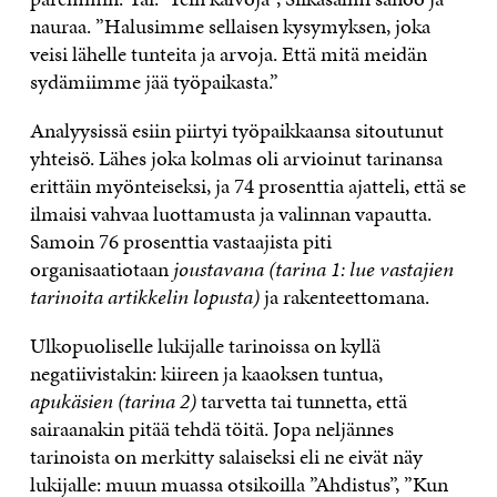
nauraa. ”Halusimme sellaisen kysymyksen, joka
veisi lähelle tunteita ja arvoja. Että mitä meidän
sydämiimme jää työpaikasta.”
Analyysissä esiin piirtyi työpaikkaansa sitoutunut
yhteisö. Lähes joka kolmas oli arvioinut tarinansa
erittäin myönteiseksi, ja 74 prosenttia ajatteli, että se
ilmaisi vahvaa luottamusta ja valinnan vapautta.
Samoin 76 prosenttia vastaajista piti
organisaatiotaan
joustavana (tarina 1: lue vastajien
tarinoita artikkelin lopusta)
ja rakenteettomana.
Ulkopuoliselle lukijalle tarinoissa on kyllä
negatiivistakin: kiireen ja kaaoksen tuntua,
apukäsien (tarina 2)
tarvetta tai tunnetta, että
sairaanakin pitää tehdä töitä. Jopa neljännes
tarinoista on merkitty salaiseksi eli ne eivät näy
lukijalle: muun muassa otsikoilla ”Ahdistus”, ”Kun