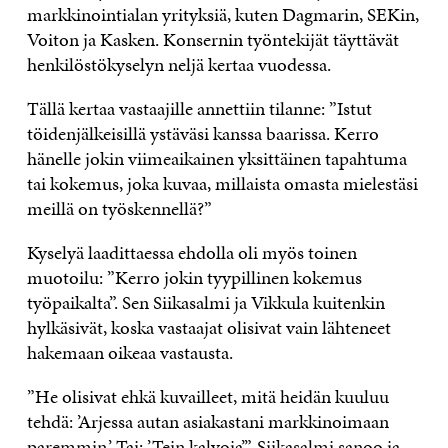
markkinointialan yrityksiä, kuten Dagmarin, SEKin,
Voiton ja Kasken. Konsernin työntekijät täyttävät
henkilöstökyselyn neljä kertaa vuodessa.
Tällä kertaa vastaajille annettiin tilanne: ”Istut
töidenjälkeisillä ystäväsi kanssa baarissa. Kerro
hänelle jokin viimeaikainen yksittäinen tapahtuma
tai kokemus, joka kuvaa, millaista omasta mielestäsi
meillä on työskennellä?”
Kyselyä laadittaessa ehdolla oli myös toinen
muotoilu: ”Kerro jokin tyypillinen kokemus
työpaikalta”. Sen Siikasalmi ja Vikkula kuitenkin
hylkäsivät, koska vastaajat olisivat vain lähteneet
hakemaan oikeaa vastausta.
”He olisivat ehkä kuvailleet, mitä heidän kuuluu
tehdä: ’Arjessa autan asiakastani markkinoimaan
paremmin.’ Tai: ’Tein kalvoja’”, Siikasalmi sanoo ja