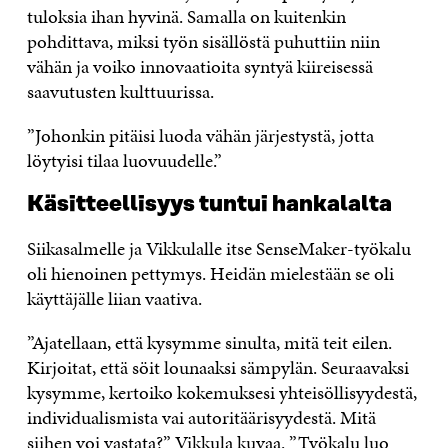
tuloksia ihan hyvinä. Samalla on kuitenkin
pohdittava, miksi työn sisällöstä puhuttiin niin
vähän ja voiko innovaatioita syntyä kiireisessä
saavutusten kulttuurissa.
”Johonkin pitäisi luoda vähän järjestystä, jotta
löytyisi tilaa luovuudelle.”
Käsitteellisyys tuntui hankalalta
Siikasalmelle ja Vikkulalle itse SenseMaker-työkalu
oli hienoinen pettymys. Heidän mielestään se oli
käyttäjälle liian vaativa.
”Ajatellaan, että kysymme sinulta, mitä teit eilen.
Kirjoitat, että söit lounaaksi sämpylän. Seuraavaksi
kysymme, kertoiko kokemuksesi yhteisöllisyydestä,
individualismista vai autoritäärisyydestä. Mitä
siihen voi vastata?” Vikkula kuvaa. ”Työkalu luo