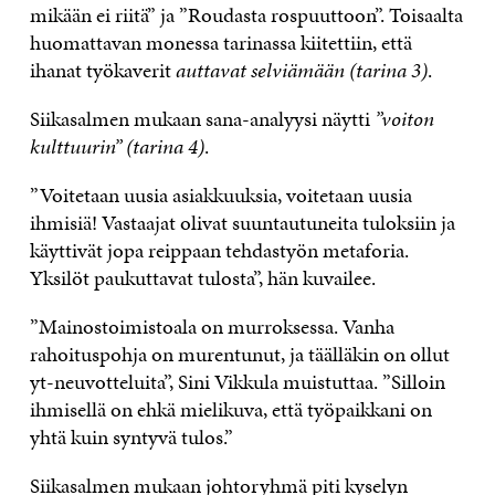
mikään ei riitä” ja ”Roudasta rospuuttoon”. Toisaalta
huomattavan monessa tarinassa kiitettiin, että
ihanat työkaverit
auttavat selviämään (tarina 3)
.
Siikasalmen mukaan sana-analyysi näytti
”voiton
kulttuurin” (tarina 4)
.
”Voitetaan uusia asiakkuuksia, voitetaan uusia
ihmisiä! Vastaajat olivat suuntautuneita tuloksiin ja
käyttivät jopa reippaan tehdastyön metaforia.
Yksilöt paukuttavat tulosta”, hän kuvailee.
”Mainostoimistoala on murroksessa. Vanha
rahoituspohja on murentunut, ja täälläkin on ollut
yt-neuvotteluita”, Sini Vikkula muistuttaa. ”Silloin
ihmisellä on ehkä mielikuva, että työpaikkani on
yhtä kuin syntyvä tulos.”
Siikasalmen mukaan johtoryhmä piti kyselyn