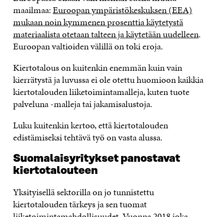
maailmaa:
Euroopan ympäristökeskuksen (EEA)
mukaan noin kymmenen prosenttia käytetystä
materiaalista otetaan talteen ja käytetään uudelleen
.
Euroopan valtioiden välillä on toki eroja.
Kiertotalous on kuitenkin enemmän kuin vain
kierrätystä ja luvussa ei ole otettu huomioon kaikkia
kiertotalouden liiketoimintamalleja, kuten tuote
palveluna -malleja tai jakamisalustoja.
Luku kuitenkin kertoo, että kiertotalouden
edistämiseksi tehtävä työ on vasta alussa.
Suomalaisyritykset panostavat
kiertotalouteen
Yksityisellä sektorilla on jo tunnistettu
kiertotalouden tärkeys ja sen tuomat
liiketoimintamahdollisuudet. Vuonna 2018 joka