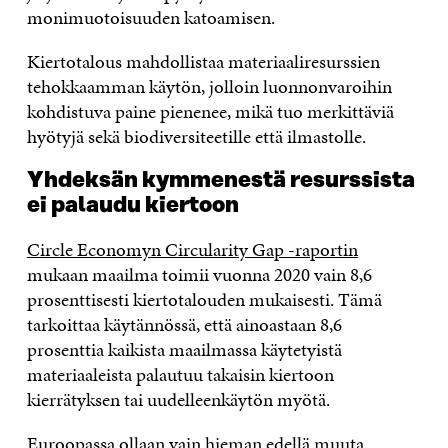
monimuotoisuuden katoamisen.
Kiertotalous mahdollistaa materiaaliresurssien
tehokkaamman käytön, jolloin luonnonvaroihin
kohdistuva paine pienenee, mikä tuo merkittäviä
hyötyjä sekä biodiversiteetille että ilmastolle.
Yhdeksän kymmenestä resurssista
ei palaudu kiertoon
Circle Economyn Circularity Gap -raportin
mukaan maailma toimii vuonna 2020 vain 8,6
prosenttisesti kiertotalouden mukaisesti. Tämä
tarkoittaa käytännössä, että ainoastaan 8,6
prosenttia kaikista maailmassa käytetyistä
materiaaleista palautuu takaisin kiertoon
kierrätyksen tai uudelleenkäytön myötä.
Euroopassa ollaan vain hieman edellä muuta