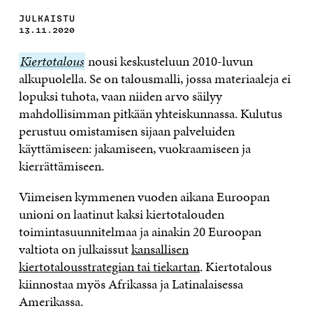
JULKAISTU
13.11.2020
Kiertotalous
Kiertotalous
nousi keskusteluun 2010-luvun
alkupuolella. Se on talousmalli, jossa materiaaleja ei
lopuksi tuhota, vaan niiden arvo säilyy
mahdollisimman pitkään yhteiskunnassa. Kulutus
perustuu omistamisen sijaan palveluiden
käyttämiseen: jakamiseen, vuokraamiseen ja
kierrättämiseen.
Viimeisen kymmenen vuoden aikana Euroopan
unioni on laatinut kaksi kiertotalouden
toimintasuunnitelmaa ja ainakin 20 Euroopan
valtiota on julkaissut
kansallisen
kiertotalousstrategian tai tiekartan
. Kiertotalous
kiinnostaa myös Afrikassa ja Latinalaisessa
Amerikassa.