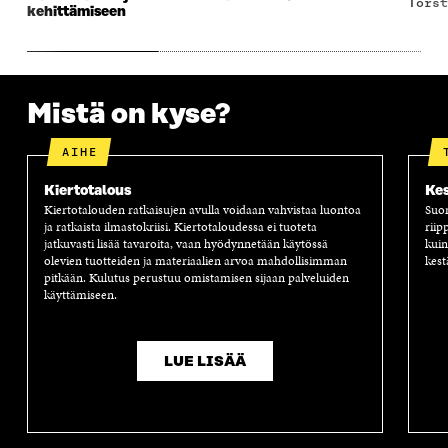
tors
S
A
S
S
kehittämiseen
A
A
S
A
Mistä on kyse?
AIHE
Kiertotalous
Kes
Kiertotalouden ratkaisujen avulla voidaan vahvistaa luontoa
Suom
ja ratkaista ilmastokriisi. Kiertotaloudessa ei tuoteta
riip
jatkuvasti lisää tavaroita, vaan hyödynnetään käytössä
kuin
olevien tuotteiden ja materiaalien arvoa mahdollisimman
kest
pitkään. Kulutus perustuu omistamisen sijaan palveluiden
käyttämiseen.
LUE LISÄÄ