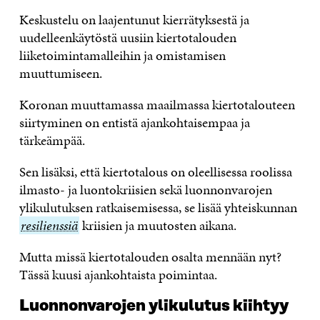
Keskustelu on laajentunut kierrätyksestä ja
uudelleenkäytöstä uusiin kiertotalouden
liiketoimintamalleihin ja omistamisen
muuttumiseen.
Koronan muuttamassa maailmassa kiertotalouteen
siirtyminen on entistä ajankohtaisempaa ja
tärkeämpää.
Sen lisäksi, että kiertotalous on oleellisessa roolissa
ilmasto- ja luontokriisien sekä luonnonvarojen
ylikulutuksen ratkaisemisessa, se lisää yhteiskunnan
resi
resilienssiä
kriisien ja muutosten aikana.
Mutta missä kiertotalouden osalta mennään nyt?
Tässä kuusi ajankohtaista poimintaa.
Luonnonvarojen ylikulutus kiihtyy