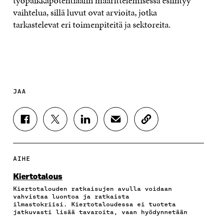
työpaikkapotentiaalin määrittelemisessä esiintyy
vaihtelua, sillä luvut ovat arvioita, jotka
tarkastelevat eri toimenpiteitä ja sektoreita.
JAA
J
J
J
J
K
A
A
A
A
O
A
A
A
A
P
F
T
L
S
I
A
W
I
Ä
O
AIHE
C
I
N
H
I
E
T
K
K
A
Kiertotalous
B
T
E
Ö
R
Kiertotalouden ratkaisujen avulla voidaan
O
E
D
P
T
vahvistaa luontoa ja ratkaista
O
R
I
O
I
ilmastokriisi. Kiertotaloudessa ei tuoteta
K
I
N
S
K
jatkuvasti lisää tavaroita, vaan hyödynnetään