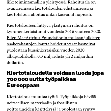
liiketoimintamallien yleistyessä. Rahoitusala on
avainasemassa kiertotalouden edistämisessä ja
kiertotalousrahoitus onkin kasvanut nopeasti.
Kiertotalouteen liittyvä yksityinen rahoitus on
kymmenkertaistunut vuodesta 2016 vuoteen 2020.
Ellen MacArtrhur Foundationin mukaan julkisten
osakerahastojen kautta hoidetut varat kasvoivat
puolestaan kuusinkertaisiksi
vuoden 2020
alkupuoliskolla, 0,3 miljardista yli 2 miljardiin
dollariin.
Kiertotaloudella voidaan luoda jopa
700 000 uutta työpaikkaa
Eurooppaan
Kiertotalous muuttaa työtä. Työpaikkoja häviää
neitseellisen materiaalin ja fossiilisten
polttoaineiden käsittelyssä ja puolestaan syntyy