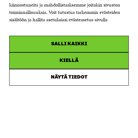
etunimi.sukunimi@sitra.fi tai sitra@sitra.fi
kiinnostuneita ja mahdollistaaksemme joitakin sivuston
Saapumisohjeet
toiminnallisuuksia. Voit tutustua tarkemmin evästeiden
sisältöön ja hallita asetuksiasi evästeasetus-sivulla
Y-tunnus 0202132-3
OLEMME NÄISSÄ SOMEISSA
SALLI KAIKKI
Facebook
Avautuu
uudessa
Linkedin
ikkunassa
KIELLÄ
Avautuu
uudessa
Youtube
ikkunassa
Avautuu
NÄYTÄ TIEDOT
uudessa
Instagram
ikkunassa
Avautuu
uudessa
ikkunassa