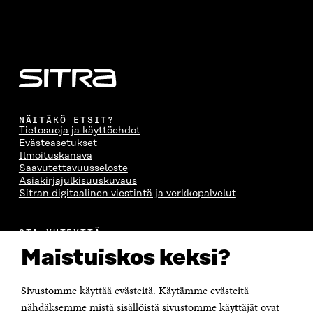
NÄITÄKÖ ETSIT?
Tietosuoja ja käyttöehdot
Evästeasetukset
Ilmoituskanava
Saavutettavuusseloste
Asiakirjajulkisuuskuvaus
Sitran digitaalinen viestintä ja verkkopalvelut
OTA YHTEYTTÄ
Suomen itsenäisyyden juhlarahasto Sitra
Maistuiskos keksi?
Itämerenkatu 11-13, PL 160,
00181 Helsinki
Sivustomme käyttää evästeitä. Käytämme evästeitä
Puhelin +358 294 618 991
Sähköpostiosoite
nähdäksemme mistä sisällöistä sivustomme käyttäjät ovat