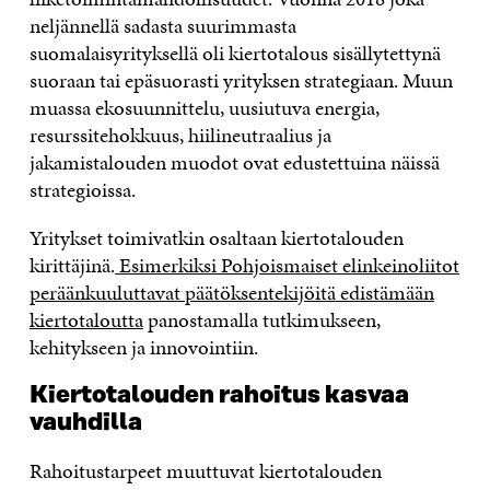
neljännellä sadasta suurimmasta
suomalaisyrityksellä oli kiertotalous sisällytettynä
suoraan tai epäsuorasti yrityksen strategiaan. Muun
muassa ekosuunnittelu, uusiutuva energia,
resurssitehokkuus, hiilineutraalius ja
jakamistalouden muodot ovat edustettuina näissä
strategioissa.
Yritykset toimivatkin osaltaan kiertotalouden
kirittäjinä.
Esimerkiksi Pohjoismaiset elinkeinoliitot
peräänkuuluttavat päätöksentekijöitä edistämään
kiertotaloutta
panostamalla tutkimukseen,
kehitykseen ja innovointiin.
Kiertotalouden rahoitus kasvaa
vauhdilla
Rahoitustarpeet muuttuvat kiertotalouden