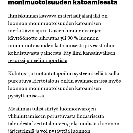
monimuotoisuuden katoamisesta
Ihmiskunnan kasvava materiaalijalanjälki on
luonnon monimuotoisuuden katoamisen
merkittävin ajuri. Uusien luonnonvarojen
käyttöönotto aiheuttaa yli 90 % luonnon
monimuotoisuuden katoamisesta ja vesistöihin
kohdistuvasta paineesta,
käy ilmi kansainvälisen
resurssipaneelin raportista
.
Kulutus- ja tuotantotapoihin systeemisellä tasolla
pureutuva kiertotalous onkin avainasemassa myös
luonnon monimuotoisuuden katoamisen
pysäyttämisessä.
Maailman tulisi siirtyä luonnonvarojen
ylikuluttamiseen perustuvasta lineaarisesta
taloudesta kiertotalouteen, joka uudistaa luonnon
järjestelmiä ja voi pysäyttää luonnon