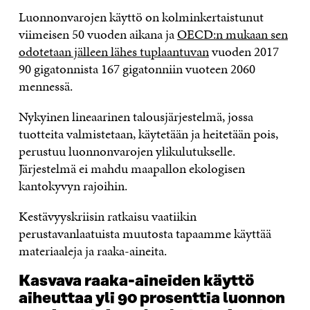
Luonnonvarojen käyttö on kolminkertaistunut
viimeisen 50 vuoden aikana ja
OECD:n mukaan sen
odotetaan jälleen lähes tuplaantuvan
vuoden 2017
90 gigatonnista 167 gigatonniin vuoteen 2060
mennessä.
Nykyinen lineaarinen talousjärjestelmä, jossa
tuotteita valmistetaan, käytetään ja heitetään pois,
perustuu luonnonvarojen ylikulutukselle.
Järjestelmä ei mahdu maapallon ekologisen
kantokyvyn rajoihin.
Kestävyyskriisin ratkaisu vaatiikin
perustavanlaatuista muutosta tapaamme käyttää
materiaaleja ja raaka-aineita.
Kasvava raaka-aineiden käyttö
aiheuttaa yli 90 prosenttia luonnon