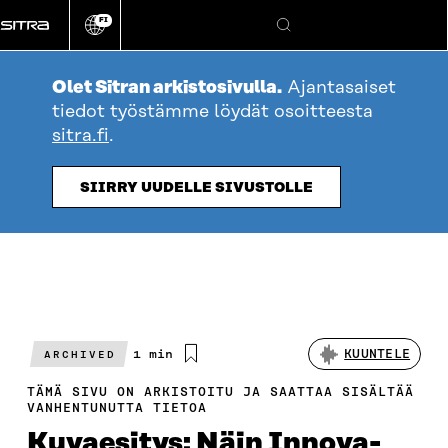
Siirry
FI
suoraan
Vaihda
Hae
sivuston
sisältöön
kieli
Olet Sitran arkistosivulla.
Ajantasaiset
tiedot työstämme löydät osoitteesta
sitra.fi
.
SIIRRY UUDELLE SIVUSTOLLE
Arvioitu
1 min
KUUNTELE
ARCHIVED
lukuaika
TÄMÄ SIVU ON ARKISTOITU JA SAATTAA SISÄLTÄÄ
VANHENTUNUTTA TIETOA
Kuvaesitys: Näin Innova-