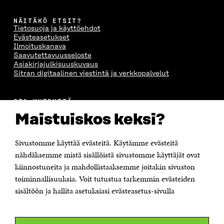
A
A
S
A
NÄITÄKÖ ETSIT?
Tietosuoja ja käyttöehdot
Evästeasetukset
Ilmoituskanava
Saavutettavuusseloste
Asiakirjajulkisuuskuvaus
Sitran digitaalinen viestintä ja verkkopalvelut
OTA YHTEYTTÄ
Suomen itsenäisyyden juhlarahasto Sitra
Maistuiskos keksi?
Itämerenkatu 11-13, PL 160,
00181 Helsinki
Sivustomme käyttää evästeitä. Käytämme evästeitä
Puhelin +358 294 618 991
Sähköpostiosoite
nähdäksemme mistä sisällöistä sivustomme käyttäjät ovat
etunimi.sukunimi@sitra.fi tai sitra@sitra.fi
kiinnostuneita ja mahdollistaaksemme joitakin sivuston
toiminnallisuuksia. Voit tutustua tarkemmin evästeiden
Saapumisohjeet
sisältöön ja hallita asetuksiasi evästeasetus-sivulla
Y-tunnus 0202132-3
OLEMME NÄISSÄ SOMEISSA