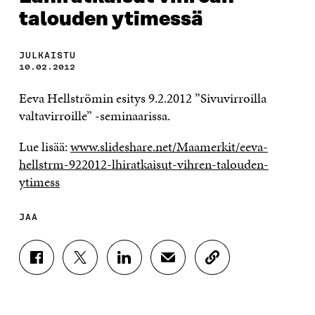
talouden ytimessä
JULKAISTU
10.02.2012
Eeva Hellströmin esitys 9.2.2012 ”Sivuvirroilla
valtavirroille” -seminaarissa.
Lue lisää:
www.slideshare.net/Maamerkit/eeva-
hellstrm-922012-lhiratkaisut-vihren-talouden-
ytimess
JAA
J
J
J
J
K
A
A
A
A
O
A
A
A
A
P
F
T
L
S
I
A
W
I
Ä
O