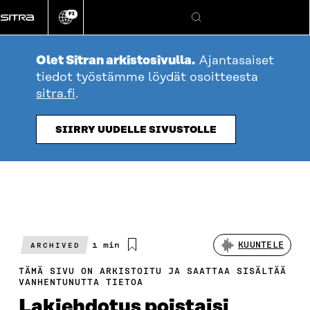
Siirry
FI
suoraan
Vaihda
Hae
sivuston
sisältöön
kieli
Olet Sitran arkistosivulla.
Ajantasaiset
tiedot työstämme löydät osoitteesta
sitra.fi
.
SIIRRY UUDELLE SIVUSTOLLE
Arvioitu
1 min
KUUNTELE
ARCHIVED
lukuaika
TÄMÄ SIVU ON ARKISTOITU JA SAATTAA SISÄLTÄÄ
VANHENTUNUTTA TIETOA
Lakiehdotus poistaisi