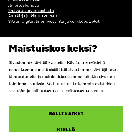
Evästeasetukset
Ilmoituskanava
Saavutettavuusseloste
Asiakirjajulkisuuskuvaus
Sitran digitaalinen viestintä ja verkkopalvelut
OTA YHTEYTTÄ
Suomen itsenäisyyden juhlarahasto Sitra
Maistuiskos keksi?
Itämerenkatu 11-13, PL 160,
00181 Helsinki
Sivustomme käyttää evästeitä. Käytämme evästeitä
Puhelin +358 294 618 991
Sähköpostiosoite
nähdäksemme mistä sisällöistä sivustomme käyttäjät ovat
etunimi.sukunimi@sitra.fi tai sitra@sitra.fi
kiinnostuneita ja mahdollistaaksemme joitakin sivuston
toiminnallisuuksia. Voit tutustua tarkemmin evästeiden
Saapumisohjeet
sisältöön ja hallita asetuksiasi evästeasetus-sivulla
Y-tunnus 0202132-3
OLEMME NÄISSÄ SOMEISSA
SALLI KAIKKI
Facebook
Avautuu
uudessa
Linkedin
ikkunassa
KIELLÄ
Avautuu