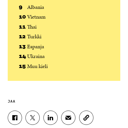
Albania
Vietnam
Thai
Turkki
Espanja
Ukraina
Muu kieli
JAA
J
J
J
J
K
A
A
A
A
O