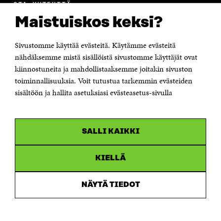
OTA YHTEYTTÄ
Suomen itsenäisyyden juhlarahasto Sitra
Maistuiskos keksi?
Itämerenkatu 11-13, PL 160,
00181 Helsinki
Sivustomme käyttää evästeitä. Käytämme evästeitä
Puhelin +358 294 618 991
Sähköpostiosoite
nähdäksemme mistä sisällöistä sivustomme käyttäjät ovat
etunimi.sukunimi@sitra.fi tai sitra@sitra.fi
kiinnostuneita ja mahdollistaaksemme joitakin sivuston
toiminnallisuuksia. Voit tutustua tarkemmin evästeiden
Saapumisohjeet
sisältöön ja hallita asetuksiasi evästeasetus-sivulla
Y-tunnus 0202132-3
OLEMME NÄISSÄ SOMEISSA
SALLI KAIKKI
Facebook
Avautuu
uudessa
Linkedin
ikkunassa
KIELLÄ
Avautuu
uudessa
Youtube
ikkunassa
Avautuu
NÄYTÄ TIEDOT
uudessa
Instagram
ikkunassa
Avautuu
uudessa
ikkunassa