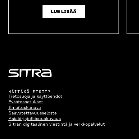
LUE LISÄÄ
NÄITÄKÖ ETSIT?
Tietosuoja ja käyttöehdot
Evästeasetukset
Ilmoituskanava
Saavutettavuusseloste
Asiakirjajulkisuuskuvaus
Sitran digitaalinen viestintä ja verkkopalvelut