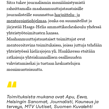
Sitra tukee journalismin moniäänistymistä
rahoittamalla maahanmuuttajataustaisille
journalisteille suunnattua
harjoittelu- ja
mentorointiohjelmaa
, jonka on suunnitellut ja
järjestää Haaga-Helia ammattikorkeakoulu yhdessä
yhteistyötoimitusten kanssa.
Maahanmuuttajataustaiset toimittajat ovat
mentoroitavina toimituksissa, joissa juttuja tehdään
yhteistyössä kielirajojen yli. Hankkeessa etsitään
ratkaisuja yhteiskunnallisen osallisuuden
vahvistamiseksi ja tuetaan keskustelujen
monimuotoisuutta.
“
Toimituksista mukana ovat Apu, Eeva,
Helsingin Sanomat, Journalisti, Kauneus ja
terveys, MTV Uutiset, Suomen Kuvalehti