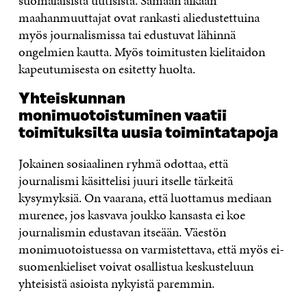
suomalaisista uutisista. Samaan aikaan
maahanmuuttajat ovat rankasti aliedustettuina
myös journalismissa tai edustuvat lähinnä
ongelmien kautta. Myös toimitusten kielitaidon
kapeutumisesta on esitetty huolta.
Yhteiskunnan
monimuotoistuminen vaatii
toimituksilta uusia toimintatapoja
Jokainen sosiaalinen ryhmä odottaa, että
journalismi käsittelisi juuri itselle tärkeitä
kysymyksiä. On vaarana, että luottamus mediaan
murenee, jos kasvava joukko kansasta ei koe
journalismin edustavan itseään. Väestön
monimuotoistuessa on varmistettava, että myös ei-
suomenkieliset voivat osallistua keskusteluun
yhteisistä asioista nykyistä paremmin.