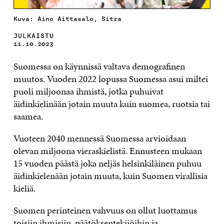
Kuva: Aino Aittasalo, Sitra
JULKAISTU
11.10.2023
Suomessa on käynnissä valtava demografinen
muutos. Vuoden 2022 lopussa Suomessa asui miltei
puoli miljoonaa ihmistä, jotka puhuivat
äidinkielinään jotain muuta kuin suomea, ruotsia tai
saamea.
Vuoteen 2040 mennessä Suomessa arvioidaan
olevan miljoona vieraskielistä. Ennusteen mukaan
15 vuoden päästä joka neljäs helsinkiläinen puhuu
äidinkielenään jotain muuta, kuin Suomen virallisia
kieliä.
Suomen perinteinen vahvuus on ollut luottamus
toisiin ihmisiin, päätöksentekijöihin ja