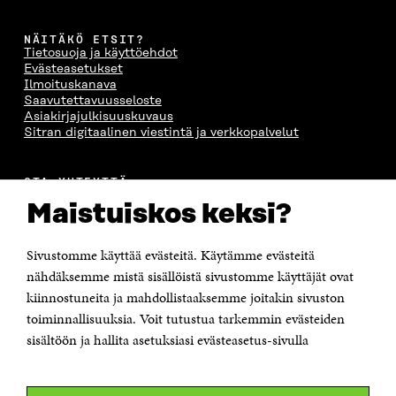
NÄITÄKÖ ETSIT?
Tietosuoja ja käyttöehdot
Evästeasetukset
Ilmoituskanava
Saavutettavuusseloste
Asiakirjajulkisuuskuvaus
Sitran digitaalinen viestintä ja verkkopalvelut
OTA YHTEYTTÄ
Suomen itsenäisyyden juhlarahasto Sitra
Maistuiskos keksi?
Itämerenkatu 11-13, PL 160,
00181 Helsinki
Sivustomme käyttää evästeitä. Käytämme evästeitä
Puhelin +358 294 618 991
Sähköpostiosoite
nähdäksemme mistä sisällöistä sivustomme käyttäjät ovat
etunimi.sukunimi@sitra.fi tai sitra@sitra.fi
kiinnostuneita ja mahdollistaaksemme joitakin sivuston
toiminnallisuuksia. Voit tutustua tarkemmin evästeiden
Saapumisohjeet
sisältöön ja hallita asetuksiasi evästeasetus-sivulla
Y-tunnus 0202132-3
OLEMME NÄISSÄ SOMEISSA