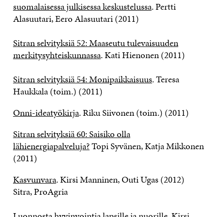
suomalaisessa julkisessa keskustelussa
. Pertti
Alasuutari, Eero Alasuutari (2011)
Sitran selvityksiä 52: Maaseutu tulevaisuuden
merkitysyhteiskunnassa
. Kati Hienonen (2011)
Sitran selvityksiä 54: Monipaikkaisuus
. Teresa
Haukkala (toim.) (2011)
Onni-ideatyökirja
. Riku Siivonen (toim.) (2011)
Sitran selvityksiä 60: Saisiko olla
lähienergiapalveluja?
Topi Syvänen, Katja Mikkonen
(2011)
Kasvunvara
. Kirsi Manninen, Outi Ugas (2012)
Sitra, ProAgria
Luonnosta hyvinvointia lapsille ja nuorille
. Kirsi