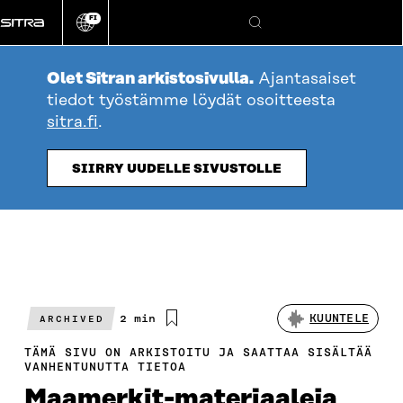
Siirry
FI
suoraan
Vaihda
Hae
sivuston
sisältöön
kieli
Olet Sitran arkistosivulla.
Ajantasaiset
tiedot työstämme löydät osoitteesta
sitra.fi
.
SIIRRY UUDELLE SIVUSTOLLE
Arvioitu
2 min
KUUNTELE
ARCHIVED
lukuaika
TÄMÄ SIVU ON ARKISTOITU JA SAATTAA SISÄLTÄÄ
VANHENTUNUTTA TIETOA
Maamerkit-materiaaleja