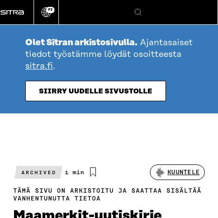
Siirry
FI
suoraan
Vaihda
Hae
sivuston
sisältöön
kieli
Olet Sitran arkistosivulla.
Ajantasaiset
tiedot työstämme löydät osoitteesta
sitra.fi
.
SIIRRY UUDELLE SIVUSTOLLE
Arvioitu
1 min
KUUNTELE
ARCHIVED
lukuaika
TÄMÄ SIVU ON ARKISTOITU JA SAATTAA SISÄLTÄÄ
VANHENTUNUTTA TIETOA
Maamerkit-uutiskirje