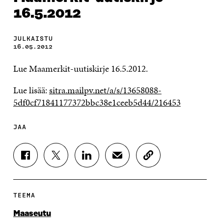
16.5.2012
JULKAISTU
16.05.2012
Lue Maamerkit-uutiskirje 16.5.2012.
Lue lisää:
sitra.mailpv.net/a/s/13658088-
5df0cf71841177372bbc38e1ceeb5d44/216453
JAA
J
J
J
J
K
A
A
A
A
O
A
A
A
A
P
F
T
L
S
I
A
W
I
Ä
O
TEEMA
C
I
N
H
I
E
T
K
K
A
Maaseutu