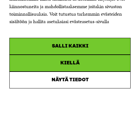
etunimi.sukunimi@sitra.fi tai sitra@sitra.fi
kiinnostuneita ja mahdollistaaksemme joitakin sivuston
Saapumisohjeet
toiminnallisuuksia. Voit tutustua tarkemmin evästeiden
sisältöön ja hallita asetuksiasi evästeasetus-sivulla
Y-tunnus 0202132-3
OLEMME NÄISSÄ SOMEISSA
SALLI KAIKKI
Facebook
Avautuu
uudessa
Linkedin
ikkunassa
KIELLÄ
Avautuu
uudessa
Youtube
ikkunassa
Avautuu
NÄYTÄ TIEDOT
uudessa
Instagram
ikkunassa
Avautuu
uudessa
ikkunassa