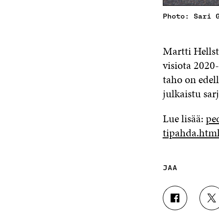
Photo: Sari 
Martti Hellst
visiota 2020-
taho on edell
julkaistu sar
Lue lisää:
ped
tipahda.htm
JAA
J
J
A
A