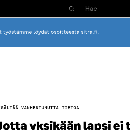
ot työstämme löydät osoitteesta
sitra.fi
.
ISÄLTÄÄ VANHENTUNUTTA TIETOA
Jotta yksikään lapsi ei