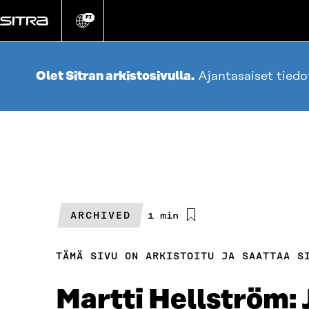
Siirry
suoraan
FI
Vaihda
sivuston
sisältöön
kieli
Olet Sitran arkistosivulla.
Ajantasaiset tied
ARCHIVED
Arvioitu
1 min
lukuaika
TÄMÄ SIVU ON ARKISTOITU JA SAATTAA S
Martti Hellström: 