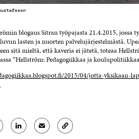
Gustafsson
römin blogaus Sitran työpajasta 21.4.2015, jossa ty
luvun lasten ja nuorten palvelujärjestelmästä. Upea
een sitä mieltä, että kaveria ei jätetä, toteaa Hellst
jassa ”Hellström: Pedagogiikkaa ja koulupolitiikkaa 
agogiikkaa.blogspot.fi/2015/04/jotta-yksikaan-lap
l
J
J
K
A
A
O