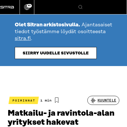
Siirry
FI
suoraan
Vaihda
Hae
sivuston
sisältöön
kieli
Olet Sitran arkistosivulla.
Ajantasaiset
tiedot työstämme löydät osoitteesta
sitra.fi
.
SIIRRY UUDELLE SIVUSTOLLE
Arvioitu
1 min
KUUNTELE
POIMINNAT
lukuaika
Matkailu- ja ravintola-alan
yritykset hakevat