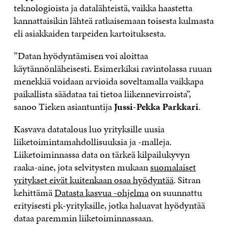
teknologioista ja datalähteistä, vaikka haastetta
kannattaisikin lähteä ratkaisemaan toisesta kulmasta
eli asiakkaiden tarpeiden kartoituksesta.
”Datan hyödyntämisen voi aloittaa
käytännönläheisesti. Esimerkiksi ravintolassa ruuan
menekkiä voidaan arvioida soveltamalla vaikkapa
paikallista säädataa tai tietoa liikennevirroista”,
sanoo Tieken asiantuntija
Jussi-Pekka Parkkari
.
Kasvava datatalous luo yrityksille uusia
liiketoimintamahdollisuuksia ja -malleja.
Liiketoiminnassa data on tärkeä kilpailukyvyn
raaka-aine, jota selvitysten mukaan
suomalaiset
yritykset eivät kuitenkaan osaa hyödyntää
. Sitran
kehittämä
Datasta kasvua -ohjelma
on suunnattu
erityisesti pk-yrityksille, jotka haluavat hyödyntää
dataa paremmin liiketoiminnassaan.