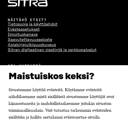
NÄITÄKÖ ETSIT?
Tietosuoja ja käyttöehdot
Evästeasetukset
Ilmoituskanava
Saavutettavuusseloste
Asiakirjajulkisuuskuvaus
Sitran digitaalinen viestintä ja verkkopalvelut
OTA YHTEYTTÄ
Suomen itsenäisyyden juhlarahasto Sitra
Maistuiskos keksi?
Itämerenkatu 11-13, PL 160,
00181 Helsinki
Sivustomme käyttää evästeitä. Käytämme evästeitä
Puhelin +358 294 618 991
Sähköpostiosoite
nähdäksemme mistä sisällöistä sivustomme käyttäjät ovat
etunimi.sukunimi@sitra.fi tai sitra@sitra.fi
kiinnostuneita ja mahdollistaaksemme joitakin sivuston
toiminnallisuuksia. Voit tutustua tarkemmin evästeiden
Saapumisohjeet
sisältöön ja hallita asetuksiasi evästeasetus-sivulla
Y-tunnus 0202132-3