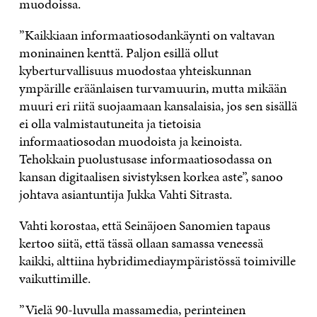
muodoissa.
”Kaikkiaan informaatiosodankäynti on valtavan
moninainen kenttä. Paljon esillä ollut
kyberturvallisuus muodostaa yhteiskunnan
ympärille eräänlaisen turvamuurin, mutta mikään
muuri eri riitä suojaamaan kansalaisia, jos sen sisällä
ei olla valmistautuneita ja tietoisia
informaatiosodan muodoista ja keinoista.
Tehokkain puolustusase informaatiosodassa on
kansan digitaalisen sivistyksen korkea aste”, sanoo
johtava asiantuntija Jukka Vahti Sitrasta.
Vahti korostaa, että Seinäjoen Sanomien tapaus
kertoo siitä, että tässä ollaan samassa veneessä
kaikki, alttiina hybridimediaympäristössä toimiville
vaikuttimille.
”Vielä 90-luvulla massamedia, perinteinen