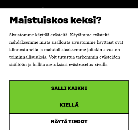
OTA YHTEYTTÄ
Suomen itsenäisyyden juhlarahasto Sitra
Maistuiskos keksi?
Itämerenkatu 11-13, PL 160,
00181 Helsinki
Sivustomme käyttää evästeitä. Käytämme evästeitä
Puhelin +358 294 618 991
Sähköpostiosoite
nähdäksemme mistä sisällöistä sivustomme käyttäjät ovat
etunimi.sukunimi@sitra.fi tai sitra@sitra.fi
kiinnostuneita ja mahdollistaaksemme joitakin sivuston
Saapumisohjeet
toiminnallisuuksia. Voit tutustua tarkemmin evästeiden
sisältöön ja hallita asetuksiasi evästeasetus-sivulla
Y-tunnus 0202132-3
OLEMME NÄISSÄ SOMEISSA
SALLI KAIKKI
Facebook
Avautuu
uudessa
Linkedin
ikkunassa
KIELLÄ
Avautuu
uudessa
Youtube
ikkunassa
Avautuu
NÄYTÄ TIEDOT
uudessa
Instagram
ikkunassa
Avautuu
uudessa