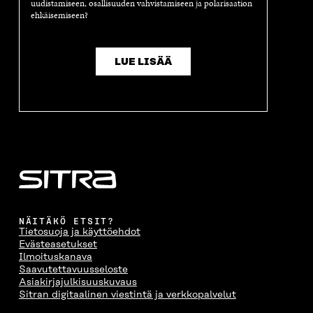
uudistamiseen, osallisuuden vahvistamiseen ja polarisaation
ehkäisemiseen?
LUE LISÄÄ
NÄITÄKÖ ETSIT?
Tietosuoja ja käyttöehdot
Evästeasetukset
Ilmoituskanava
Saavutettavuusseloste
Asiakirjajulkisuuskuvaus
Sitran digitaalinen viestintä ja verkkopalvelut