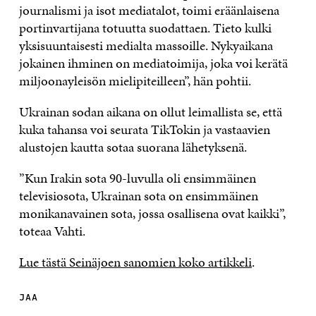
journalismi ja isot mediatalot, toimi eräänlaisena
portinvartijana totuutta suodattaen. Tieto kulki
yksisuuntaisesti medialta massoille. Nykyaikana
jokainen ihminen on mediatoimija, joka voi kerätä
miljoonayleisön mielipiteilleen”, hän pohtii.
Ukrainan sodan aikana on ollut leimallista se, että
kuka tahansa voi seurata TikTokin ja vastaavien
alustojen kautta sotaa suorana lähetyksenä.
”Kun Irakin sota 90-luvulla oli ensimmäinen
televisiosota, Ukrainan sota on ensimmäinen
monikanavainen sota, jossa osallisena ovat kaikki”,
toteaa Vahti.
Lue tästä Seinäjoen sanomien koko artikkeli
.
JAA