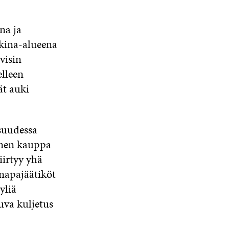
na ja
kina-alueena
visin
elleen
ät auki
suudessa
inen kauppa
iirtyy yhä
napajäätiköt
yliä
uva kuljetus