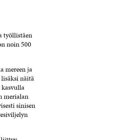
a työllistäen
 on noin 500
ia mereen ja
lisäksi näitä
ä kasvulla
an merialan
sesti sinisen
siviljelyn
liittyy