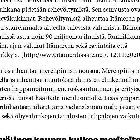
meri, ovat kärsineet ihmisen toiminnan seurauksist
hkana pidetään rehevöitymistä. Sen seurausta ova
 leväkukinnat. Rehevöitymistä aiheuttaa Itämeren p
i suuremmalta alueelta tulevista valumista. Itäme
 niissä asuu noin 90 miljoonaa ihmistä. Rannikkom
en ajan valunut Itämereen sekä ravinteita että
kkyjä. (
http://www.itamerihaaste.net/
, 12.11.2020
tos aiheuttaa merenpinnan nousua. Merenpinta n
ellä ja aiheuttaa muutoksia ihmisten elinkeinoihin 
erten happamoituminen, roskaantuminen ja erityise
rissä tuovat haasteita meriluonnolle. Lisää ympäri
riliikenteen aiheuttama vedenalainen melu ja sen 
sekä öljyvahinkojen tai alusten tulipalojen vaikutu