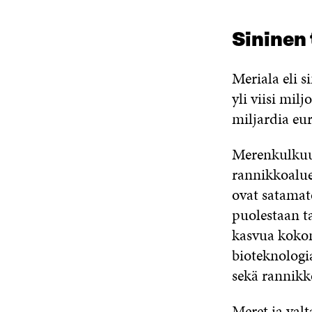
Sininen
Meriala eli s
yli viisi mil
miljardia eu
Merenkulkuun 
rannikkoaluei
ovat satamato
puolestaan ta
kasvua kokon
bioteknologi
sekä rannikk
Meret ja valt