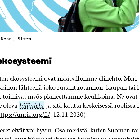
 Dean, Sitra
ekosysteemi
ten ekosysteemi ovat maapallomme elinehto. Meri 
keinon lähteenä joko ruuantuotannon, kaupan tai 
t toimivat myös planeettamme keuhkoina. Ne ovat
 oleva
hiilinielu
hiilinielu
ja sitä kautta keskeisessä roolissa
ttps://unric.org/fi/
, 12.11.2020)
et eivät voi hyvin. Osa meristä, kuten Suomen ra