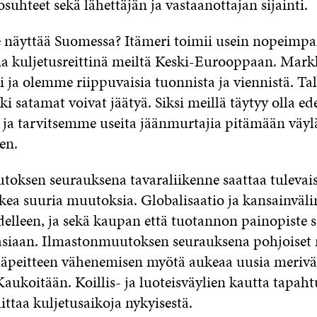
losuhteet sekä lähettäjän ja vastaanottajan sijainti.
e näyttää Suomessa? Itämeri toimii usein nopeimpa
a kuljetusreittinä meiltä Keski-Eurooppaan. Mark
 ja olemme riippuvaisia tuonnista ja viennistä. Tal
 satamat voivat jäätyä. Siksi meillä täytyy olla ed
 ja tarvitsemme useita jäänmurtajia pitämään väyl
en.
oksen seurauksena tavaraliikenne saattaa tulevai
kea suuria muutoksia. Globalisaatio ja kansainväl
delleen, ja sekä kaupan että tuotannon painopiste s
iaan. Ilmastonmuutoksen seurauksena pohjoiset 
Jääpeitteen vähenemisen myötä aukeaa uusia merivä
aukoitään. Koillis- ja luoteisväylien kautta tapaht
ittaa kuljetusaikoja nykyisestä.