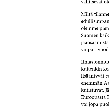
vallitsevat o
Miltä tilann
edullisimpan
olemme pieni
Suomen kaikki
jääosaamista
ympäri vuod
Ilmastonmuut
kuitenkin ko
lisääntyvät e
enemmän Aas
kutistuvat. 
Euroopasta K
voi jopa puol