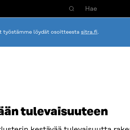
ot työstämme löydät osoitteesta
sitra.fi
.
ään tulevaisuuteen
klusterin kestävää tulevaisuutta rak