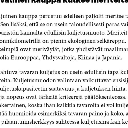
välinen kauppa kulkee meriteit
uinen kauppa perustuu edelleen paljolti meritse 
Sen lisäksi, että se on usein taloudellisesti paras va
ristön kannalta edullisin kuljetusmuoto. Meriteit
 tonnikilometrillä on pienin ekologinen selkäreppu
keimpiä ovat meriväylät, jotka yhdistävät maailm
olia Eurooppaa, Yhdysvaltoja, Kiinaa ja Japania.
pahtuva tavaran kuljetus on usein edullisin tapa kul
teita. Kuljetusmuodon valintaan vaikuttavat ensisij
uljetuskapasiteetin saatavuus ja kuljetuksen hinta
ja nopeus ovat tärkeitä kriteerejä päätöksenteossa.
nkertainen, koska ihan kaikkia tavaroita ei voi kulj
itää huomioida esimerkiksi tavaran paino ja koko, a
pilaantumisherkkyys suhteessa kuljetusmatkan ke