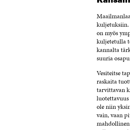
Kansain
Maailmanlaaj
kuljetuksiin. 
on myös ympä
kuljetetulla
kannalta tär
suuria osapu
Vesiteitse ta
raskaita tuot
tarvittavan k
luotettavuus 
ole niin yksi
vain, vaan p
mahdollinen 