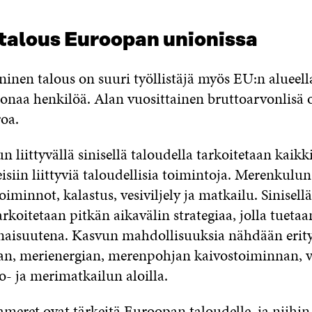
 talous Euroopan unionissa
ininen talous on suuri työllistäjä myös EU:n alueell
joonaa henkilöä. Alan vuosittainen bruttoarvonlisä
roa.
liittyvällä sinisellä taloudella tarkoitetaan kaikk
siin liittyviä taloudellisia toimintoja. Merenkulun 
iminnot, kalastus, vesiviljely ja matkailu. Sinisell
rkoitetaan pitkän aikavälin strategiaa, jolla tueta
aisuutena. Kasvun mahdollisuuksia nähdään erityi
an, merienergian, merenpohjan kaivostoiminnan, ve
o- ja merimatkailun aloilla.
ameret ovat tärkeitä Euroopan taloudelle, ja niihin 