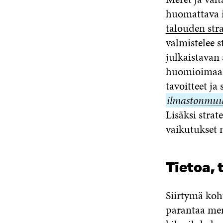
huomattava i
talouden stra
valmistelee s
julkaistavan 
huomioimaan
tavoitteet ja
ilmastonmuu
Lisäksi strat
vaikutukset 
Tietoa, 
Siirtymä koh
parantaa mer