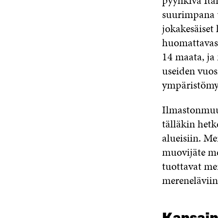
pyyhkivä Itä
suurimpana u
jokakesäiset
huomattavast
14 maata, ja
useiden vuosi
ympäristömyr
Ilmastonmuu
tälläkin hetk
alueisiin. M
muovijäte me
tuottavat me
mereneläviin 