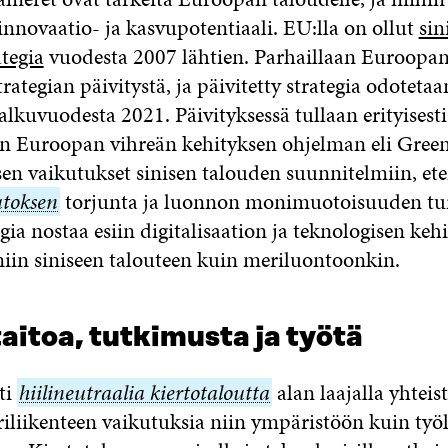
nnovaatio- ja kasvupotentiaali. EU:lla on ollut
sin
tegia
vuodesta 2007 lähtien. Parhaillaan Euroopa
trategian päivitystä, ja päivitetty strategia odotetaa
alkuvuodesta 2021. Päivityksessä tullaan erityisesti
 Euroopan vihreän kehityksen ohjelman eli Green
 sen vaikutukset sinisen talouden suunnitelmiin, et
toksen
torjunta ja luonnon monimuotoisuuden t
egia nostaa esiin digitalisaation ja teknologisen keh
niin siniseen talouteen kuin meriluontoonkin.
taitoa, tutkimusta ja työtä
ti
hiilineutraalia
hiilineutraalia kiertotaloutta
alan laajalla yhteis
iliikenteen vaikutuksia niin ympäristöön kuin työl
kiertotaloutta