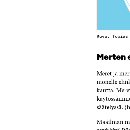
Kuva: Topias
Merten 
Meret ja mer
monelle elin
kautta. Mere
käytössämme
säätelyssä. (
h
Maailman mer