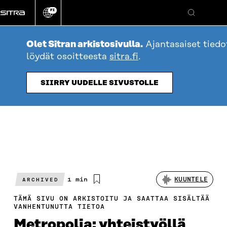
Siirry
FI
suoraan
Vaihda
Hae
sivuston
sisältöön
kieli
Olet Sitran arkistosivulla.
Ajantasaiset tied
löydät osoitteesta
sitra.fi
.
SIIRRY UUDELLE SIVUSTOLLE
Arvioitu
1 min
KUUNTELE
ARCHIVED
lukuaika
TÄMÄ SIVU ON ARKISTOITU JA SAATTAA SISÄLTÄÄ
VANHENTUNUTTA TIETOA
Metropolia: yhteistyöllä