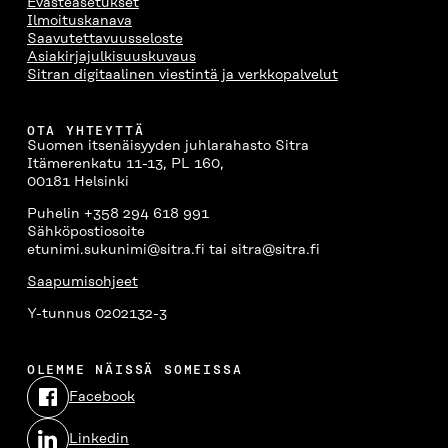
Evästeasetukset
Ilmoituskanava
Saavutettavuusseloste
Asiakirjajulkisuuskuvaus
Sitran digitaalinen viestintä ja verkkopalvelut
OTA YHTEYTTÄ
Suomen itsenäisyyden juhlarahasto Sitra
Itämerenkatu 11-13, PL 160,
00181 Helsinki
Puhelin +358 294 618 991
Sähköpostiosoite
etunimi.sukunimi@sitra.fi tai sitra@sitra.fi
Saapumisohjeet
Y-tunnus 0202132-3
OLEMME NÄISSÄ SOMEISSA
Facebook
Avautuu
uudessa
Linkedin
ikkunassa
Avautuu