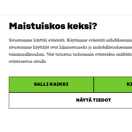
Maistuiskos keksi?
Sivustomme käyttää evästeitä. Käytämme evästeitä nähdäksemme 
sivustomme käyttäjät ovat kiinnostuneita ja mahdollistaaksemme
toiminnallisuuksia. Voit tutustua tarkemmin evästeiden sisältöön 
evästeasetus-sivulla
SALLI KAIKKI
K
NÄYTÄ TIEDOT