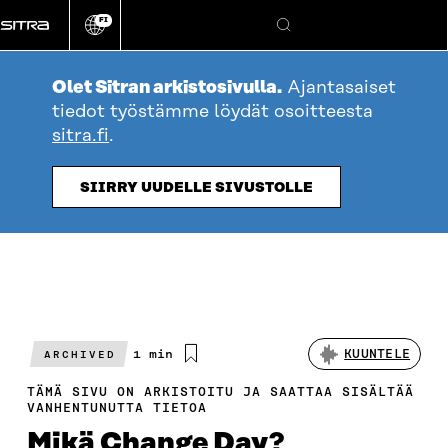
Siirry
FI
suoraan
Vaihda
Hae
sivuston
sisältöön
kieli
Olet Sitran arkistosivulla.
Ajantasaiset
tiedot työstämme löydät osoitteesta
sitra.fi
.
SIIRRY UUDELLE SIVUSTOLLE
Arvioitu
1 min
KUUNTELE
ARCHIVED
lukuaika
TÄMÄ SIVU ON ARKISTOITU JA SAATTAA SISÄLTÄÄ
VANHENTUNUTTA TIETOA
Mikä Change Day?