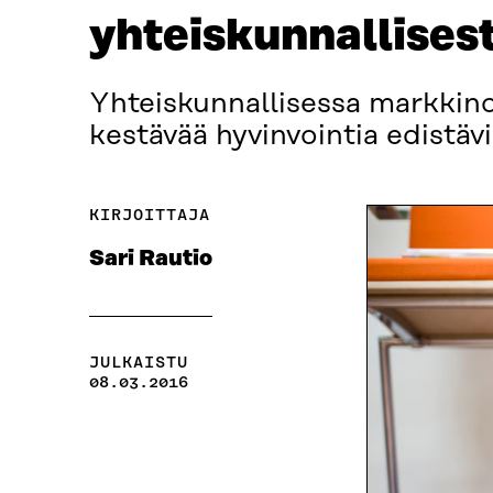
yhteiskunnallises
Yhteiskunnallisessa markkino
kestävää hyvinvointia edistävii
KIRJOITTAJA
Sari Rautio
JULKAISTU
08.03.2016