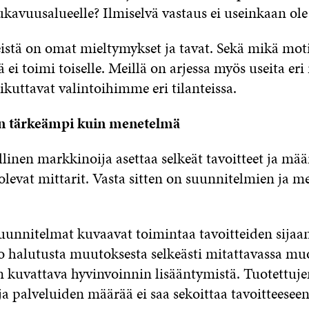
kavuusalueelle? Ilmiselvä vastaus ei useinkaan ole 
eistä on omat mieltymykset ja tavat. Sekä mikä moti
ä ei toimi toiselle. Meillä on arjessa myös useita eri 
ikuttavat valintoihimme eri tilanteissa.
on tärkeämpi kuin menetelmä
inen markkinoija asettaa selkeät tavoitteet ja määri
olevat mittarit. Vasta sitten on suunnitelmien ja 
suunnitelmat kuvaavat toimintaa tavoitteiden sijaa
oo halutusta muutoksesta selkeästi mitattavassa mu
n kuvattava hyvinvoinnin lisääntymistä. Tuotettuje
ja palveluiden määrää ei saa sekoittaa tavoitteeseen