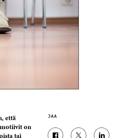
, että
JAA
 motiivit on
ista tai
J
J
J