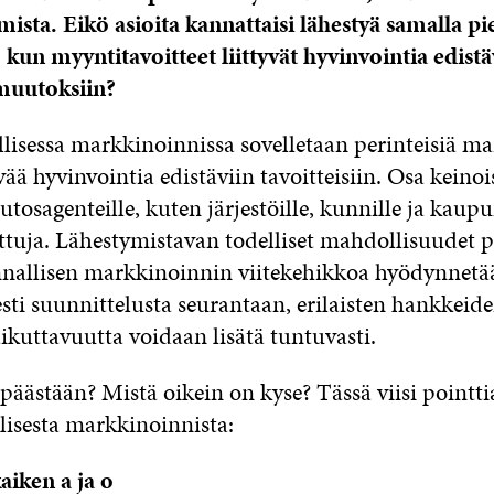
ista. Eikö asioita kannattaisi lähestyä samalla pie
 kun myyntitavoitteet liittyvät hyvinvointia edistä
uutoksiin?
lisessa markkinoinnissa sovelletaan perinteisiä m
ää hyvinvointia edistäviin tavoitteisiin. Osa keinoi
uutosagenteille, kuten järjestöille, kunnille ja kaupu
tuja. Lähestymistavan todelliset mahdollisuudet pi
nnallisen markkinoinnin viitekehikkoa hyödynnetä
sti suunnittelusta seurantaan, erilaisten hankkeide
ikuttavuutta voidaan lisätä tuntuvasti.
päästään? Mistä oikein on kyse? Tässä viisi pointti
lisesta markkinoinnista:
aiken a ja o