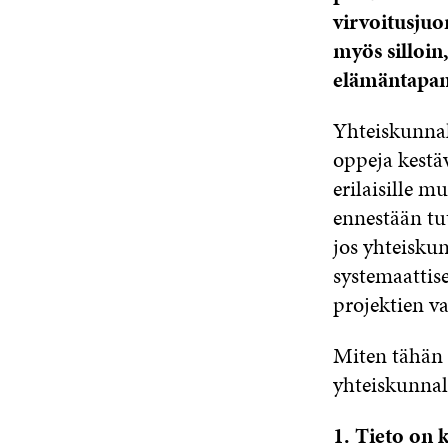
virvoitusjuom
myös silloin,
elämäntapam
Yhteiskunnal
oppeja kestäv
erilaisille m
ennestään tut
jos yhteisku
systemaattise
projektien va
Miten tähän 
yhteiskunnal
1. Tieto on k