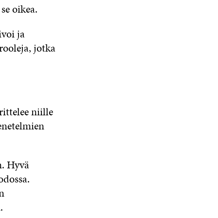
se oikea.
voi ja
rooleja, jotka
ttelee niille
menetelmien
n. Hyvä
odossa.
n
.