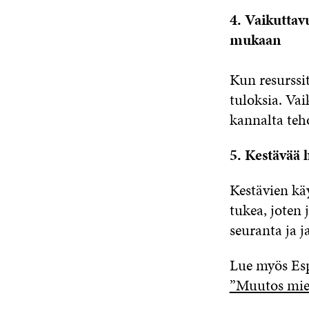
4. Vaikuttav
mukaan
Kun resurssit
tuloksia. Va
kannalta teh
5. Kestävää 
Kestävien kä
tukea, joten
seuranta ja 
Lue myös Es
”Muutos miel