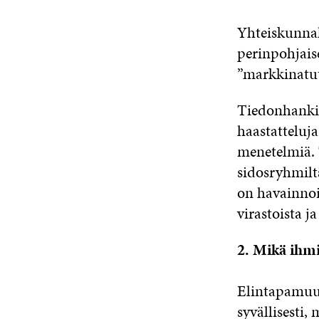
Yhteiskunnal
perinpohjaise
”markkinatut
Tiedonhankin
haastatteluja
menetelmiä. 
sidosryhmilt
on havainnoi
virastoista j
2. Mikä ihmis
Elintapamuut
syvällisesti,