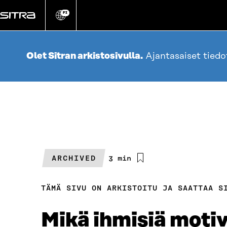
Siirry
suoraan
FI
Vaihda
sivuston
sisältöön
kieli
Olet Sitran arkistosivulla.
Ajantasaiset tied
ARCHIVED
Arvioitu
3 min
lukuaika
TÄMÄ SIVU ON ARKISTOITU JA SAATTAA S
Mikä ihmisiä motivo