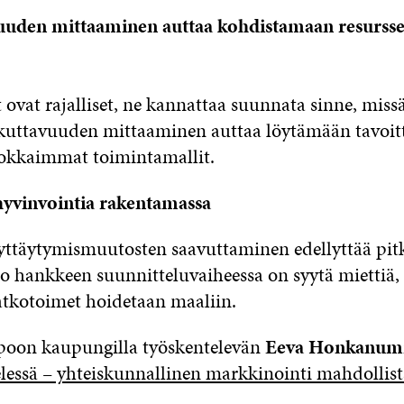
uuden mittaaminen auttaa kohdistamaan resursse
 ovat rajalliset, ne kannattaa suunnata sinne, miss
ikuttavuuden mittaaminen auttaa löytämään tavoit
okkaimmat toimintamallit.
hyvinvointia rakentamassa
yttäytymismuutosten saavuttaminen edellyttää pitk
 jo hankkeen suunnitteluvaiheessa on syytä miettiä,
jatkotoimet hoidetaan maaliin.
poon kaupungilla työskentelevän
Eeva Honkanu
essä – yhteiskunnallinen markkinointi mahdollist