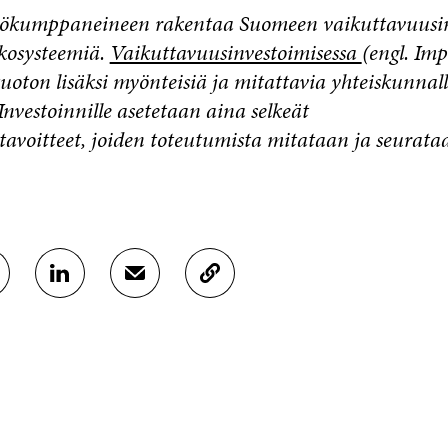
työkumppaneineen rakentaa Suomeen vaikuttavuusi
ekosysteemiä.
Vaikuttavuusinvestoimisessa
(engl. Imp
tuoton lisäksi myönteisiä ja mitattavia yhteiskunnall
Investoinnille asetetaan aina selkeät
avoitteet, joiden toteutumista mitataan ja seurataa
J
J
K
A
A
O
A
A
P
L
S
I
I
Ä
O
N
H
I
K
K
A
E
Ö
R
D
P
T