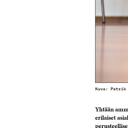
Kuva: Patrik
Yhtään amma
erilaiset asi
perusteellise