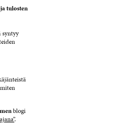
ja tulosten
ä syntyy
teiden
äjänteistä
 miten
mmen
blogi
ajana”
.