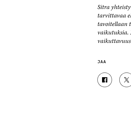
Sitra yhteis
tarvittavaa 
tavoitellaan 
vaikutuksia. 
vaikuttavuust
JAA
J
J
A
A
A
A
F
T
A
W
C
I
E
T
B
T
O
E