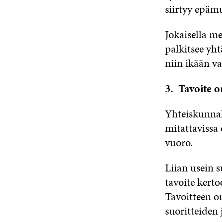
siirtyy epämu
Jokaisella m
palkitsee yht
niin ikään va
3. Tavoite 
Yhteiskunnall
mitattavissa 
vuoro.
Liian usein 
tavoite kert
Tavoitteen o
suoritteiden 