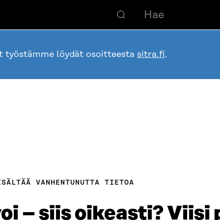
ot työstämme löydät osoitteesta
sitra.fi
.
ISÄLTÄÄ VANHENTUNUTTA TIETOA
i – siis oikeasti? Viisi 