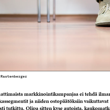
 Rastenberger
ttimaista markkinointikampanjaa ei tehdä ilman
akassegmentit ja niiden ostopäätöksiin vaikuttavat
sti tutkittu. Olipa sitten kyse autoista, kaukomatko