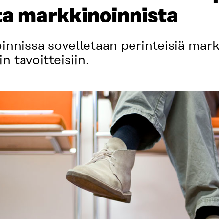
ta markkinoinnista
innissa sovelletaan perinteisiä mar
n tavoitteisiin.