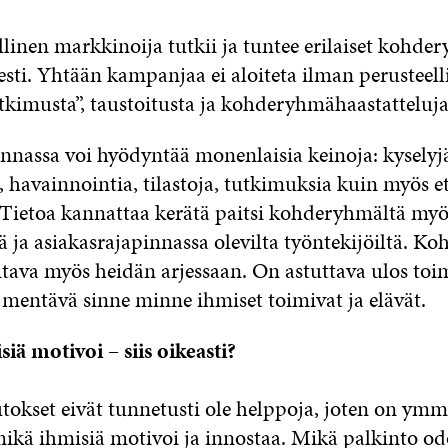
linen markkinoija tutkii ja tuntee erilaiset kohd
sti. Yhtään kampanjaa ei aloiteta ilman perusteell
kimusta”, taustoitusta ja kohderyhmähaastatteluja
nassa voi hyödyntää monenlaisia keinoja: kyselyj
, havainnointia, tilastoja, tutkimuksia kuin myös e
Tietoa kannattaa kerätä paitsi kohderyhmältä myö
ä ja asiakasrajapinnassa olevilta työntekijöiltä. K
tava myös heidän arjessaan. On astuttava ulos toim
a mentävä sinne minne ihmiset toimivat ja elävät.
iä motivoi – siis oikeasti?
okset eivät tunnetusti ole helppoja, joten on ymm
 mikä ihmisiä motivoi ja innostaa. Mikä palkinto od