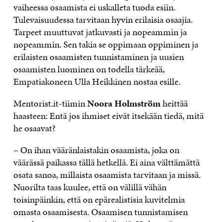
vaiheessa osaamista ei uskalleta tuoda esiin.
Tulevaisuudessa tarvitaan hyvin erilaisia osaajia.
Tarpeet muuttuvat jatkuvasti ja nopeammin ja
nopeammin. Sen takia se oppimaan oppiminen ja
erilaisten osaamisten tunnistaminen ja uusien
osaamisten luominen on todella tärkeää,
Empatiakoneen Ulla Heikkinen nostaa esille.
Mentorist.it-tiimin
Noora Holmström
heittää
haasteen: Entä jos ihmiset eivät itsekään tiedä, mitä
he osaavat?
– On ihan vääränlaistakin osaamista, joka on
väärässä paikassa tällä hetkellä. Ei aina välttämättä
osata sanoa, millaista osaamista tarvitaan ja missä.
Nuorilta taas kuulee, että on välillä vähän
toisinpäinkin, että on epärealistisia kuvitelmia
omasta osaamisesta. Osaamisen tunnistamisen