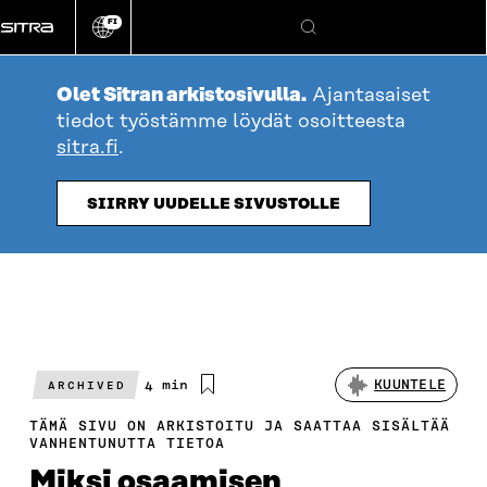
Siirry
FI
suoraan
Vaihda
Hae
sivuston
sisältöön
kieli
Olet Sitran arkistosivulla.
Ajantasaiset
tiedot työstämme löydät osoitteesta
sitra.fi
.
SIIRRY UUDELLE SIVUSTOLLE
Arvioitu
4 min
KUUNTELE
ARCHIVED
lukuaika
TÄMÄ SIVU ON ARKISTOITU JA SAATTAA SISÄLTÄÄ
VANHENTUNUTTA TIETOA
Miksi osaamisen