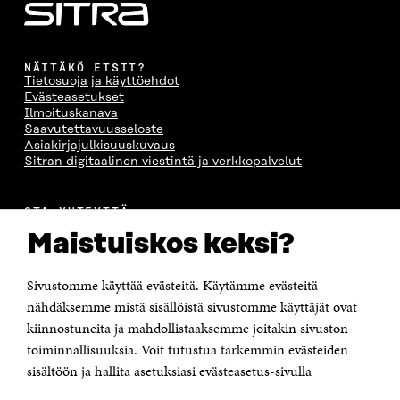
NÄITÄKÖ ETSIT?
Tietosuoja ja käyttöehdot
Evästeasetukset
Ilmoituskanava
Saavutettavuusseloste
Asiakirjajulkisuuskuvaus
Sitran digitaalinen viestintä ja verkkopalvelut
OTA YHTEYTTÄ
Suomen itsenäisyyden juhlarahasto Sitra
Maistuiskos keksi?
Itämerenkatu 11-13, PL 160,
00181 Helsinki
Sivustomme käyttää evästeitä. Käytämme evästeitä
Puhelin +358 294 618 991
Sähköpostiosoite
nähdäksemme mistä sisällöistä sivustomme käyttäjät ovat
etunimi.sukunimi@sitra.fi tai sitra@sitra.fi
kiinnostuneita ja mahdollistaaksemme joitakin sivuston
Saapumisohjeet
toiminnallisuuksia. Voit tutustua tarkemmin evästeiden
sisältöön ja hallita asetuksiasi evästeasetus-sivulla
Y-tunnus 0202132-3