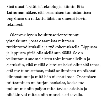
Sinä osaat! Tytöt ja Teknologia -tiimin
Eija
Leinonen
näkee, että osaamisen tunnistamisen
ongelmaa on ratkottu tähän mennessä kovin
teknisesti.
– Olemme hyvin koulutusorientoitunut
yhteiskunta, jossa osaamista mitataan
tutkintotodistuksilla ja työkokemuksella. Lippusta
ja lappusta pitää olla siellä sun täällä. Se on
vaikuttanut suomalaisten toimintamalleihin ja
ajatuksiin, eikä meillä ole toistaiseksi ollut sitä tapaa,
että me tunnistetaan, mistä se ihminen on oikeasti
kiinnostunut ja mitä hän oikeasti osaa. Osaamisen
mittaaminen on hurjan hankalaa, koska me
puhumme niin paljon mitattavista asioista ja
niitäkin voi mitata niin monella eri tavalla.