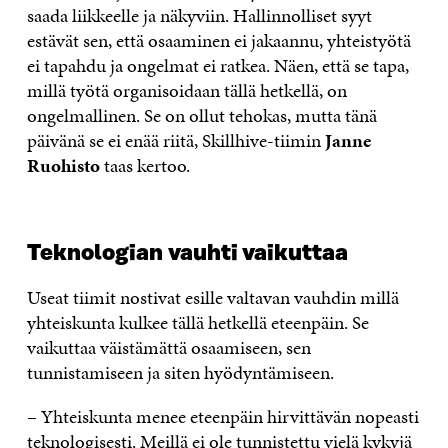
saada liikkeelle ja näkyviin. Hallinnolliset syyt
estävät sen, että osaaminen ei jakaannu, yhteistyötä
ei tapahdu ja ongelmat ei ratkea. Näen, että se tapa,
millä työtä organisoidaan tällä hetkellä, on
ongelmallinen. Se on ollut tehokas, mutta tänä
päivänä se ei enää riitä, Skillhive-tiimin
Janne
Ruohisto
taas kertoo.
Teknologian vauhti vaikuttaa
Useat tiimit nostivat esille valtavan vauhdin millä
yhteiskunta kulkee tällä hetkellä eteenpäin. Se
vaikuttaa väistämättä osaamiseen, sen
tunnistamiseen ja siten hyödyntämiseen.
– Yhteiskunta menee eteenpäin hirvittävän nopeasti
teknologisesti. Meillä ei ole tunnistettu vielä kykyjä