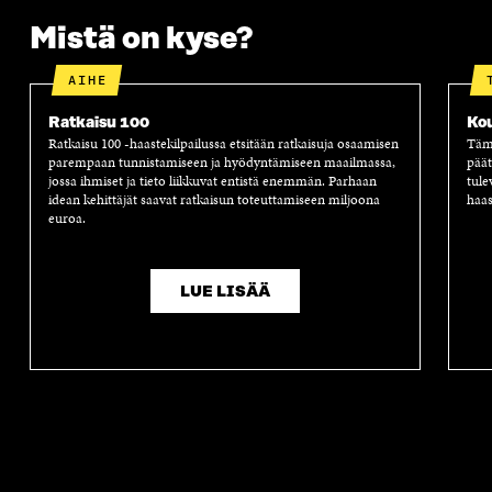
Mistä on kyse?
AIHE
Ratkaisu 100
Ko
Ratkaisu 100 -haastekilpailussa etsitään ratkaisuja osaamisen
Tämä
parempaan tunnistamiseen ja hyödyntämiseen maailmassa,
päät
jossa ihmiset ja tieto liikkuvat entistä enemmän. Parhaan
tule
idean kehittäjät saavat ratkaisun toteuttamiseen miljoona
haas
euroa.
LUE LISÄÄ