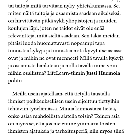
tai taitoja mitä tarvitaan nyky-yhteiskunnassa. Se,
miten näitä taitoja ja osaamista saadaan aikaiseksi,
on hirvittävän pitkä sykli yliopistojen ja muiden
koulujen läpi, joten ne taidot eivät ole enää
relevantteja, mitä sieltä saadaan. Sen takia meidän
pitäisi luoda huomattavasti nopeampi tapa
tunnistaa kykyjä ja tunnistaa mitä kyvyt itse asiassa
ovat ja mihin ne ovat menneet? Millä tavalla kykyjä
ja osaamista hankitaan ja millä tavalla minä voin
niihin osallistua? LifeLearn-tiimin
Jussi Hurmola
pohtii.
– Meillä usein ajatellaan, että tietyllä taustalla
ihmiset poikkeuksellisen usein sijoittuu tiettyihin
tehtäviin työelämässä. Minua kiinnostaisi tietää,
onko asiaa mahdollista ajatella toisin? Toinen asia
on myös se, että jos me emme ymmärrä toisten
ihmisten ajatuksia ja tarkoitusperiä, niin myös siinä