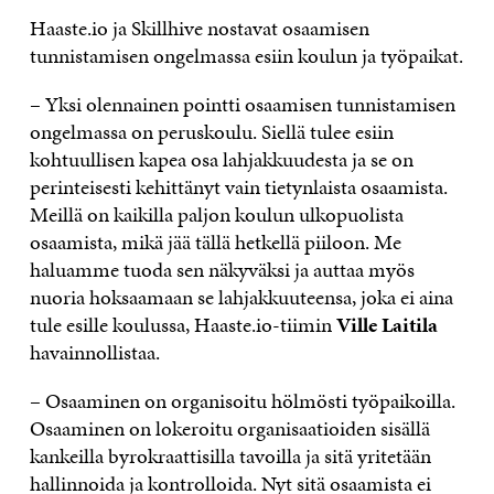
Haaste.io ja Skillhive nostavat osaamisen
tunnistamisen ongelmassa esiin koulun ja työpaikat.
– Yksi olennainen pointti osaamisen tunnistamisen
ongelmassa on peruskoulu. Siellä tulee esiin
kohtuullisen kapea osa lahjakkuudesta ja se on
perinteisesti kehittänyt vain tietynlaista osaamista.
Meillä on kaikilla paljon koulun ulkopuolista
osaamista, mikä jää tällä hetkellä piiloon. Me
haluamme tuoda sen näkyväksi ja auttaa myös
nuoria hoksaamaan se lahjakkuuteensa, joka ei aina
tule esille koulussa, Haaste.io-tiimin
Ville Laitila
havainnollistaa.
– Osaaminen on organisoitu hölmösti työpaikoilla.
Osaaminen on lokeroitu organisaatioiden sisällä
kankeilla byrokraattisilla tavoilla ja sitä yritetään
hallinnoida ja kontrolloida. Nyt sitä osaamista ei