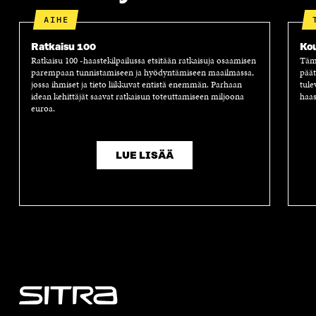
AIHE
Ratkaisu 100
Ko
Ratkaisu 100 -haastekilpailussa etsitään ratkaisuja osaamisen
Tämä
parempaan tunnistamiseen ja hyödyntämiseen maailmassa,
päät
jossa ihmiset ja tieto liikkuvat entistä enemmän. Parhaan
tule
idean kehittäjät saavat ratkaisun toteuttamiseen miljoona
haas
euroa.
LUE LISÄÄ