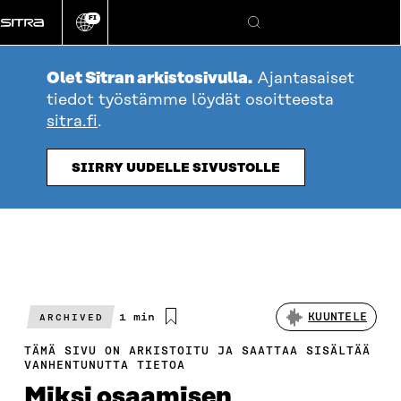
Siirry
FI
suoraan
Vaihda
Hae
sivuston
sisältöön
kieli
Olet Sitran arkistosivulla.
Ajantasaiset
tiedot työstämme löydät osoitteesta
sitra.fi
.
SIIRRY UUDELLE SIVUSTOLLE
Arvioitu
1 min
KUUNTELE
ARCHIVED
lukuaika
TÄMÄ SIVU ON ARKISTOITU JA SAATTAA SISÄLTÄÄ
VANHENTUNUTTA TIETOA
Miksi osaamisen