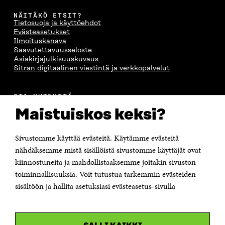
NÄITÄKÖ ETSIT?
Tietosuoja ja käyttöehdot
Evästeasetukset
Ilmoituskanava
Saavutettavuusseloste
Asiakirjajulkisuuskuvaus
Sitran digitaalinen viestintä ja verkkopalvelut
OTA YHTEYTTÄ
Suomen itsenäisyyden juhlarahasto Sitra
Maistuiskos keksi?
Itämerenkatu 11-13, PL 160,
00181 Helsinki
Sivustomme käyttää evästeitä. Käytämme evästeitä
Puhelin +358 294 618 991
Sähköpostiosoite
nähdäksemme mistä sisällöistä sivustomme käyttäjät ovat
etunimi.sukunimi@sitra.fi tai sitra@sitra.fi
kiinnostuneita ja mahdollistaaksemme joitakin sivuston
Saapumisohjeet
toiminnallisuuksia. Voit tutustua tarkemmin evästeiden
sisältöön ja hallita asetuksiasi evästeasetus-sivulla
Y-tunnus 0202132-3
OLEMME NÄISSÄ SOMEISSA