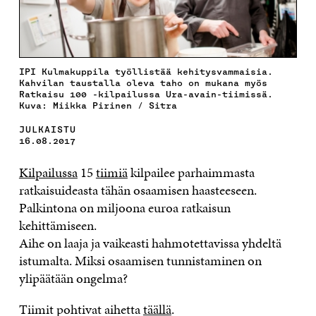
IPI Kulmakuppila työllistää kehitysvammaisia.
Kahvilan taustalla oleva taho on mukana myös
Ratkaisu 100 -kilpailussa Ura-avain-tiimissä.
Kuva: Miikka Pirinen / Sitra
JULKAISTU
16.08.2017
Kilpailussa
15
tiimiä
kilpailee parhaimmasta
ratkaisuideasta tähän osaamisen haasteeseen.
Palkintona on miljoona euroa ratkaisun
kehittämiseen.
Aihe on laaja ja vaikeasti hahmotettavissa yhdeltä
istumalta. Miksi osaamisen tunnistaminen on
ylipäätään ongelma?
Tiimit pohtivat aihetta
täällä
.