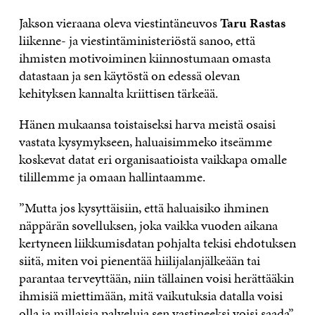
Jakson vieraana oleva viestintäneuvos
Taru Rastas
liikenne- ja viestintäministeriöstä sanoo, että
ihmisten motivoiminen kiinnostumaan omasta
datastaan ja sen käytöstä on edessä olevan
kehityksen kannalta kriittisen tärkeää.
Hänen mukaansa toistaiseksi harva meistä osaisi
vastata kysymykseen, haluaisimmeko itseämme
koskevat datat eri organisaatioista vaikkapa omalle
tilillemme ja omaan hallintaamme.
”Mutta jos kysyttäisiin, että haluaisiko ihminen
näppärän sovelluksen, joka vaikka vuoden aikana
kertyneen liikkumisdatan pohjalta tekisi ehdotuksen
siitä, miten voi pienentää hiilijalanjälkeään tai
parantaa terveyttään, niin tällainen voisi herättääkin
ihmisiä miettimään, mitä vaikutuksia datalla voisi
olla ja millaisia palveluja sen vastineeksi voisi saada”,