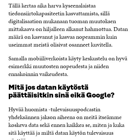
Tällä kertaa aika harva kyseenalaistaa
tiedonsiirtokapasiteetin kasvattamista, sillä
digitalisaation mukanaan tuoman muutoksen
mittakaava on hiljalleen alkanut hahmottua. Datan
määrä on kasvanut ja kasvaa nopeammin kuin
useimmat meistä olisivat osanneet kuvitella.
Samalla mobiiliverkoista käyty keskustelu on hyvä
esimerkki muutosten nopeudesta ja niiden
ennakoinnin vaikeudesta.
Mitä jos datan käytöstä
päättäisitkin sinä eikä Google?
Hyvää huomista -tulevaisuuspodcastin
yhdeksännen jakson aiheena on meitä itseämme
koskeva data sekä ennen kaikkea se, miten ja kuka
sitä käyttää ja miltä datan käytön tulevaisuus