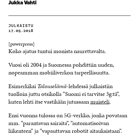
Jukka Vahti
JULKAISTU
17.05.2018
[powerpress]
Koko ajatus tuntui monista naurettavalta.
Vuosi oli 2004 ja Suomessa pohdittiin uuden,
nopeamman mobiiliverkon tarpeellisuutta.
Esimerkiksi
Talouselämä
-lehdessä julkaistiin
tuolloin juttu otsikolla ”Suomi ei tarvitse 3g:tä”,
kuten lehti itse vastikään jutussaan
muisteli
.
Ensi vuonna tulossa on 5G-verkko, jonka povataan
mm. ”parantavan sairaita”, ”automatisoivan
liikenteen” ja ”vapauttavan robotit aitauksistaan”.