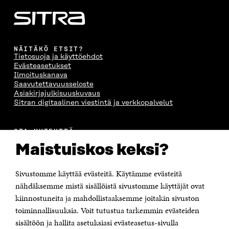
NÄITÄKÖ ETSIT?
Tietosuoja ja käyttöehdot
Evästeasetukset
Ilmoituskanava
Saavutettavuusseloste
Asiakirjajulkisuuskuvaus
Sitran digitaalinen viestintä ja verkkopalvelut
OTA YHTEYTTÄ
Suomen itsenäisyyden juhlarahasto Sitra
Maistuiskos keksi?
Itämerenkatu 11-13, PL 160,
00181 Helsinki
Sivustomme käyttää evästeitä. Käytämme evästeitä
Puhelin +358 294 618 991
Sähköpostiosoite
nähdäksemme mistä sisällöistä sivustomme käyttäjät ovat
etunimi.sukunimi@sitra.fi tai sitra@sitra.fi
kiinnostuneita ja mahdollistaaksemme joitakin sivuston
Saapumisohjeet
toiminnallisuuksia. Voit tutustua tarkemmin evästeiden
sisältöön ja hallita asetuksiasi evästeasetus-sivulla
Y-tunnus 0202132-3