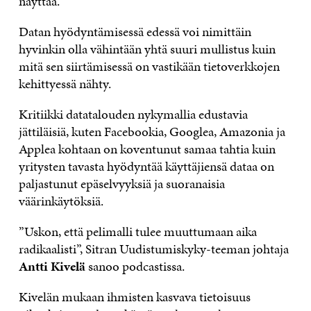
näyttää.
Datan hyödyntämisessä edessä voi nimittäin
hyvinkin olla vähintään yhtä suuri mullistus kuin
mitä sen siirtämisessä on vastikään tietoverkkojen
kehittyessä nähty.
Kritiikki datatalouden nykymallia edustavia
jättiläisiä, kuten Facebookia, Googlea, Amazonia ja
Applea kohtaan on koventunut samaa tahtia kuin
yritysten tavasta hyödyntää käyttäjiensä dataa on
paljastunut epäselvyyksiä ja suoranaisia
väärinkäytöksiä.
”Uskon, että pelimalli tulee muuttumaan aika
radikaalisti”, Sitran Uudistumiskyky-teeman johtaja
Antti Kivelä
sanoo podcastissa.
Kivelän mukaan ihmisten kasvava tietoisuus