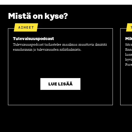
A
A
S
A
Mistä on kyse?
AIHEET
Tulevaisuuspodcast
Mik
Tulevaisuuspodcast tarkastelee maailmaa muuttavia ilmiöitä
Sitr
ennakoinnin ja tulevaisuuden näkökulmista.
Enn
kans
hyvi
Pare
LUE LISÄÄ