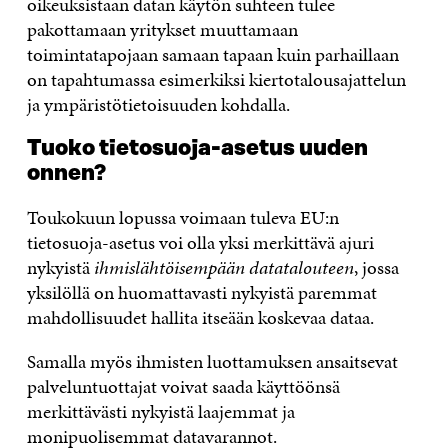
oikeuksistaan datan käytön suhteen tulee
pakottamaan yritykset muuttamaan
toimintatapojaan samaan tapaan kuin parhaillaan
on tapahtumassa esimerkiksi kiertotalousajattelun
ja ympäristötietoisuuden kohdalla.
Tuoko tietosuoja-asetus uuden
onnen?
Toukokuun lopussa voimaan tuleva EU:n
tietosuoja-asetus voi olla yksi merkittävä ajuri
nykyistä
ihmislähtöisempään datatalouteen
, jossa
yksilöllä on huomattavasti nykyistä paremmat
mahdollisuudet hallita itseään koskevaa dataa.
Samalla myös ihmisten luottamuksen ansaitsevat
palveluntuottajat voivat saada käyttöönsä
merkittävästi nykyistä laajemmat ja
monipuolisemmat datavarannot.