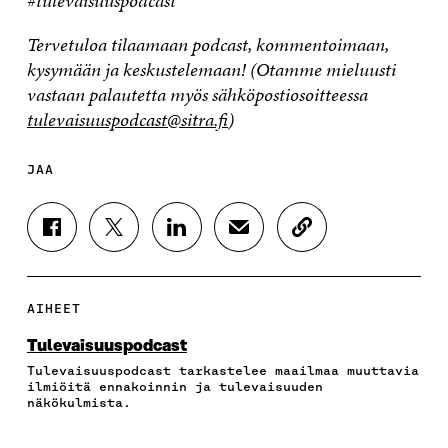
#tulevaisuuspodcast
Tervetuloa tilaamaan podcast, kommentoimaan,
kysymään ja keskustelemaan! (Otamme mieluusti
vastaan palautetta myös sähköpostiosoitteessa
tulevaisuuspodcast@sitra.fi
)
JAA
J
J
J
J
K
A
A
A
A
O
A
A
A
A
P
F
T
L
S
I
A
W
I
Ä
O
AIHEET
C
I
N
H
I
E
T
K
K
A
Tulevaisuuspodcast
B
T
E
Ö
R
Tulevaisuuspodcast tarkastelee maailmaa muuttavia
O
E
D
P
T
ilmiöitä ennakoinnin ja tulevaisuuden
O
R
I
O
I
näkökulmista.
K
I
N
S
K
I
S
I
T
K