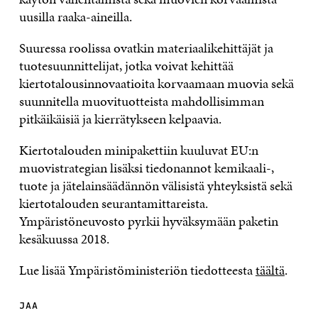
uusilla raaka-aineilla.
Suuressa roolissa ovatkin materiaalikehittäjät ja
tuotesuunnittelijat, jotka voivat kehittää
kiertotalousinnovaatioita korvaamaan muovia sekä
suunnitella muovituotteista mahdollisimman
pitkäikäisiä ja kierrätykseen kelpaavia.
Kiertotalouden minipakettiin kuuluvat EU:n
muovistrategian lisäksi tiedonannot kemikaali-,
tuote ja jätelainsäädännön välisistä yhteyksistä sekä
kiertotalouden seurantamittareista.
Ympäristöneuvosto pyrkii hyväksymään paketin
kesäkuussa 2018.
Lue lisää Ympäristöministeriön tiedotteesta
täältä
.
JAA