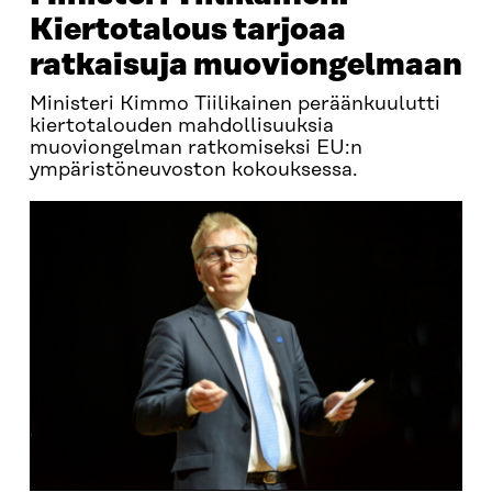
Kiertotalous tarjoaa
ratkaisuja muoviongelmaan
Ministeri Kimmo Tiilikainen peräänkuulutti
kiertotalouden mahdollisuuksia
muoviongelman ratkomiseksi EU:n
ympäristöneuvoston kokouksessa.