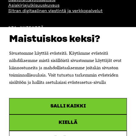
Saavutettavuusseloste
Asiakirjajulkisuuskuvaus
Sitran digitaalinen viestintä ja verkkopalvelut
OTA YHTEYTTÄ
Suomen itsenäisyyden juhlarahasto Sitra
Maistuiskos keksi?
Itämerenkatu 11-13, PL 160,
00181 Helsinki
Sivustomme käyttää evästeitä. Käytämme evästeitä
Puhelin +358 294 618 991
Sähköpostiosoite
nähdäksemme mistä sisällöistä sivustomme käyttäjät ovat
etunimi.sukunimi@sitra.fi tai sitra@sitra.fi
kiinnostuneita ja mahdollistaaksemme joitakin sivuston
toiminnallisuuksia. Voit tutustua tarkemmin evästeiden
Saapumisohjeet
sisältöön ja hallita asetuksiasi evästeasetus-sivulla
Y-tunnus 0202132-3
OLEMME NÄISSÄ SOMEISSA
SALLI KAIKKI
Facebook
Avautuu
uudessa
Linkedin
ikkunassa
KIELLÄ
Avautuu
uudessa
Youtube
ikkunassa