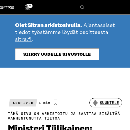
Siirry
FI
suoraan
Vaihda
Hae
sivuston
sisältöön
kieli
Olet Sitran arkistosivulla.
Ajantasaiset
tiedot työstämme löydät osoitteesta
sitra.fi
.
SIIRRY UUDELLE SIVUSTOLLE
Arvioitu
1 min
KUUNTELE
ARCHIVED
lukuaika
TÄMÄ SIVU ON ARKISTOITU JA SAATTAA SISÄLTÄÄ
VANHENTUNUTTA TIETOA
Ministeri Tiilikainen: