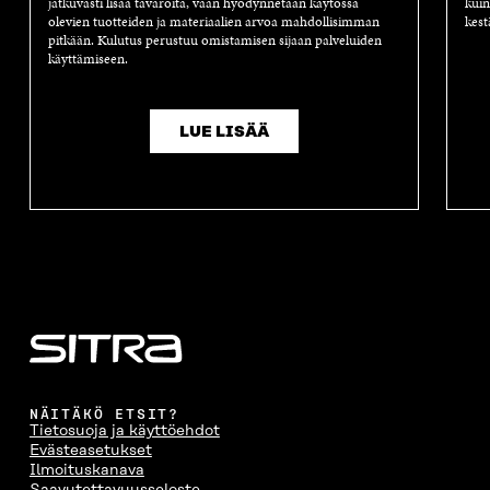
jatkuvasti lisää tavaroita, vaan hyödynnetään käytössä
kuin
olevien tuotteiden ja materiaalien arvoa mahdollisimman
kest
pitkään. Kulutus perustuu omistamisen sijaan palveluiden
käyttämiseen.
LUE LISÄÄ
NÄITÄKÖ ETSIT?
Tietosuoja ja käyttöehdot
Evästeasetukset
Ilmoituskanava