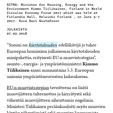
SITRA: Minister for Housing, Energy and the
Environment Kimmo Tiilikainen, Finland in World
Circular Economy Forum 2017 which was held at
Finlandia Hall, Helsinki Finland , on June 5-7
2017. Kuva Sari Gustafsson
JULKAISTU
07.03.2018
”Suomi on
kiertotalouden
kiertotalouden
edelläkävijä ja tukee
Euroopan komission julkaisemaa kiertotalouden
minipakettia, erityisesti EU:n muovistrategiaa”,
asunto-, energia- ja ympäristöministeri
Kimmo
Tiilikainen
sanoi maanantaina 5.3. Euroopan
unionin ympäristöneuvoston kokouksessa.
EU:n muovistrategian
tavoitteena on lisätä
muovijätteen talteenottoa ja kierrätystä sekä
vähentää muovijätteen aiheuttamia ongelmia.
Ministeri Tiilikainen peräänkuulutti myös muovien
käytön vähentämistä sekä muovien korvaamista