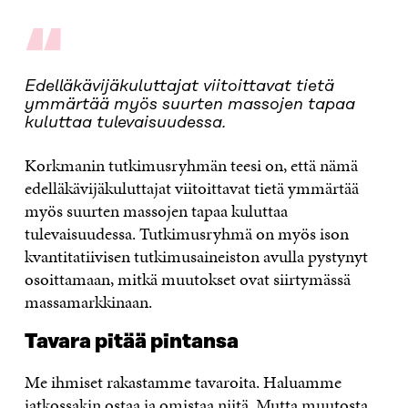
“
Edelläkävijäkuluttajat viitoittavat tietä
ymmärtää myös suurten massojen tapaa
kuluttaa tulevaisuudessa.
Korkmanin tutkimusryhmän teesi on, että nämä
edelläkävijäkuluttajat viitoittavat tietä ymmärtää
myös suurten massojen tapaa kuluttaa
tulevaisuudessa. Tutkimusryhmä on myös ison
kvantitatiivisen tutkimusaineiston avulla pystynyt
osoittamaan, mitkä muutokset ovat siirtymässä
massamarkkinaan.
Tavara pitää pintansa
Me ihmiset rakastamme tavaroita. Haluamme
jatkossakin ostaa ja omistaa niitä. Mutta muutosta