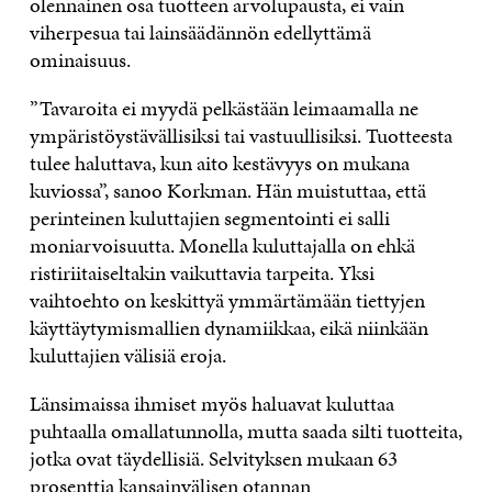
olennainen osa tuotteen arvolupausta, ei vain
viherpesua tai lainsäädännön edellyttämä
ominaisuus.
”Tavaroita ei myydä pelkästään leimaamalla ne
ympäristöystävällisiksi tai vastuullisiksi. Tuotteesta
tulee haluttava, kun aito kestävyys on mukana
kuviossa”, sanoo Korkman. Hän muistuttaa, että
perinteinen kuluttajien segmentointi ei salli
moniarvoisuutta. Monella kuluttajalla on ehkä
ristiriitaiseltakin vaikuttavia tarpeita. Yksi
vaihtoehto on keskittyä ymmärtämään tiettyjen
käyttäytymismallien dynamiikkaa, eikä niinkään
kuluttajien välisiä eroja.
Länsimaissa ihmiset myös haluavat kuluttaa
puhtaalla omallatunnolla, mutta saada silti tuotteita,
jotka ovat täydellisiä. Selvityksen mukaan 63
prosenttia kansainvälisen otannan