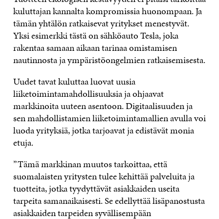
kuluttajan kannalta kompromissia huonompaan. Ja
tämän yhtälön ratkaisevat yritykset menestyvät.
Yksi esimerkki tästä on sähköauto Tesla, joka
rakentaa samaan aikaan tarinaa omistamisen
nautinnosta ja ympäristöongelmien ratkaisemisesta.
Uudet tavat kuluttaa luovat uusia
liiketoimintamahdollisuuksia ja ohjaavat
markkinoita uuteen asentoon. Digitaalisuuden ja
sen mahdollistamien liiketoimintamallien avulla voi
luoda yrityksiä, jotka tarjoavat ja edistävät monia
etuja.
”Tämä markkinan muutos tarkoittaa, että
suomalaisten yritysten tulee kehittää palveluita ja
tuotteita, jotka tyydyttävät asiakkaiden useita
tarpeita samanaikaisesti. Se edellyttää lisäpanostusta
asiakkaiden tarpeiden syvällisempään