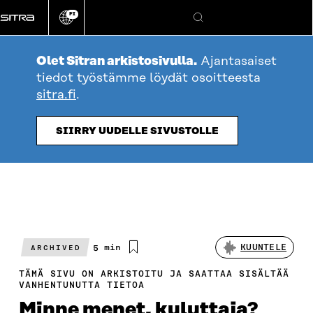
Siirry
FI
suoraan
Vaihda
Hae
sivuston
sisältöön
kieli
Olet Sitran arkistosivulla.
Ajantasaiset
tiedot työstämme löydät osoitteesta
sitra.fi
.
SIIRRY UUDELLE SIVUSTOLLE
Arvioitu
5 min
KUUNTELE
ARCHIVED
lukuaika
TÄMÄ SIVU ON ARKISTOITU JA SAATTAA SISÄLTÄÄ
VANHENTUNUTTA TIETOA
Minne menet, kuluttaja?