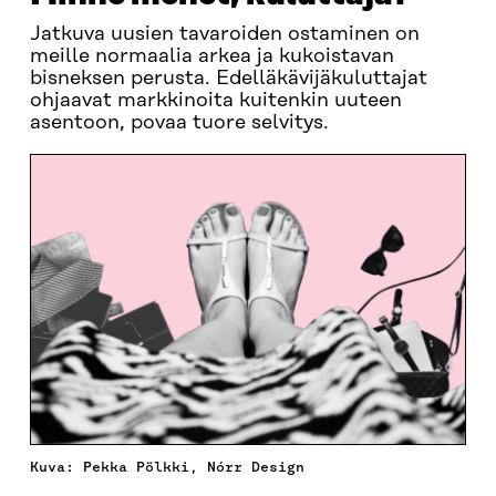
Jatkuva uusien tavaroiden ostaminen on
meille normaalia arkea ja kukoistavan
bisneksen perusta. Edelläkävijäkuluttajat
ohjaavat markkinoita kuitenkin uuteen
asentoon, povaa tuore selvitys.
Kuva: Pekka Pölkki, Nórr Design