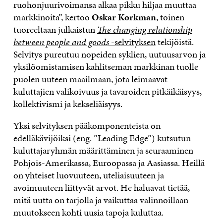
ruohonjuurivoimansa alkaa pikku hiljaa muuttaa
markkinoita”, kertoo
Oskar Korkman
, toinen
tuoreeltaan julkaistun
The changing relationship
between people and goods
-selvityksen
tekijöistä.
Selvitys pureutuu nopeiden syklien, uutuusarvon ja
yksilöomistamisen kahlitseman markkinan tuolle
puolen uuteen maailmaan, jota leimaavat
kuluttajien valikoivuus ja tavaroiden pitkäikäisyys,
kollektivismi ja kekseliäisyys.
Yksi selvityksen pääkomponenteista on
edelläkävijöiksi (eng. ”Leading Edge”) kutsutun
kuluttajaryhmän määrittäminen ja seuraaminen
Pohjois-Amerikassa, Euroopassa ja Aasiassa. Heillä
on yhteiset luovuuteen, uteliaisuuteen ja
avoimuuteen liittyvät arvot. He haluavat tietää,
mitä uutta on tarjolla ja vaikuttaa valinnoillaan
muutokseen kohti uusia tapoja kuluttaa.