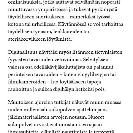
ominaisuuksia, jotka auttavat selviämään nopeasti
muuttuvassa ympäristössä ja tukevat pyrkimystä
täydelliseen suoritukseen
–
esimerkiksi työssä,
kotona tai urheillessa. Käytännössä se voi tarkoittaa
täydellisen työasun, lenkkareiden tai
ateriakorvikkeen löytämistä.
Digitaalisuus näyttäisi myös lisänneen tietynlaisten
fyysisten tavaroiden vetovoimaa. Selvityksen
valossa osa edelläkävijäkuluttajista on palannut
perinteisen tavaroiden
–
kuten vinyylilevyjen tai
filmikameroiden
–
luo löytääkseen tapoja
rauhoittua ja sulkea digihälyn hetkeksi pois.
Muutoksen ajureina tutkijat näkevät muun muassa
uuden milleniaali-sukupolven ajattelun ja ns.
jälkimateriaalisten arvojen nousun. Nuoret
sukupolvet arvostavat omistamisen sijaan
ihmissuhteita, elämästä nauttimista ja terveyttä.