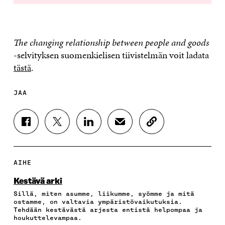
The changing relationship between people and goods
-selvityksen suomenkielisen tiivistelmän voit ladata
tästä
.
JAA
J
J
J
J
K
A
A
A
A
O
A
A
A
A
P
F
T
L
S
I
A
W
I
Ä
O
AIHE
C
I
N
H
I
E
T
K
K
A
Kestävä arki
B
T
E
Ö
R
Sillä, miten asumme, liikumme, syömme ja mitä
O
E
D
P
T
ostamme, on valtavia ympäristövaikutuksia.
O
R
I
O
I
Tehdään kestävästä arjesta entistä helpompaa ja
K
I
N
S
K
houkuttelevampaa.
I
S
I
T
K