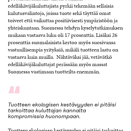
edelläkävijäkuluttajista pyrkii tekemään sellaisia
kulutusvalintoja, joissa tuote sekä täyttää omat
toiveet että vaikuttaa positiivisesti ympäristöön ja
yhteiskuntaan. Suomessa tehdyn kyselytutkimuksen
mukaan vastaava luku oli 17 prosenttia. Lisäksi 26
prosenttia suomalaisista kertoo myös suosivansa
vastuullisempia yrityksiä, mikäli tuotteen laatu on
vastaava kuin muilla. Nähtäväksi jää, vetävätkö
edelläkävijäkuluttajat perässään myös massat
Suomessa vaatimaan tuotteilta enemmän.
“
Tuotteen ekologisen kestävyyden ei pitäisi
tarkoittaa kuluttajan kannalta
kompromissia huonompaan.
Tuotteen ekologisen kestävyyden ei pitäisi tarkoittaa