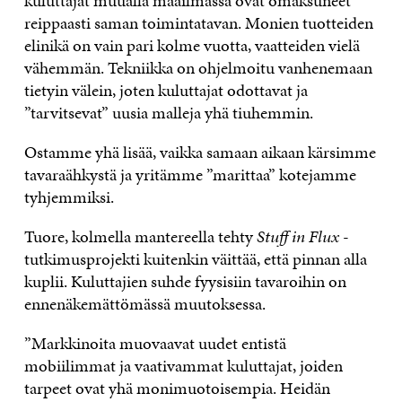
kuluttajat muualla maailmassa ovat omaksuneet
reippaasti saman toimintatavan. Monien tuotteiden
elinikä on vain pari kolme vuotta, vaatteiden vielä
vähemmän. Tekniikka on ohjelmoitu vanhenemaan
tietyin välein, joten kuluttajat odottavat ja
”tarvitsevat” uusia malleja yhä tiuhemmin.
Ostamme yhä lisää, vaikka samaan aikaan kärsimme
tavaraähkystä ja yritämme ”marittaa” kotejamme
tyhjemmiksi.
Tuore, kolmella mantereella tehty
Stuff in Flux
-
tutkimusprojekti kuitenkin väittää, että pinnan alla
kuplii. Kuluttajien suhde fyysisiin tavaroihin on
ennenäkemättömässä muutoksessa.
”Markkinoita muovaavat uudet entistä
mobiilimmat ja vaativammat kuluttajat, joiden
tarpeet ovat yhä monimuotoisempia. Heidän