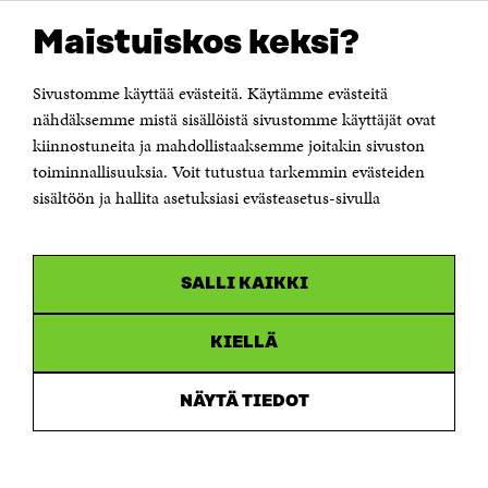
OTA YHTEYTTÄ
Suomen itsenäisyyden juhlarahasto Sitra
Maistuiskos keksi?
Itämerenkatu 11-13, PL 160,
00181 Helsinki
Sivustomme käyttää evästeitä. Käytämme evästeitä
Puhelin +358 294 618 991
Sähköpostiosoite
nähdäksemme mistä sisällöistä sivustomme käyttäjät ovat
etunimi.sukunimi@sitra.fi tai sitra@sitra.fi
kiinnostuneita ja mahdollistaaksemme joitakin sivuston
Saapumisohjeet
toiminnallisuuksia. Voit tutustua tarkemmin evästeiden
sisältöön ja hallita asetuksiasi evästeasetus-sivulla
Y-tunnus 0202132-3
OLEMME NÄISSÄ SOMEISSA
SALLI KAIKKI
Facebook
Avautuu
uudessa
Linkedin
ikkunassa
KIELLÄ
Avautuu
uudessa
Youtube
ikkunassa
Avautuu
NÄYTÄ TIEDOT
uudessa
Instagram
ikkunassa
Avautuu
uudessa
ikkunassa