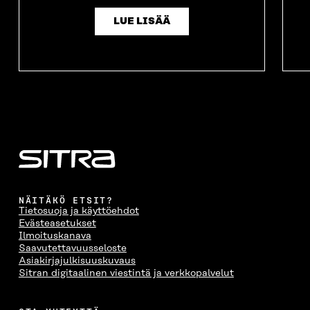
LUE LISÄÄ
NÄITÄKÖ ETSIT?
Tietosuoja ja käyttöehdot
Evästeasetukset
Ilmoituskanava
Saavutettavuusseloste
Asiakirjajulkisuuskuvaus
Sitran digitaalinen viestintä ja verkkopalvelut