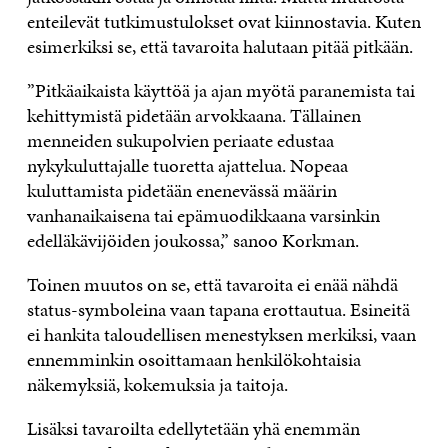
enteilevät tutkimustulokset ovat kiinnostavia. Kuten
esimerkiksi se, että tavaroita halutaan pitää pitkään.
”Pitkäaikaista käyttöä ja ajan myötä paranemista tai
kehittymistä pidetään arvokkaana. Tällainen
menneiden sukupolvien periaate edustaa
nykykuluttajalle tuoretta ajattelua. Nopeaa
kuluttamista pidetään enenevässä määrin
vanhanaikaisena tai epämuodikkaana varsinkin
edelläkävijöiden joukossa,” sanoo Korkman.
Toinen muutos on se, että tavaroita ei enää nähdä
status-symboleina vaan tapana erottautua. Esineitä
ei hankita taloudellisen menestyksen merkiksi, vaan
ennemminkin osoittamaan henkilökohtaisia
näkemyksiä, kokemuksia ja taitoja.
Lisäksi tavaroilta edellytetään yhä enemmän