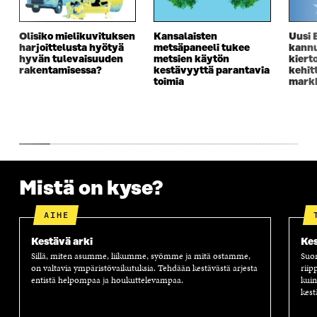
S
A
S
S
A
A
S
A
Olisiko mielikuvituksen
Kansalaisten
Uusi 
harjoittelusta hyötyä
metsäpaneeli tukee
kannu
hyvän tulevaisuuden
metsien käytön
kiert
rakentamisessa?
kestävyyttä parantavia
kehit
toimia
markk
Mistä on kyse?
AIHE
Kestävä arki
Kes
Sillä, miten asumme, liikumme, syömme ja mitä ostamme,
Suom
on valtavia ympäristövaikutuksia. Tehdään kestävästä arjesta
riip
entistä helpompaa ja houkuttelevampaa.
kuin
kest