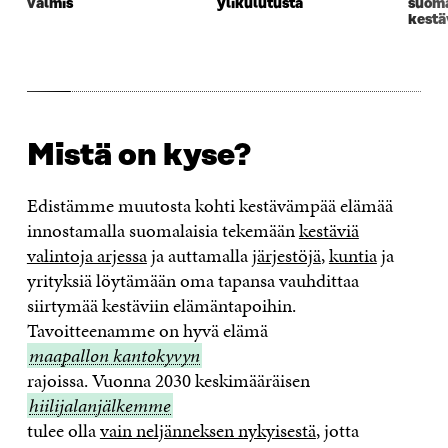
valmis
ylikulutusta
suoma
kest
Mistä on kyse?
Edistämme muutosta kohti kestävämpää elämää
innostamalla suomalaisia tekemään
kestäviä
valintoja arjessa
ja auttamalla
järjestöjä
,
kuntia
ja
yrityksiä löytämään oma tapansa vauhdittaa
siirtymää kestäviin elämäntapoihin.
Tavoitteenamme on hyvä elämä
maapallon
maapallon kantokyvyn
kantokyvyn
rajoissa. Vuonna 2030 keskimääräisen
hiilijalanjälkemm
hiilijalanjälkemme
tulee olla
vain neljänneksen nykyisestä
, jotta