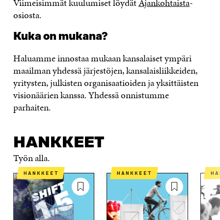
Viimeisimmät kuulumiset löydät
Ajankohtaista
-
osiosta.
Kuka on mukana?
Haluamme innostaa mukaan kansalaiset ympäri
maailman yhdessä järjestöjen, kansalaisliikkeiden,
yritysten, julkisten organisaatioiden ja yksittäisten
visionäärien kanssa. Yhdessä onnistumme
parhaiten.
HANKKEET
Työn alla.
HANKKEET
HANKKEET
H