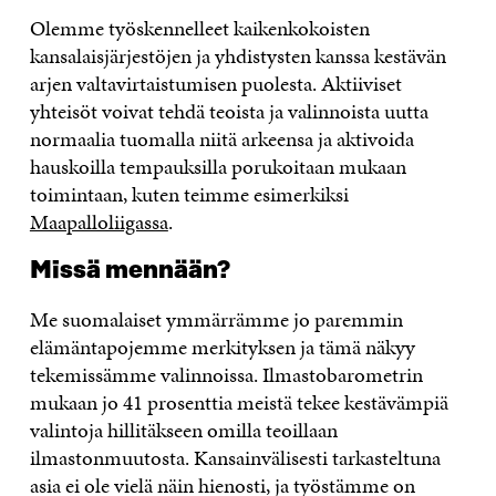
Olemme työskennelleet kaikenkokoisten
kansalaisjärjestöjen ja yhdistysten kanssa kestävän
arjen valtavirtaistumisen puolesta. Aktiiviset
yhteisöt voivat tehdä teoista ja valinnoista uutta
normaalia tuomalla niitä arkeensa ja aktivoida
hauskoilla tempauksilla porukoitaan mukaan
toimintaan, kuten teimme esimerkiksi
Maapalloliigassa
.
Missä mennään?
Me suomalaiset ymmärrämme jo paremmin
elämäntapojemme merkityksen ja tämä näkyy
tekemissämme valinnoissa. Ilmastobarometrin
mukaan jo 41 prosenttia meistä tekee kestävämpiä
valintoja hillitäkseen omilla teoillaan
ilmastonmuutosta. Kansainvälisesti tarkasteltuna
asia ei ole vielä näin hienosti, ja työstämme on