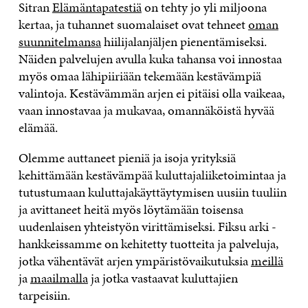
Sitran
Elämäntapatestiä
on tehty jo yli miljoona
kertaa, ja tuhannet suomalaiset ovat tehneet
oman
suunnitelmansa
hiilijalanjäljen pienentämiseksi.
Näiden palvelujen avulla kuka tahansa voi innostaa
myös omaa lähipiiriään tekemään kestävämpiä
valintoja. Kestävämmän arjen ei pitäisi olla vaikeaa,
vaan innostavaa ja mukavaa, omannäköistä hyvää
elämää.
Olemme auttaneet pieniä ja isoja yrityksiä
kehittämään kestävämpää kuluttajaliiketoimintaa ja
tutustumaan kuluttajakäyttäytymisen uusiin tuuliin
ja avittaneet heitä myös löytämään toisensa
uudenlaisen yhteistyön virittämiseksi. Fiksu arki -
hankkeissamme on kehitetty tuotteita ja palveluja,
jotka vähentävät arjen ympäristövaikutuksia
meillä
ja
maailmalla
ja jotka vastaavat kuluttajien
tarpeisiin.