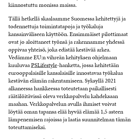
kiinnostuttu monissa maissa.
Tällä hetkellä skaalaamme Suomessa kehitettyjä ja
todennettuja toimintatapoja ja työkaluja
kansainväliseen käyttöön. Ensimmäiset pilottimaat
ovat jo aloittaneet työnsä ja rakennamme yhdessä
oppivaa yhteisö, joka edistää kestävää arkea.
Vedämme EU:n vihreän kehityksen ohjelmaan
kuuluvaa
PSLifestyle
-hanketta, jossa kehitetään
eurooppalaisille kansalaisille innostavaa työkalua
kestävän elämän rakentamiseen. Syksyllä 2021
alkaneessa hankkeessa toteutetaan paikallisesti
räätälöitävissä oleva verkkopalvelu kahdeksaan
maahan. Verkkopalvelun avulla ihmiset voivat
löytää oman tapansa elää hyvää elämää 1,5 asteen
lämpenemisen rajoissa ja laatia suunnitelman tämän
toteuttamiseksi.