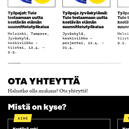
Työpajat: Tule
Työpaja Jyväskylässä:
Työpa
testaamaan uutta
Tule testaamaan uutta
Tule 
kestävän elämän
kestävän elämän
kestä
suunnittelutyökalua
suunnittelutyökalua
suunn
Helsinki, Tampere,
Jyväskylä,
Helsinki, tiistai –
Jyväskylä,
keskiviikko –
tiist
keskiviikko –
perjantai, 12.4. –
9.5.
tiistai, 12.4. –
21.4.
9.5.
OTA YHTEYTTÄ
Haluatko olla mukana? Ota yhteyttä!
Mistä on kyse?
AIHE