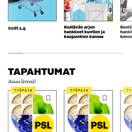
Kestävän arjen
Kestä
Shift 1.5
hankkeet kuntien ja
hankk
kaupunkien kanssa
kanss
TAPAHTUMAT
Asiaa livenä!
TYÖPAJA
TYÖPAJA
T