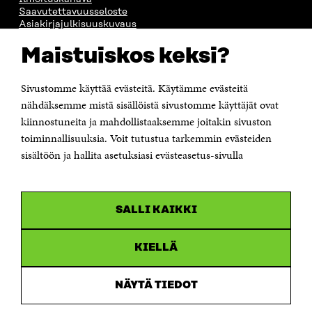
Saavutettavuusseloste
Asiakirjajulkisuuskuvaus
Sitran digitaalinen viestintä ja verkkopalvelut
Maistuiskos keksi?
OTA YHTEYTTÄ
Sivustomme käyttää evästeitä. Käytämme evästeitä
Suomen itsenäisyyden juhlarahasto Sitra
Itämerenkatu 11-13, PL 160,
nähdäksemme mistä sisällöistä sivustomme käyttäjät ovat
00181 Helsinki
kiinnostuneita ja mahdollistaaksemme joitakin sivuston
Puhelin +358 294 618 991
toiminnallisuuksia. Voit tutustua tarkemmin evästeiden
Sähköpostiosoite
sisältöön ja hallita asetuksiasi evästeasetus-sivulla
etunimi.sukunimi@sitra.fi tai sitra@sitra.fi
Saapumisohjeet
Y-tunnus 0202132-3
SALLI KAIKKI
OLEMME NÄISSÄ SOMEISSA
KIELLÄ
Facebook
Avautuu
uudessa
NÄYTÄ TIEDOT
Linkedin
ikkunassa
Avautuu
uudessa