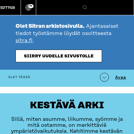
Siirry
FI
suoraan
Vaihda
Hae
sivuston
sisältöön
kieli
Olet Sitran arkistosivulla.
Ajantasaiset
tiedot työstämme löydät osoitteesta
sitra.fi
.
SIIRRY UUDELLE SIVUSTOLLE
table_of_contents
Avaa
OLET TÄSSÄ
KESTÄVÄ ARKI
Sillä, miten asumme, liikumme, syömme ja
mitä ostamme, on merkittäviä
ympäristövaikutuksia. Kehitimme kestävän