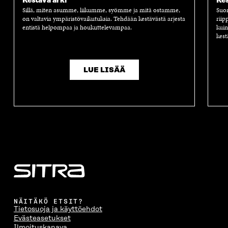
Kestävä arki
Kes
Sillä, miten asumme, liikumme, syömme ja mitä ostamme,
Suom
on valtavia ympäristövaikutuksia. Tehdään kestävästä arjesta
riip
entistä helpompaa ja houkuttelevampaa.
kuin
kest
LUE LISÄÄ
NÄITÄKÖ ETSIT?
Tietosuoja ja käyttöehdot
Evästeasetukset
Ilmoituskanava