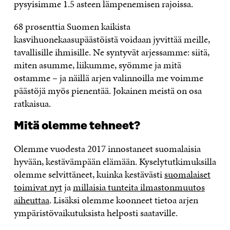
pysyisimme 1.5 asteen lämpenemisen rajoissa.
68 prosenttia Suomen kaikista
kasvihuonekaasupäästöistä voidaan jyvittää meille,
tavallisille ihmisille. Ne syntyvät arjessamme: siitä,
miten asumme, liikumme, syömme ja mitä
ostamme – ja näillä arjen valinnoilla me voimme
päästöjä myös pienentää. Jokainen meistä on osa
ratkaisua.
Mitä olemme tehneet?
Olemme vuodesta 2017 innostaneet suomalaisia
hyvään, kestävämpään elämään. Kyselytutkimuksilla
olemme selvittäneet, kuinka kestävästi
suomalaiset
toimivat nyt
ja
millaisia tunteita ilmastonmuutos
aiheuttaa
. Lisäksi olemme koonneet tietoa arjen
ympäristövaikutuksista helposti saataville.