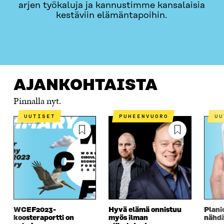
arjen työkaluja ja kannustimme kansalaisia
kestäviin elämäntapoihin.
AJANKOHTAISTA
MISTÄ ON KYSE?
HANKKEET
AJANKOHTAISTA
Pinnalla nyt.
UUTISET
PUHEENVUORO
U
WCEF2023-
Hyvä elämä onnistuu
Plani
koosteraportti on
myös ilman
nähd