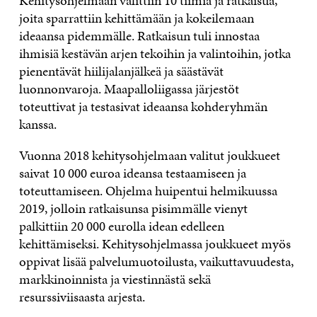
Kehitysohjelmaan valittiin 10 tiimiä ja ratkaisua,
joita sparrattiin kehittämään ja kokeilemaan
ideaansa pidemmälle. Ratkaisun tuli innostaa
ihmisiä kestävän arjen tekoihin ja valintoihin, jotka
pienentävät hiilijalanjälkeä ja säästävät
luonnonvaroja. Maapalloliigassa järjestöt
toteuttivat ja testasivat ideaansa kohderyhmän
kanssa.
Vuonna 2018 kehitysohjelmaan valitut joukkueet
saivat 10 000 euroa ideansa testaamiseen ja
toteuttamiseen. Ohjelma huipentui helmikuussa
2019, jolloin ratkaisunsa pisimmälle vienyt
palkittiin 20 000 eurolla idean edelleen
kehittämiseksi. Kehitysohjelmassa joukkueet myös
oppivat lisää palvelumuotoilusta, vaikuttavuudesta,
markkinoinnista ja viestinnästä sekä
resurssiviisaasta arjesta.