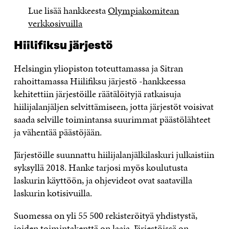
Lue lisää hankkeesta
Olympiakomitean
verkkosivuilla
Hiilifiksu järjestö
Helsingin yliopiston toteuttamassa ja Sitran
rahoittamassa Hiilifiksu järjestö -hankkeessa
kehitettiin järjestöille räätälöityjä ratkaisuja
hiilijalanjäljen selvittämiseen, jotta järjestöt voisivat
saada selville toimintansa suurimmat päästölähteet
ja vähentää päästöjään.
Järjestöille suunnattu hiilijalanjälkilaskuri julkaistiin
syksyllä 2018. Hanke tarjosi myös koulutusta
laskurin käyttöön, ja ohjevideot ovat saatavilla
laskurin kotisivuilla.
Suomessa on yli 55 500 rekisteröityä yhdistystä,
joiden toimintakenttä on laaja. Järjestöissä on