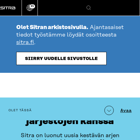
Siirry
FI
suoraan
Vaihda
Hae
sivuston
sisältöön
kieli
Olet Sitran arkistosivulla.
Ajantasaiset
tiedot työstämme löydät osoitteesta
sitra.fi
.
SIIRRY UUDELLE SIVUSTOLLE
Kestävän arjen hankkeet
table_of_contents
Avaa
OLET TÄSSÄ
järjestöjen kanssa
Sitra on luonut uusia kestävän arjen