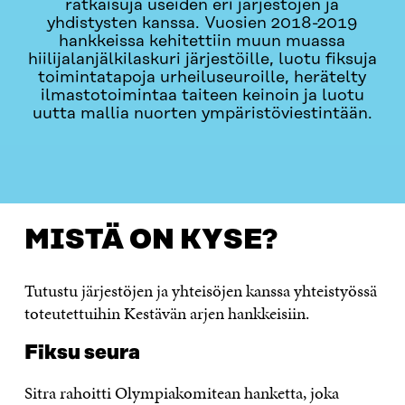
ratkaisuja useiden eri järjestöjen ja
yhdistysten kanssa. Vuosien 2018-2019
hankkeissa kehitettiin muun muassa
hiilijalanjälkilaskuri järjestöille, luotu fiksuja
toimintatapoja urheiluseuroille, herätelty
ilmastotoimintaa taiteen keinoin ja luotu
uutta mallia nuorten ympäristöviestintään.
MISTÄ ON KYSE?
AJANKOHTAISTA
OTA YHTEYTT
MISTÄ ON KYSE?
Tutustu järjestöjen ja yhteisöjen kanssa yhteistyössä
toteutettuihin Kestävän arjen hankkeisiin.
Fiksu seura
Sitra rahoitti Olympiakomitean hanketta, joka