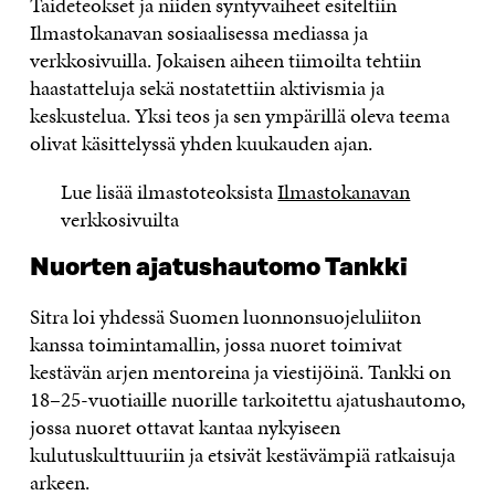
Taideteokset ja niiden syntyvaiheet esiteltiin
Ilmastokanavan sosiaalisessa mediassa ja
verkkosivuilla. Jokaisen aiheen tiimoilta tehtiin
haastatteluja sekä nostatettiin aktivismia ja
keskustelua. Yksi teos ja sen ympärillä oleva teema
olivat käsittelyssä yhden kuukauden ajan.
Lue lisää ilmastoteoksista
Ilmastokanavan
verkkosivuilta
Nuorten ajatushautomo Tankki
Sitra loi yhdessä Suomen luonnonsuojeluliiton
kanssa toimintamallin, jossa nuoret toimivat
kestävän arjen mentoreina ja viestijöinä. Tankki on
18–25-vuotiaille nuorille tarkoitettu ajatushautomo,
jossa nuoret ottavat kantaa nykyiseen
kulutuskulttuuriin ja etsivät kestävämpiä ratkaisuja
arkeen.