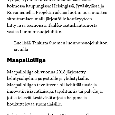
kolmessa kaupungissa: Helsingissä, Jyväskylässä ja
Rovaniemellä. Projektin aikana luotiin uusi nuorten
sitouttamisen malli järjestöille kestävyyteen
liittyvissä teemoissa. Tankki-ajatushautomosta
vastaa Luonnonsuojeluliitto.
Lue lisää Tankista
Suomen luonnonsuojeluliiton
sivuilla
Maapalloliiga
Maapalloliiga oli vuonna 2018 järjestetty
kehitysohjelma järjestöille ja yhdistyksille.
Maapalloliigan tavoitteena oli kehittää uusia ja
innovatiivisia ratkaisuja, tapahtumia tai palveluja,
jotka tekevät kestävästä arjesta helppoa ja
houkuttelevaa suomalaisille.