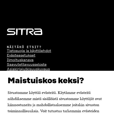
NÄITÄKÖ ETSIT?
Tietosuoja ja käyttöehdot
Evästeasetukset
Ilmoituskanava
Saavutettavuusseloste
Asiakirjajulkisuuskuvaus
Sitran digitaalinen viestintä ja verkkopalvelut
Maistuiskos keksi?
OTA YHTEYTTÄ
Sivustomme käyttää evästeitä. Käytämme evästeitä
Suomen itsenäisyyden juhlarahasto Sitra
Itämerenkatu 11-13, PL 160,
nähdäksemme mistä sisällöistä sivustomme käyttäjät ovat
00181 Helsinki
kiinnostuneita ja mahdollistaaksemme joitakin sivuston
Puhelin +358 294 618 991
toiminnallisuuksia. Voit tutustua tarkemmin evästeiden
Sähköpostiosoite