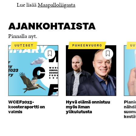
Lue lisää
Maapalloliigasta
AJANKOHTAISTA
Pinnalla nyt.
UUTISET
PUHEENVUORO
U
WCEF2023-
Hyvä elämä onnistuu
Plani
koosteraportti on
myös ilman
nähd
valmis
ylikulutusta
suoma
kest