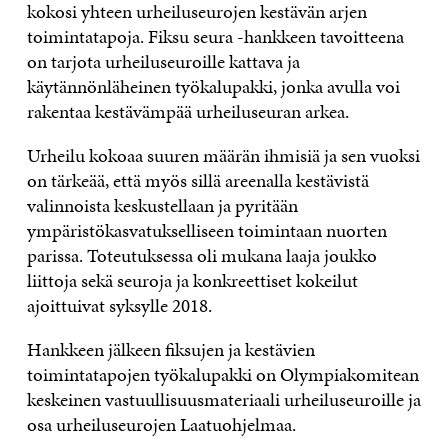
kokosi yhteen urheiluseurojen kestävän arjen
toimintatapoja. Fiksu seura -hankkeen tavoitteena
on tarjota urheiluseuroille kattava ja
käytännönläheinen työkalupakki, jonka avulla voi
rakentaa kestävämpää urheiluseuran arkea.
Urheilu kokoaa suuren määrän ihmisiä ja sen vuoksi
on tärkeää, että myös sillä areenalla kestävistä
valinnoista keskustellaan ja pyritään
ympäristökasvatukselliseen toimintaan nuorten
parissa. Toteutuksessa oli mukana laaja joukko
liittoja sekä seuroja ja konkreettiset kokeilut
ajoittuivat syksylle 2018.
Hankkeen jälkeen fiksujen ja kestävien
toimintatapojen työkalupakki on Olympiakomitean
keskeinen vastuullisuusmateriaali urheiluseuroille ja
osa urheiluseurojen Laatuohjelmaa.