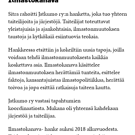
Ilmastokanava
Sitra rahoitti Jatkumo ry:n hanketta, joka tuo yhteen
taiteilijoita ja järjestöjä. Taiteilijat toteuttavat
yleistajuisia ja ajankohtaisia, ilmastonmuutoksen
taustoja ja kytköksiä esiintuovia teoksia.
Hankkeessa etsittiin ja kokeiltiin uusia tapoja, joilla
voidaan tehdä ilmastonmuutoksesta kaikkia
koskettava asia. Ilmastokanava käsittelee
ilmastonmuutoksen herättämiä tunteita, esittelee
faktoja, kansantajuistaa ilmastopolitiikkaa, herättää
toivoa ja jopa esittää ratkaisuja taiteen kautta.
Jatkumo ry vastasi tapahtumien
koordinaatiosta. Mukana oli yhteensä kahdeksan
järjestöä ja taiteilijaa.
Ilmastokanava- hanke aukesi 2018 alkuvuodesta.