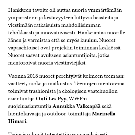
Hankkeen tavoite oli auttaa nuoria ymmärtämään
ympäristöön ja kestävyyteen liittyviä haasteita ja
viestimään ratkaisuista mahdollisimman
tehokkaasti ja innovatiivisesti. Hanke antaa nuorille
äänen ja varmistaa että se myös kuuluu. Nuoret
vapaaehtoiset ovat projektin toiminnan keskiössä.
Nuoret saavat avukseen asiantuntijoita, jotka
mentoroivat nuoria viestinviejiksi.
Vuonna 2018 nuoret perehtyivät kolmeen teemaan:
vaatteet, ruoka ja matkustus. Teemojen mentoreina
toimivat trashionista ja ekologisen vaatehuollon
asiantuntija
Outi Les Pyy
, WWF:n
suojeluasiantuntija
Annukka Valkeapää
sekä
luontokuvaaja ja outdoor-toimittaja
Marinella
Himari
.
Työpajaryhmät toteutettiin samanaikaisesti