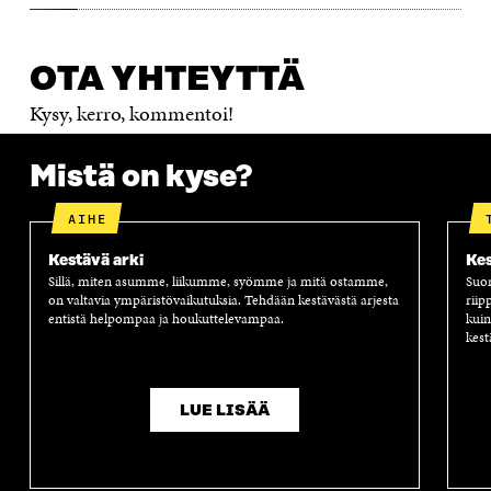
OTA YHTEYTTÄ
Kysy, kerro, kommentoi!
Mistä on kyse?
AIHE
Kestävä arki
Kes
Sillä, miten asumme, liikumme, syömme ja mitä ostamme,
Suom
on valtavia ympäristövaikutuksia. Tehdään kestävästä arjesta
riip
entistä helpompaa ja houkuttelevampaa.
kuin
kest
LUE LISÄÄ