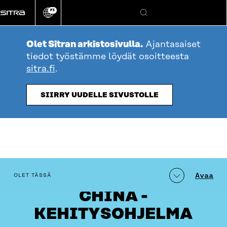
Siirry
FI
suoraan
Vaihda
Hae
sivuston
sisältöön
kieli
Olet Sitran arkistosivulla.
Ajantasaiset
tiedot työstämme löydät osoitteesta
sitra.fi
.
SIIRRY UUDELLE SIVUSTOLLE
table_of_contents
FIKSU ARKI GOES
Avaa
OLET TÄSSÄ
CHINA -
KEHITYSOHJELMA