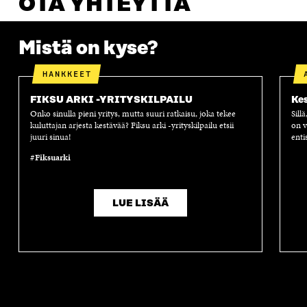
OTA YHTEYTTÄ
Mistä on kyse?
HANKKEET
FIKSU ARKI -YRITYSKILPAILU
Kes
Onko sinulla pieni yritys, mutta suuri ratkaisu, joka tekee
Sill
kuluttajan arjesta kestävää? Fiksu arki -yrityskilpailu etsii
on v
juuri sinua!
enti
#Fiksuarki
LUE LISÄÄ