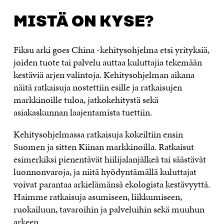
MISTÄ ON KYSE?
Fiksu arki goes China -kehitysohjelma etsi yrityksiä,
joiden tuote tai palvelu auttaa kuluttajia tekemään
kestäviä arjen valintoja. Kehitysohjelman aikana
näitä ratkaisuja nostettiin esille ja ratkaisujen
markkinoille tuloa, jatkokehitystä sekä
asiakaskunnan laajentamista tuettiin.
Kehitysohjelmassa ratkaisuja kokeiltiin ensin
Suomen ja sitten Kiinan markkinoilla. Ratkaisut
esimerkiksi pienentävät hiilijalanjälkeä tai säästävät
luonnonvaroja, ja niitä hyödyntämällä kuluttajat
voivat parantaa arkielämänsä ekologista kestävyyttä.
Haimme ratkaisuja asumiseen, liikkumiseen,
ruokailuun, tavaroihin ja palveluihin sekä muuhun
arkeen.