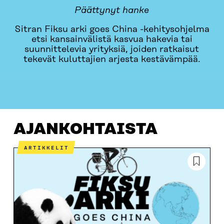
Päättynyt hanke
Sitran Fiksu arki goes China -kehitysohjelma
etsi kansainvälistä kasvua hakevia tai
suunnittelevia yrityksiä, joiden ratkaisut
tekevät kuluttajien arjesta kestävämpää.
AJANKOHTAISTA
YRITYKSET
MISTÄ ON KYSE?
AJANKOHTAISTA
ARTIKKELIT