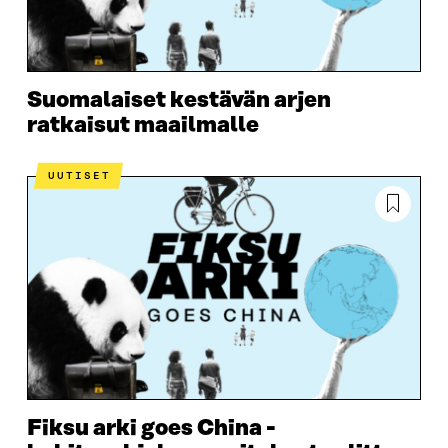
Suomalaiset kestävän arjen
ratkaisut maailmalle
UUTISET
Fiksu arki goes China -