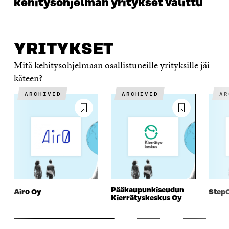
kehitysohjelman yritykset valittu
YRITYKSET
Mitä kehitysohjelmaan osallistuneille yrityksille jäi
käteen?
ARCHIVED
ARCHIVED
A
Pääkaupunkiseudun
Air0 Oy
StepO
Kierrätyskeskus Oy