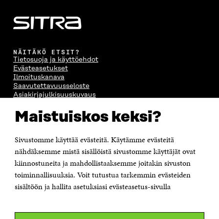
NÄITÄKÖ ETSIT?
Tietosuoja ja käyttöehdot
Evästeasetukset
Ilmoituskanava
Saavutettavuusseloste
Asiakirjajulkisuuskuvaus
Sitran digitaalinen viestintä ja verkkopalvelut
Maistuiskos keksi?
OTA YHTEYTTÄ
Sivustomme käyttää evästeitä. Käytämme evästeitä
Suomen itsenäisyyden juhlarahasto Sitra
Itämerenkatu 11-13, PL 160,
nähdäksemme mistä sisällöistä sivustomme käyttäjät ovat
00181 Helsinki
kiinnostuneita ja mahdollistaaksemme joitakin sivuston
Puhelin +358 294 618 991
toiminnallisuuksia. Voit tutustua tarkemmin evästeiden
Sähköpostiosoite
sisältöön ja hallita asetuksiasi evästeasetus-sivulla
etunimi.sukunimi@sitra.fi tai sitra@sitra.fi
Saapumisohjeet