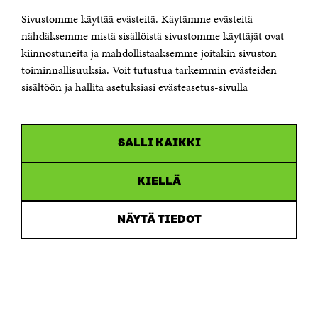
Sivustomme käyttää evästeitä. Käytämme evästeitä
Puhelin +358 294 618 991
Sähköpostiosoite
nähdäksemme mistä sisällöistä sivustomme käyttäjät ovat
etunimi.sukunimi@sitra.fi tai sitra@sitra.fi
kiinnostuneita ja mahdollistaaksemme joitakin sivuston
toiminnallisuuksia. Voit tutustua tarkemmin evästeiden
Saapumisohjeet
sisältöön ja hallita asetuksiasi evästeasetus-sivulla
Y-tunnus 0202132-3
OLEMME NÄISSÄ SOMEISSA
SALLI KAIKKI
Facebook
Avautuu
uudessa
Linkedin
ikkunassa
KIELLÄ
Avautuu
uudessa
Youtube
ikkunassa
Avautuu
NÄYTÄ TIEDOT
uudessa
Instagram
ikkunassa
Avautuu
uudessa
ikkunassa