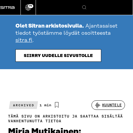
Siirry
FI
suoraan
Vaihda
Hae
sivuston
sisältöön
kieli
Olet Sitran arkistosivulla.
Ajantasaiset
tiedot työstämme löydät osoitteesta
sitra.fi
.
SIIRRY UUDELLE SIVUSTOLLE
Arvioitu
1 min
KUUNTELE
ARCHIVED
lukuaika
TÄMÄ SIVU ON ARKISTOITU JA SAATTAA SISÄLTÄÄ
VANHENTUNUTTA TIETOA
Mirja Mutikainen: