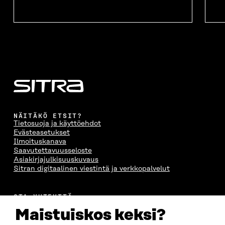
U
N
U
K
N
A
N
U
A
S
A
N
S
S
S
A
S
A
S
S
A
A
S
A
NÄITÄKÖ ETSIT?
Tietosuoja ja käyttöehdot
Evästeasetukset
Ilmoituskanava
Saavutettavuusseloste
Asiakirjajulkisuuskuvaus
Sitran digitaalinen viestintä ja verkkopalvelut
OTA YHTEYTTÄ
Suomen itsenäisyyden juhlarahasto Sitra
Maistuiskos keksi?
Itämerenkatu 11-13, PL 160,
00181 Helsinki