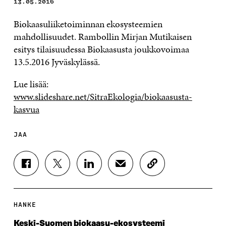
13.05.2016
Biokaasuliiketoiminnan ekosysteemien
mahdollisuudet. Rambollin Mirjan Mutikaisen
esitys tilaisuudessa Biokaasusta joukkovoimaa
13.5.2016 Jyväskylässä.
Lue lisää:
www.slideshare.net/SitraEkologia/biokaasusta-
kasvua
JAA
J
J
J
J
K
A
A
A
A
O
A
A
A
A
P
F
T
L
S
I
A
W
I
Ä
O
HANKE
C
I
N
H
I
E
T
K
K
A
Keski-Suomen biokaasu-ekosysteemi