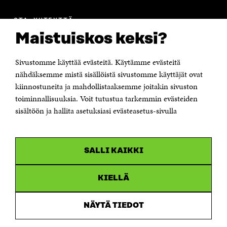
OTA YHTEYTTÄ
Suomen itsenäisyyden juhlarahasto Sitra
Maistuiskos keksi?
Itämerenkatu 11-13, PL 160,
00181 Helsinki
Sivustomme käyttää evästeitä. Käytämme evästeitä
Puhelin +358 294 618 991
Sähköpostiosoite
nähdäksemme mistä sisällöistä sivustomme käyttäjät ovat
etunimi.sukunimi@sitra.fi tai sitra@sitra.fi
kiinnostuneita ja mahdollistaaksemme joitakin sivuston
Saapumisohjeet
toiminnallisuuksia. Voit tutustua tarkemmin evästeiden
sisältöön ja hallita asetuksiasi evästeasetus-sivulla
Y-tunnus 0202132-3
OLEMME NÄISSÄ SOMEISSA
SALLI KAIKKI
Facebook
Avautuu
uudessa
Linkedin
ikkunassa
KIELLÄ
Avautuu
uudessa
Youtube
ikkunassa
Avautuu
NÄYTÄ TIEDOT
uudessa
Instagram
ikkunassa
Avautuu