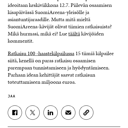
ideoitaan keskiviikkona 12.7. Piilevän osaamisen
kisapäivässä SuomiAreena-yleisölle ja
asiantuntijaraadille. Mutta mitä mieltä
SuomiAreena-kävijät olivat tiimien ratkaisuista?
Mikä hurmasi, mikä ei? Lue
täältä
kävijöiden
kommentit.
Ratkaisu 100 -haastekilpailussa
15 tiimiä kilpailee
siitä, kenellä on paras ratkaisu osaamisen
parempaan tunnistamiseen ja hyödyntämiseen.
Parhaan idean kehittäjät saavat ratkaisun
toteuttamiseen miljoona euroa.
JAA
J
J
J
J
K
A
A
A
A
O
A
A
A
A
P