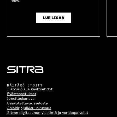
euroa.
LUE LISÄÄ
NÄITÄKÖ ETSIT?
Tietosuoja ja käyttöehdot
Evästeasetukset
Ilmoituskanava
Saavutettavuusseloste
Asiakirjajulkisuuskuvaus
Sitran digitaalinen viestintä ja verkkopalvelut