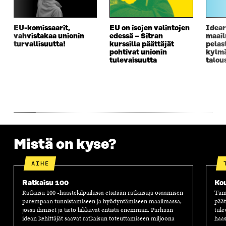
A
I
A
S
I
K
I
A
K
K
K
I
EU-komissaarit,
EU on isojen valintojen
Idear
K
U
K
K
vahvistakaa unionin
edessä – Sitran
maai
U
N
U
K
turvallisuutta!
kurssilla päättäjät
pelas
N
A
N
U
pohtivat unionin
kylm
A
S
A
N
tulevaisuutta
talou
S
S
S
A
S
A
S
S
A
A
S
A
Mistä on kyse?
AIHE
Ratkaisu 100
Ko
Ratkaisu 100 -haastekilpailussa etsitään ratkaisuja osaamisen
Tämä
parempaan tunnistamiseen ja hyödyntämiseen maailmassa,
päät
jossa ihmiset ja tieto liikkuvat entistä enemmän. Parhaan
tule
idean kehittäjät saavat ratkaisun toteuttamiseen miljoona
haas