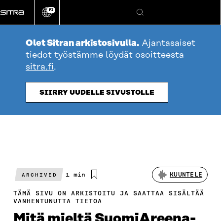
Siirry
FI
suoraan
Vaihda
Hae
sivuston
sisältöön
kieli
Olet Sitran arkistosivulla.
Ajantasaiset
tiedot työstämme löydät osoitteesta
sitra.fi
.
SIIRRY UUDELLE SIVUSTOLLE
Arvioitu
1 min
KUUNTELE
ARCHIVED
lukuaika
TÄMÄ SIVU ON ARKISTOITU JA SAATTAA SISÄLTÄÄ
VANHENTUNUTTA TIETOA
Mitä mieltä SuomiAreena-