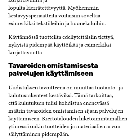
lopulta kierrätettävyyttä. Myöhemmin
kestävyysperiaatteita voitaisiin soveltaa
esimerkiksi tekstiileihin ja huonekaluihin.
Käytännössä tuotteilta edellytettäisiin tiettyä,
nykyistä pidempää käyttöikää ja esimerkiksi
korjattavuutta.
Tavaroiden omistamisesta
palvelujen käyttämiseen
Uudistuksen tavoitteena on muuttaa tuotanto- ja
kulutusrakenteet kestäviksi. Tämä tarkoittaa,
että kulutuksen tulisi kohdistua enenevässä
määrin
tavaroiden omistamisen sijaan palvelu
jen
käyttämiseen
. Kiertotalouden liiketoimintamallien
ytimessä onkin tuotteiden ja materiaalien arvon
säilyttäminen pidempään.