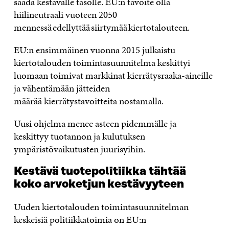
saada kestävälle tasolle. EU:n tavoite olla
hiilineutraali vuoteen 2050
mennessä edellyttää siirtymää kiertotalouteen.
EU:n ensimmäinen vuonna 2015 julkaistu
kiertotalouden toimintasuunnitelma keskittyi
luomaan toimivat markkinat kierrätysraaka-aineille
ja vähentämään jätteiden
määrää kierrätystavoitteita
nostamalla
.
Uusi ohjelma menee asteen pidemmälle ja
keskittyy tuotannon ja kulutuksen
ympäristövaikutusten juurisyihin.
Kestävä tuotepolitiikka tähtää
koko arvoketjun kestävyyteen
Uuden kiertotalouden toimintasuunnitelman
keskeisiä politiikkatoimia on EU:n