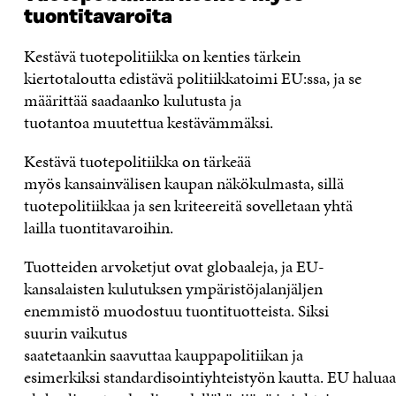
tuontitavaroita
Kestävä tuotepolitiikka on kenties tärkein
kiertotaloutta edistävä politiikkatoimi EU:ssa, ja se
määrittää saadaanko kulutusta ja
tuotantoa muutettua kestävämmäksi.
Kestävä tuotepolitiikka on tärkeää
myös kansainvälisen kaupan näkökulmasta, sillä
tuotepolitiikkaa ja sen kriteereitä sovelletaan yhtä
lailla tuontitavaroihin.
Tuotteiden arvoketjut ovat globaaleja, ja EU-
kansalaisten kulutuksen ympäristöjalanjäljen
enemmistö muodostuu tuontituotteista. Siksi
suurin vaikutus
saatetaankin saavuttaa kauppapolitiikan ja
esimerkiksi standardisointiyhteistyön kautta. EU halua