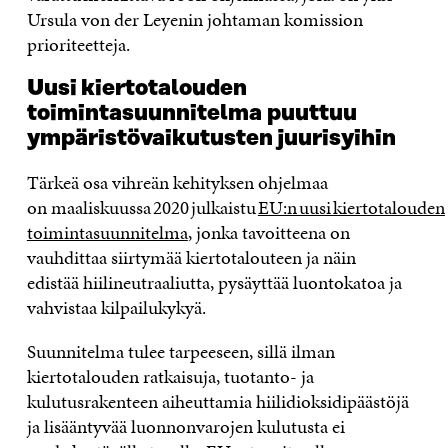
Ursula von der Leyenin johtaman komission
prioriteetteja.
Uusi kiertotalouden
toimintasuunnitelma puuttuu
ympäristövaikutusten juurisyihin
Tärkeä osa vihreän kehityksen ohjelmaa
on
maaliskuussa 2020 julkaistu
EU:n uusi kiertotalouden
toimintasuunnitelma
, jonka tavoitteena on
vauhdittaa siirtymää kiertotalouteen ja näin
edistää hiilineutraaliutta, pysäyttää luontokatoa ja
vahvistaa kilpailukykyä.
Suunnitelma tulee tarpeeseen, sillä ilman
kiertotalouden ratkaisuja, tuotanto- ja
kulutusrakenteen aiheuttamia hiilidioksidipäästöjä
ja lisääntyvää luonnonvarojen kulutusta ei