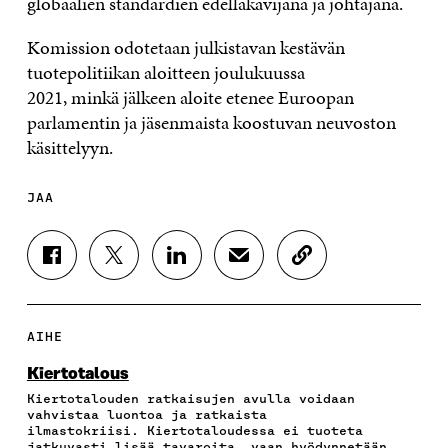
globaalien standardien edelläkävijänä ja johtajana.
Komission odotetaan julkistavan kestävän
tuotepolitiikan aloitteen joulukuussa
2021, minkä jälkeen aloite etenee Euroopan
parlamentin ja jäsenmaista koostuvan neuvoston
käsittelyyn.
JAA
J
J
J
J
K
A
A
A
A
O
A
A
A
A
P
F
T
L
S
I
A
W
I
Ä
O
AIHE
C
I
N
H
I
E
T
K
K
A
Kiertotalous
B
T
E
Ö
R
Kiertotalouden ratkaisujen avulla voidaan
O
E
D
P
T
vahvistaa luontoa ja ratkaista
O
R
I
O
I
ilmastokriisi. Kiertotaloudessa ei tuoteta
K
I
N
S
K
jatkuvasti lisää tavaroita, vaan hyödynnetään