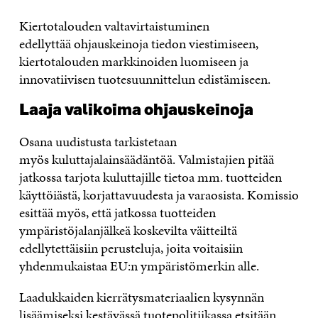
Kiertotalouden valtavirtaistuminen
edellyttää ohjauskeinoja tiedon viestimiseen,
kiertotalouden markkinoiden luomiseen ja
innovatiivisen tuotesuunnittelun edistämiseen.
Laaja valikoima ohjauskeinoja
Osana uudistusta tarkistetaan
myös k
uluttajalainsäädäntöä. Valmistajien pitää
jatkossa tarjota kuluttajille tietoa mm. tuotteiden
käyttöiästä, korjattavuudesta ja varaosista. Komissio
esittää myös, että jatkossa tuotteiden
ympäristöjalanjälkeä koskevilta väitteiltä
edellytettäisiin perusteluja, joita voitaisiin
yhdenmukaistaa EU:n ympäristömerkin alle.
Laadukkaiden kierrätysmateriaalien kysynnän
lisäämiseksi kestävässä tuotepolitiikassa etsitään