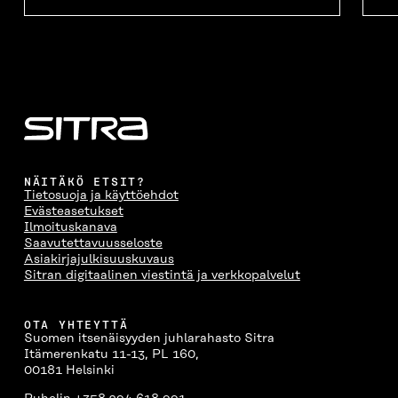
NÄITÄKÖ ETSIT?
Tietosuoja ja käyttöehdot
Evästeasetukset
Ilmoituskanava
Saavutettavuusseloste
Asiakirjajulkisuuskuvaus
Sitran digitaalinen viestintä ja verkkopalvelut
OTA YHTEYTTÄ
Suomen itsenäisyyden juhlarahasto Sitra
Itämerenkatu 11-13, PL 160,
00181 Helsinki