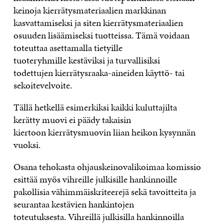
keinoja kierrätysmateriaalien markkinan
kasvattamiseksi ja siten kierrätysmateriaalien
osuuden lisäämiseksi tuotteissa. Tämä voidaan
toteuttaa asettamalla tietyille
tuoteryhmille kestäviksi ja turvallisiksi
todettujen kierrätysraaka-aineiden käyttö- tai
sekoitevelvoite.
Tällä hetkellä esimerkiksi kaikki kuluttajilta
kerätty muovi ei päädy takaisin
kiertoon kierrätysmuovin liian heikon kysynnän
vuoksi.
Osana tehokasta ohjauskeinovalikoimaa komissio
esittää myös vihreille julkisille hankinnoille
pakollisia vähimmäiskriteerejä sekä tavoitteita ja
seurantaa kestävien hankintojen
toteutuksesta
. Vihreillä julkisilla hankinnoilla