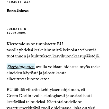
KIRJOITTAJA
Eero Jalava
JULKAISTU
17.06.2021
Kiertotalous on tunnistettu EU-
tasolla yhdeksi keskeisimmistä keinoista vähentää
tuotannon ja kulutuksen kasvihuonekaasupäästöjä.
Kiertotalouden
Kiertotalouden
avulla voidaan hidastaa myös raaka-
aineiden käytöstä ja jalostuksesta
aiheutuvaa luontokatoa.
EU tähtää vihreän kehityksen ohjelman, eli
Green Dealin avulla ekologisesti ja sosiaalisesti
kestäväksi taloudeksi.
Kiertotaloudelle on
varattu merkittävä rooli ohjelmassa, joka on yksi