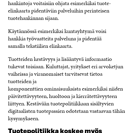
hankintoja voitaisiin ohjata esimerkiksi tuote-
elinkaarta pidentäviin palveluihin perinteisen
tuotehankinnan sijaan.
Käytännössä esimerkiksi kuntayhtymä voisi
hankkia työvaatteita palveluna ja pidentää
samalla tekstiilien elinkaarta.
Tuotteiden kestävyys ja lisääntyvä informaatio
tukevat toisiaan. Kuluttajat, yritykset eri arvoketjun
vaiheissa ja viranomaiset tarvitsevat tietoa
tuotteiden ja
komponenttien ominaisuuksista esimerkiksi niiden
päivitettävyyteen, huoltoon ja kierrätettävyyteen
liittyen. Kestävään tuotepolitiikkaan sisältyvien
digitaalisten tuotepassien odotetaan vastaavan tähän
kysymykseen.
Tuotepolitiikka koskee myös