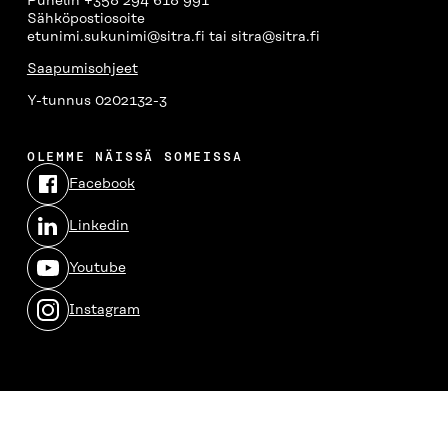
Puhelin +358 294 618 991
Sähköpostiosoite
etunimi.sukunimi@sitra.fi tai sitra@sitra.fi
Saapumisohjeet
Y-tunnus 0202132-3
OLEMME NÄISSÄ SOMEISSA
Facebook
Avautuu
uudessa
Linkedin
ikkunassa
Avautuu
uudessa
Youtube
ikkunassa
Avautuu
uudessa
Instagram
ikkunassa
Avautuu
uudessa
ikkunassa