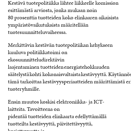
Kestävä tuotepolitiikka lähtee liikkeelle komission
esittämästä arviosta, jonka mukaan noin
80 prosenttia tuotteiden koko elinkaaren aikaisista
ympäristövaikutuksista määritellään
tuotesuunnitteluvaiheessa.
Merkittävin kestävän tuotepolitiikan kehykseen
kuuluva politiikkatoimi on
ekosuunnitteludirektiivin
laajentaminen tuotteiden energiatehokkuuden
säätelystä kohti kokonaisvaltaista kestävyyttä. Käytännö
tämä tarkoittaa kestävyysperiaatteiden määrittämistä er
tuoteryhmille
.
Ensin muutos koskisi
elektroniikka- ja ICT-
laitteita. Tavoitteena on
pidentää tuotteiden elinkaarta edellyttämällä
tuotteilta kestävyyttä, päivitettävyyttä,
korjattavuutta ja