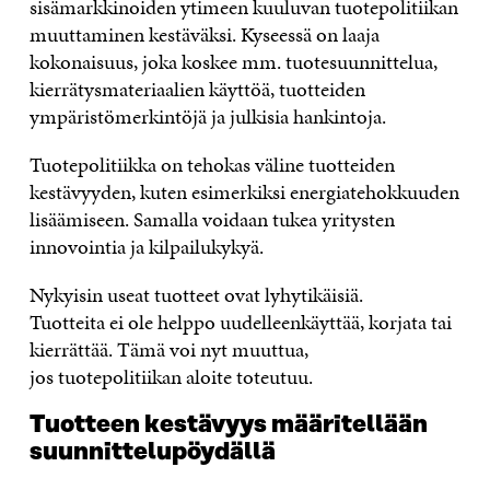
sisämarkkinoiden ytimeen kuuluvan tuotepolitiikan
muuttaminen kestäväksi. Kyseessä on laaja
kokonaisuus, joka koskee mm. tuotesuunnittelua,
kierrätysmateriaalien käyttöä, tuotteiden
ympäristömerkintöjä ja julkisia hankintoja.
Tuotepolitiikka on tehokas väline tuotteiden
kestävyyden
, kuten esimerkiksi energiatehokkuuden
lisäämiseen. Samalla voidaan tukea
yritysten
innovointia ja kilpailukykyä.
Nykyisin useat tuotteet ovat lyhytikäisiä
.
Tuotteita
ei ole helppo uudelleenkäyttää, korjata tai
kierrättää.
Tämä voi nyt muuttua,
jos tuotepolitiikan aloite toteutuu.
Tuotteen kestävyys määritellään
suunnittelupöydällä