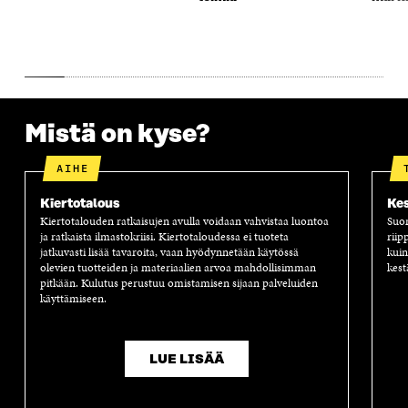
S
A
S
S
A
A
S
A
Mistä on kyse?
AIHE
Kiertotalous
Kes
Kiertotalouden ratkaisujen avulla voidaan vahvistaa luontoa
Suom
ja ratkaista ilmastokriisi. Kiertotaloudessa ei tuoteta
riip
jatkuvasti lisää tavaroita, vaan hyödynnetään käytössä
kuin
olevien tuotteiden ja materiaalien arvoa mahdollisimman
kest
pitkään. Kulutus perustuu omistamisen sijaan palveluiden
käyttämiseen.
LUE LISÄÄ