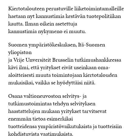
Kiertotalouteen perustuville liiketoimintamalleille
haetaan nyt kannustimia kestävän tuotepolitiikan
kautta. Ilman oikein asetettuja
kannustimia nykymeno ei muutu.
Suomen ympäristökeskuksen, Itä-Suomen
yliopiston
ja Vrije Unversiteit Brusselin tutkimushankkeessa
kävi ilmi, että yritykset eivät useinkaan oma-
aloitteisesti muuta toimintojaan kiertotalouden
mukaisiksi, vaikka se hyödyttäisi niitä.
Osana valtioneuvoston selvitys- ja
tutkimustoimintaa tehdyn selvityksen
haastattelujen mukaan yritykset tarvitsevat
enemmän tietoa esimerkiksi
tuotteidensa ympäristövaikutuksista ja tuotteisiin
kohdistuvista vaatimuksista.