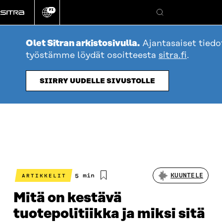
Siirry
FI
suoraan
Vaihda
Hae
sivuston
sisältöön
kieli
Olet Sitran arkistosivulla.
Ajantasaiset tiedo
työstämme löydät osoitteesta
sitra.fi
.
SIIRRY UUDELLE SIVUSTOLLE
Arvioitu
5 min
KUUNTELE
ARTIKKELIT
lukuaika
Mitä on kestävä
tuotepolitiikka ja miksi sitä