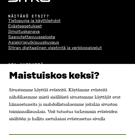
NÄITÄKÖ ETSIT?
Tietosuoja ja käyttöehdot
Evästeasetukset
Ilmoituskanava
Saavutettavuusseloste
Asiakirjajulkisuuskuvaus
Sitran digitaalinen viestintä ja verkkopalvelut
OTA YHTEYTTÄ
Suomen itsenäisyyden juhlarahasto Sitra
Maistuiskos keksi?
Itämerenkatu 11-13, PL 160,
00181 Helsinki
Sivustomme käyttää evästeitä. Käytämme evästeitä
Puhelin +358 294 618 991
Sähköpostiosoite
nähdäksemme mistä sisällöistä sivustomme käyttäjät ovat
etunimi.sukunimi@sitra.fi tai sitra@sitra.fi
kiinnostuneita ja mahdollistaaksemme joitakin sivuston
Saapumisohjeet
toiminnallisuuksia. Voit tutustua tarkemmin evästeiden
sisältöön ja hallita asetuksiasi evästeasetus-sivulla
Y-tunnus 0202132-3