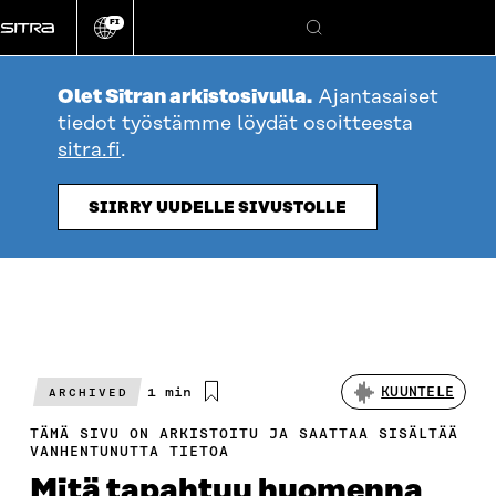
Siirry
FI
suoraan
Vaihda
Hae
sivuston
sisältöön
kieli
Olet Sitran arkistosivulla.
Ajantasaiset
tiedot työstämme löydät osoitteesta
sitra.fi
.
SIIRRY UUDELLE SIVUSTOLLE
Arvioitu
1 min
KUUNTELE
ARCHIVED
lukuaika
TÄMÄ SIVU ON ARKISTOITU JA SAATTAA SISÄLTÄÄ
VANHENTUNUTTA TIETOA
Mitä tapahtuu huomenna