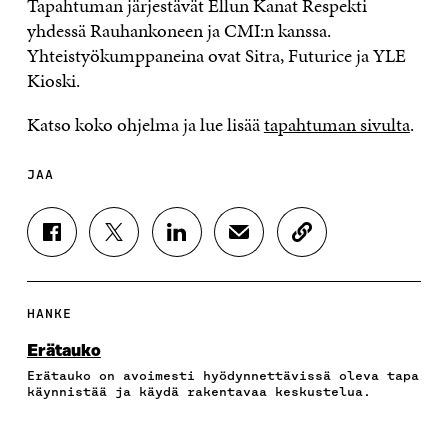
Tapahtuman järjestävät Ellun Kanat Respekti
yhdessä Rauhankoneen ja CMI:n kanssa.
Yhteistyökumppaneina ovat Sitra, Futurice ja YLE
Kioski.
Katso koko ohjelma ja lue lisää
tapahtuman sivulta
.
JAA
J
J
J
J
K
A
A
A
A
O
A
A
A
A
P
F
T
L
S
I
A
W
I
Ä
O
HANKE
C
I
N
H
I
E
T
K
K
A
Erätauko
B
T
E
Ö
R
Erätauko on avoimesti hyödynnettävissä oleva tapa
O
E
D
P
T
käynnistää ja käydä rakentavaa keskustelua.
O
R
I
O
I
K
I
N
S
K
I
S
I
T
K