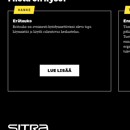
A
A
S
A
HANKE
Erätauko
Enn
Erätauko on avoimesti hyödynnettävissä oleva tapa
Tämä
käynnistää ja käydä rakentavaa keskustelua.
pitk
Tuot
enna
orga
tule
LUE LISÄÄ