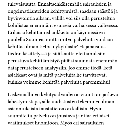
tulevaisuutta. Ennaltaehkäisemällä sairauksien ja
ongelmatilanteiden kehittymistä, saadaan säästöä ja
hyvinvointia aikaan, välillä voi siis olla perusteltua
kohdistaa enemmän resurseja varhaisessa vaiheessa.
Erilaisia kehittämishankkeita on käynnissä eri
puolella Suomea, mutta miten palveluita voidaan
kehittää ilman tietoa nykytilasta? Hajanaisuus
tiedon käsittelyssä ja sitä kautta olettamuksiin
perustuva kehittämistyö pitäisi suunnata enemmän
dataperusteiseen analyysiin. Jos emme tiedä, ketä
asiakkaat ovat ja mitä palveluita he tarvitsevat,
kuinka voimme kehittää palveluita paremmiksi?
Laskennallinen kehitysideoiden arviointi on järkevä
lähestymistapa, sillä uudistusten tekeminen ilman
asianmukaista taustatietoa on kallista. Hyvin
suunniteltu palvelu on joustava ja ottaa erilaiset
vaatimukset huomioon. Myös eri sairauksien