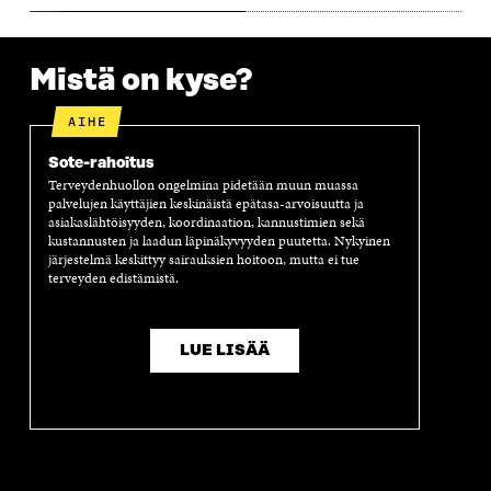
A
Mistä on kyse?
AIHE
Sote-rahoitus
Terveydenhuollon ongelmina pidetään muun muassa
palvelujen käyttäjien keskinäistä epätasa-arvoisuutta ja
asiakaslähtöisyyden, koordinaation, kannustimien sekä
kustannusten ja laadun läpinäkyvyyden puutetta. Nykyinen
järjestelmä keskittyy sairauksien hoitoon, mutta ei tue
terveyden edistämistä.
LUE LISÄÄ