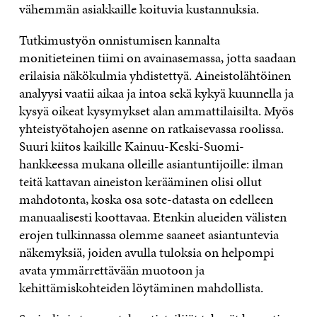
vähemmän asiakkaille koituvia kustannuksia.
Tutkimustyön onnistumisen kannalta
monitieteinen tiimi on avainasemassa, jotta saadaan
erilaisia näkökulmia yhdistettyä. Aineistolähtöinen
analyysi vaatii aikaa ja intoa sekä kykyä kuunnella ja
kysyä oikeat kysymykset alan ammattilaisilta. Myös
yhteistyötahojen asenne on ratkaisevassa roolissa.
Suuri kiitos kaikille Kainuu-Keski-Suomi-
hankkeessa mukana olleille asiantuntijoille: ilman
teitä kattavan aineiston kerääminen olisi ollut
mahdotonta, koska osa sote-datasta on edelleen
manuaalisesti koottavaa. Etenkin alueiden välisten
erojen tulkinnassa olemme saaneet asiantuntevia
näkemyksiä, joiden avulla tuloksia on helpompi
avata ymmärrettävään muotoon ja
kehittämiskohteiden löytäminen mahdollista.