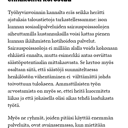
Työhyvinvoinnin kannalta eräs seikka herätti
ajatuksia taloustietoja tarkastellessamme: ison
kunnan sosiaalipalveluiden sairauspoissaolojen
aiheuttamilla kustannuksilla voisi kattaa pienen
kunnan ikäihmisten kotihoidon palvelut.
Sairauspoissaoloja ei millään alalla voida kokonaan
ehkäistä ennalta, mutta esimerkki antaa osviittaa
säästöpotentiaalin mittakaavasta. Se kertoo myös
osaltaan siitä, että säästöjä suunniteltaessa
henkilöstön vähentäminen ei välttämättä johda
toivottuun tulokseen. Ammattilaisten työn
arvostamista on myös se, ettei heitä kuormiteta
liikaa ja että jokaisella olisi aikaa tehdä laadukasta
työtä.
Myös ne ryhmät, joiden pitäisi käyttää enemmän
palveluita, ovat avainasemassa, kun mietitään