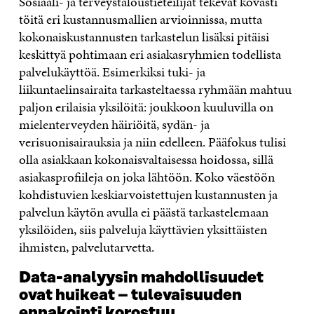
Sosiaali- ja terveystaloustieteilijät tekevät kovasti
töitä eri kustannusmallien arvioinnissa, mutta
kokonaiskustannusten tarkastelun lisäksi pitäisi
keskittyä pohtimaan eri asiakasryhmien todellista
palvelukäyttöä. Esimerkiksi tuki- ja
liikuntaelinsairaita tarkasteltaessa ryhmään mahtuu
paljon erilaisia yksilöitä: joukkoon kuuluvilla on
mielenterveyden häiriöitä, sydän- ja
verisuonisairauksia ja niin edelleen. Pääfokus tulisi
olla asiakkaan kokonaisvaltaisessa hoidossa, sillä
asiakasprofiileja on joka lähtöön. Koko väestöön
kohdistuvien keskiarvoistettujen kustannusten ja
palvelun käytön avulla ei päästä tarkastelemaan
yksilöiden, siis palveluja käyttävien yksittäisten
ihmisten, palvelutarvetta.
Data-analyysin mahdollisuudet
ovat huikeat – tulevaisuuden
ennakointi korostuu