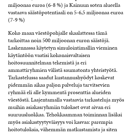
miljoonaa euroa (6-8 %) ja Kainuun soten alueella
vastaava säästöpotentiaali on 5-6,5 miljoonaa euroa
(7-9 %)
Koko maan väestöpohjalle skaalattessa tämä
tarkoittaa noin 500 miljoonan euron säästöjä.
Laskennassa käytetyn simulointimallin vieminen
käytäntöön vaatisi kokonaisvaltaisen
hoitosuunnitelman tekemistä ja eri
ammattiryhmien välistä saumatonta yhteistyötä.
Tarkastelussa saadut kustannushyödyt koskevat
pidemmän aikaa paljon palveluja tarvitsevien
ryhmää eli alle kymmentä prosenttia alueiden
väestöstä. Laajentamalla vastaavia tarkasteluja myös
muihin asiakasryhmiin tulokset ovat aivan eri
suuruusluokkaa. Tehokkaamman toiminnan lisäksi
myös asiakastyytyväisyys voi kasvaa: parempia
hoitotuloksia, vähemmän matkustamista ja siten