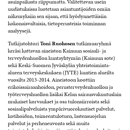
asuinpaikasta riippumatta. Valitettavan usein
uudistuksissa luotetaan asiantuntijoiden omiin
näkemyksiin sen sijaan, että hyödynnettäisiin
kokonaisvaltaisia, tietoperusteisia toiminnan
analyysejä.
Tutkijatohtori
Toni Ruohosen
tutkimusryhmä
keräsi kattavan aineiston Kainuun sosiaali- ja
terveydenhuollon kuntayhtymän (Kainuun sote)
sekä Keski-Suomen Jyväskylän yhteistoiminta-
alueen terveyskeskuksen (JYTE) kuntien alueilta
vuosilta 2013-2014. Aineistoon koottiin
erikoissairaanhoidon, perusterveydenhuollon ja
työterveyshuollon lisäksi Kelan sairausvakuutuslain
mukaiset korvaukset ja osa tulonsiirroista sekä
sosiaalipalveluista ympärivuorokautiset palvelut,
kotihoidon, toimeentulotuen, lastensuojelun
palvelut ja perheneuvonta sekä muita