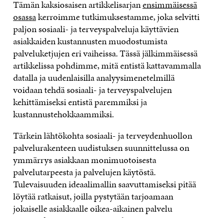
Tämän kaksiosaisen artikkelisarjan
ensimmäisessä
osassa
kerroimme tutkimuksestamme, joka selvitti
paljon sosiaali- ja terveyspalveluja käyttävien
asiakkaiden kustannusten muodostumista
palveluketjujen eri vaiheissa. Tässä jälkimmäisessä
artikkelissa pohdimme, mitä entistä kattavammalla
datalla ja uudenlaisilla analyysimenetelmillä
voidaan tehdä sosiaali- ja terveyspalvelujen
kehittämiseksi entistä paremmiksi ja
kustannustehokkaammiksi.
Tärkein lähtökohta sosiaali- ja terveydenhuollon
palvelurakenteen uudistuksen suunnittelussa on
ymmärrys asiakkaan monimuotoisesta
palvelutarpeesta ja palvelujen käytöstä.
Tulevaisuuden ideaalimallin saavuttamiseksi pitää
löytää ratkaisut, joilla pystytään tarjoamaan
jokaiselle asiakkaalle oikea-aikainen palvelu