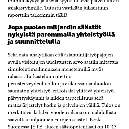
toimintakykyä ja itsenäisyyttä tukevia palveluita eri
asiakasryhmille. Tutustu vastikään julkaistuun
raporttiin tarkemmin
täällä
.
Jopa puolen miljardin säästöt
nykyistä paremmalla yhteistyöllä
ja suunnittelulla
Sekä data-analytiikan että asiantuntijatyöpajojen
avulla visioitujen uudistusten arvo saatiin mitattua
simulointimallinnuksen menetelmillä myös
rahassa. Tarkasteluun otettiin
perusterveydenhuollon ja erikoissairaanhoidon
saumaton yhteistyö, erikoisalat ylittävä yhteistyö,
päivystyskäynnit ja niiden tarpeellisuus sekä
matkajärjestelyt kodin ja palvelujen välillä. Tulos on
merkittävä: kahden vuoden aikana on mahdollista
saavuttaa miljoonien eurojen säästöt. Keski-
Suomessa JYTE-alueen säästöpotentiaali on 10-13