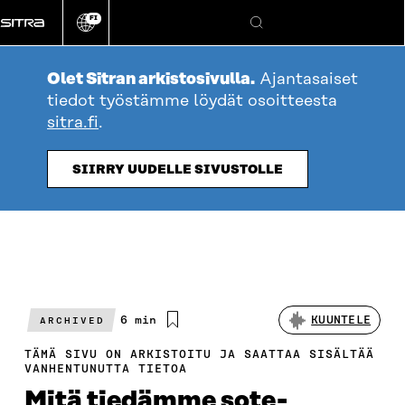
Siirry
FI
suoraan
Vaihda
Hae
sivuston
sisältöön
kieli
Olet Sitran arkistosivulla.
Ajantasaiset
tiedot työstämme löydät osoitteesta
sitra.fi
.
SIIRRY UUDELLE SIVUSTOLLE
Arvioitu
6 min
KUUNTELE
ARCHIVED
lukuaika
TÄMÄ SIVU ON ARKISTOITU JA SAATTAA SISÄLTÄÄ
VANHENTUNUTTA TIETOA
Mitä tiedämme sote-