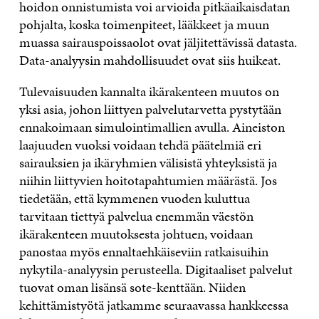
hoidon onnistumista voi arvioida pitkäaikaisdatan
pohjalta, koska toimenpiteet, lääkkeet ja muun
muassa sairauspoissaolot ovat jäljitettävissä datasta.
Data-analyysin mahdollisuudet ovat siis huikeat.
Tulevaisuuden kannalta ikärakenteen muutos on
yksi asia, johon liittyen palvelutarvetta pystytään
ennakoimaan simulointimallien avulla. Aineiston
laajuuden vuoksi voidaan tehdä päätelmiä eri
sairauksien ja ikäryhmien välisistä yhteyksistä ja
niihin liittyvien hoitotapahtumien määrästä. Jos
tiedetään, että kymmenen vuoden kuluttua
tarvitaan tiettyä palvelua enemmän väestön
ikärakenteen muutoksesta johtuen, voidaan
panostaa myös ennaltaehkäiseviin ratkaisuihin
nykytila-analyysin perusteella. Digitaaliset palvelut
tuovat oman lisänsä sote-kenttään. Niiden
kehittämistyötä jatkamme seuraavassa hankkeessa