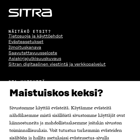
NÄITÄKÖ ETSIT?
Tietosuoja ja käyttöehdot
Evästeasetukset
Ilmoituskanava
Saavutettavuusseloste
Asiakirjajulkisuuskuvaus
Sitran digitaalinen viestintä ja verkkopalvelut
OTA YHTEYTTÄ
Suomen itsenäisyyden juhlarahasto Sitra
Maistuiskos keksi?
Itämerenkatu 11-13, PL 160,
00181 Helsinki
Sivustomme käyttää evästeitä. Käytämme evästeitä
Puhelin +358 294 618 991
Sähköpostiosoite
nähdäksemme mistä sisällöistä sivustomme käyttäjät ovat
etunimi.sukunimi@sitra.fi tai sitra@sitra.fi
kiinnostuneita ja mahdollistaaksemme joitakin sivuston
Saapumisohjeet
toiminnallisuuksia. Voit tutustua tarkemmin evästeiden
sisältöön ja hallita asetuksiasi evästeasetus-sivulla
Y-tunnus 0202132-3