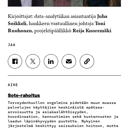
Kirjoittajat: data-analytiikan asiantuntija
Juha
Soikkeli
, hankkeen vastuullinen johtaja
Toni
Ruohonen
, projektipäällikkö
Reija Kuoremäki
JAA
J
J
J
J
K
A
A
A
A
O
A
A
A
A
P
F
T
L
S
I
A
W
I
Ä
O
AIHE
C
I
N
H
I
E
T
K
K
A
Sote-rahoitus
B
T
E
Ö
R
Terveydenhuollon ongelmina pidetään muun muassa
O
E
D
P
T
palvelujen käyttäjien keskinäistä epätasa-
O
R
I
O
I
arvoisuutta ja asiakaslähtöisyyden,
K
I
N
S
K
koordinaation, kannustimien sekä kustannusten ja
I
S
I
T
K
laadun läpinäkyvyyden puutetta. Nykyinen
S
S
S
I
E
järjestelmä keskittyy sairauksien hoitoon, mutta