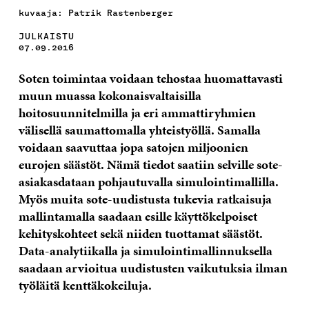
kuvaaja: Patrik Rastenberger
JULKAISTU
07.09.2016
Soten toimintaa voidaan tehostaa huomattavasti
muun muassa kokonaisvaltaisilla
hoitosuunnitelmilla ja eri ammattiryhmien
välisellä saumattomalla yhteistyöllä. Samalla
voidaan saavuttaa jopa satojen miljoonien
eurojen säästöt.
Nämä tiedot saatiin selville sote-
asiakasdataan pohjautuvalla simulointimallilla.
Myös muita sote-uudistusta tukevia ratkaisuja
mallintamalla saadaan esille käyttökelpoiset
kehityskohteet sekä niiden tuottamat säästöt.
Data-analytiikalla ja simulointimallinnuksella
saadaan arvioitua uudistusten vaikutuksia ilman
työläitä kenttäkokeiluja.