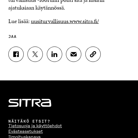
ajatuksiaan käytännössä.
Lue lisää:
uusiturvallisuus.www.sitra.fi/
JAA
J
J
J
J
K
A
A
A
A
O
A
A
A
A
P
F
T
L
S
I
A
W
I
Ä
O
C
I
N
H
I
E
T
K
K
A
B
T
E
Ö
R
O
E
D
P
T
O
R
I
O
I
K
I
N
S
K
I
S
I
T
K
NÄITÄKÖ ETSIT?
S
S
S
I
E
Tietosuoja ja käyttöehdot
S
Ä
S
L
L
Evästeasetukset
A
A
Ä
L
I
Ilmoituskanava