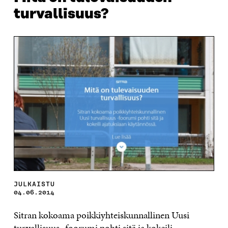
turvallisuus?
JULKAISTU
04.06.2014
Sitran kokoama poikkiyhteiskunnallinen Uusi
turvallisuus -foorumi pohti sitä ja kokeili