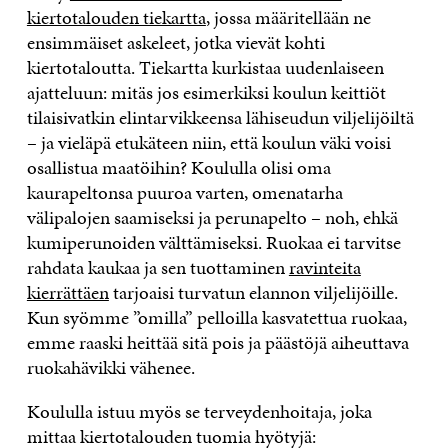
kiertotalouden tiekartta
, jossa määritellään ne
ensimmäiset askeleet, jotka vievät kohti
kiertotaloutta. Tiekartta kurkistaa uudenlaiseen
ajatteluun: mitäs jos esimerkiksi koulun keittiöt
tilaisivatkin elintarvikkeensa lähiseudun viljelijöiltä
– ja vieläpä etukäteen niin, että koulun väki voisi
osallistua maatöihin? Koululla olisi oma
kaurapeltonsa puuroa varten, omenatarha
välipalojen saamiseksi ja perunapelto – noh, ehkä
kumiperunoiden välttämiseksi. Ruokaa ei tarvitse
rahdata kaukaa ja sen tuottaminen
ravinteita
kierrättäen
tarjoaisi turvatun elannon viljelijöille.
Kun syömme ”omilla” pelloilla kasvatettua ruokaa,
emme raaski heittää sitä pois ja päästöjä aiheuttava
ruokahävikki vähenee.
Koululla istuu myös se terveydenhoitaja, joka
mittaa kiertotalouden tuomia hyötyjä: