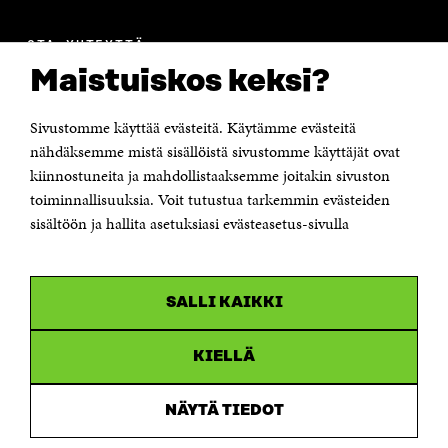
OTA YHTEYTTÄ
Suomen itsenäisyyden juhlarahasto Sitra
Maistuiskos keksi?
Itämerenkatu 11-13, PL 160,
00181 Helsinki
Sivustomme käyttää evästeitä. Käytämme evästeitä
Puhelin +358 294 618 991
Sähköpostiosoite
nähdäksemme mistä sisällöistä sivustomme käyttäjät ovat
etunimi.sukunimi@sitra.fi tai sitra@sitra.fi
kiinnostuneita ja mahdollistaaksemme joitakin sivuston
Saapumisohjeet
toiminnallisuuksia. Voit tutustua tarkemmin evästeiden
sisältöön ja hallita asetuksiasi evästeasetus-sivulla
Y-tunnus 0202132-3
OLEMME NÄISSÄ SOMEISSA
SALLI KAIKKI
Facebook
Avautuu
uudessa
Linkedin
ikkunassa
KIELLÄ
Avautuu
uudessa
Youtube
ikkunassa
Avautuu
NÄYTÄ TIEDOT
uudessa
Instagram
ikkunassa
Avautuu