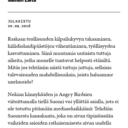
Samuli Laita
JULKAISTU
20.09.2016
Raskaan teollisuuden kilpailukyvyn takaaminen,
hiilidioksidipäästöjen vähentäminen, työllisyyden
kasvattaminen. Siinä muutamia uutisista tuttuja
aiheita, jotka monelle tuntuvat helposti etäisiltä.
Mitäs jos tehtäisiin niistä tuttuja juttuja, sellaisia
tulevaisuuden mahdollisuuksia, joista haluamme
unelmoida?
Nokian kännyköiden ja Angry Birdsien
viitoittamalla tiellä Suomi voi yllättää asialla, jota ei
ole totuttu pitämään mediaseksikkäänä: Tehdään
Suomesta kansakunta, joka on aivan täpinöissään
vaikeiden asioiden ratkaisemisesta aivan uudella