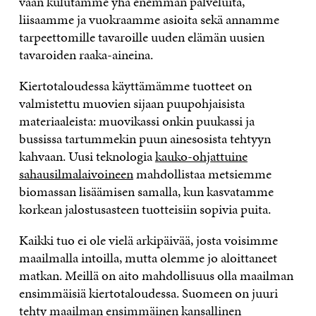
vaan kulutamme yhä enemmän palveluita,
liisaamme ja vuokraamme asioita sekä annamme
tarpeettomille tavaroille uuden elämän uusien
tavaroiden raaka-aineina.
Kiertotaloudessa käyttämämme tuotteet on
valmistettu muovien sijaan puupohjaisista
materiaaleista: muovikassi onkin puukassi ja
bussissa tartummekin puun ainesosista tehtyyn
kahvaan. Uusi teknologia
kauko-ohjattuine
sahausilmalaivoineen
mahdollistaa metsiemme
biomassan lisäämisen samalla, kun kasvatamme
korkean jalostusasteen tuotteisiin sopivia puita.
Kaikki tuo ei ole vielä arkipäivää, josta voisimme
maailmalla intoilla, mutta olemme jo aloittaneet
matkan. Meillä on aito mahdollisuus olla maailman
ensimmäisiä kiertotaloudessa. Suomeen on juuri
tehty
maailman ensimmäinen kansallinen