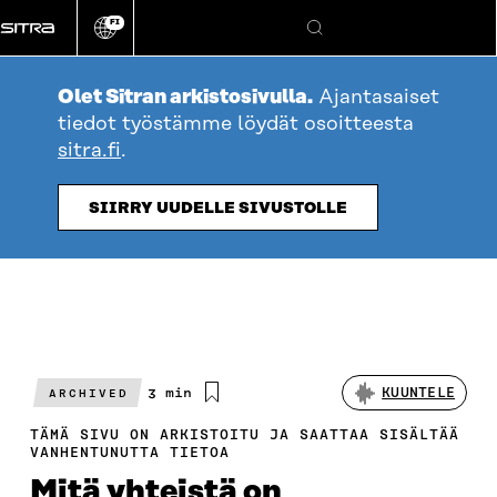
Siirry
FI
suoraan
Vaihda
Hae
sivuston
sisältöön
kieli
Olet Sitran arkistosivulla.
Ajantasaiset
tiedot työstämme löydät osoitteesta
sitra.fi
.
SIIRRY UUDELLE SIVUSTOLLE
Arvioitu
3 min
KUUNTELE
ARCHIVED
lukuaika
TÄMÄ SIVU ON ARKISTOITU JA SAATTAA SISÄLTÄÄ
VANHENTUNUTTA TIETOA
Mitä yhteistä on