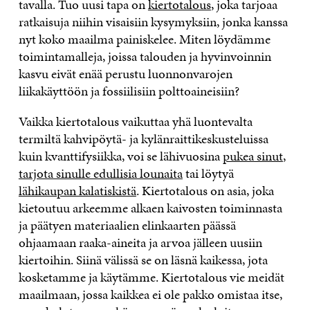
tavalla. Tuo uusi tapa on
kiertotalous
, joka tarjoaa
ratkaisuja niihin visaisiin kysymyksiin, jonka kanssa
nyt koko maailma painiskelee. Miten löydämme
toimintamalleja, joissa talouden ja hyvinvoinnin
kasvu eivät enää perustu luonnonvarojen
liikakäyttöön ja fossiilisiin polttoaineisiin?
Vaikka kiertotalous vaikuttaa yhä luontevalta
termiltä kahvipöytä- ja kylänraittikeskusteluissa
kuin kvanttifysiikka, voi se lähivuosina
pukea sinut
,
tarjota sinulle edullisia lounaita
tai löytyä
lähikaupan kalatiskistä
. Kiertotalous on asia, joka
kietoutuu arkeemme alkaen kaivosten toiminnasta
ja päätyen materiaalien elinkaarten päässä
ohjaamaan raaka-aineita ja arvoa jälleen uusiin
kiertoihin. Siinä välissä se on läsnä kaikessa, jota
kosketamme ja käytämme. Kiertotalous vie meidät
maailmaan, jossa kaikkea ei ole pakko omistaa itse,