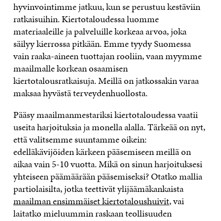
hyvinvointimme jatkuu, kun se perustuu kestäviin
ratkaisuihin. Kiertotaloudessa luomme
materiaaleille ja palveluille korkeaa arvoa, joka
säilyy kierrossa pitkään. Emme tyydy Suomessa
vain raaka-aineen tuottajan rooliin, vaan myymme
maailmalle korkean osaamisen
kiertotalousratkaisuja. Meillä on jatkossakin varaa
maksaa hyvästä terveydenhuollosta.
Pääsy maailmanmestariksi kiertotaloudessa vaatii
useita harjoituksia ja monella alalla. Tärkeää on nyt,
että valitsemme suuntamme oikein:
edelläkävijöiden kärkeen pääsemiseen meillä on
aikaa vain 5-10 vuotta. Mikä on sinun harjoituksesi
yhteiseen päämäärään pääsemiseksi? Otatko mallia
partiolaisilta, jotka teettivät ylijäämäkankaista
maailman ensimmäiset kiertotaloushuivit
, vai
laitatko mieluummin raskaan teollisuuden