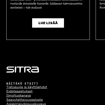
vuotiaalle itsenäiselle Suomelle. Juhlimme tulevaisuustyön
hyvi
merkeissä – tule mukaan!
Pare
LUE LISÄÄ
NÄITÄKÖ ETSIT?
Tietosuoja ja käyttöehdot
Evästeasetukset
Ilmoituskanava
Saavutettavuusseloste
Asiakirjajulkisuuskuvaus