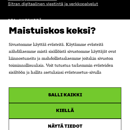
Sitran digitaalinen viestintä ja verkkopalvelut
OTA YHTEYTTÄ
Suomen itsenäisyyden juhlarahasto Sitra
Maistuiskos keksi?
Itämerenkatu 11-13, PL 160,
00181 Helsinki
Sivustomme käyttää evästeitä. Käytämme evästeitä
Puhelin +358 294 618 991
Sähköpostiosoite
nähdäksemme mistä sisällöistä sivustomme käyttäjät ovat
etunimi.sukunimi@sitra.fi tai sitra@sitra.fi
kiinnostuneita ja mahdollistaaksemme joitakin sivuston
Saapumisohjeet
toiminnallisuuksia. Voit tutustua tarkemmin evästeiden
sisältöön ja hallita asetuksiasi evästeasetus-sivulla
Y-tunnus 0202132-3
OLEMME NÄISSÄ SOMEISSA
SALLI KAIKKI
Facebook
Avautuu
uudessa
Linkedin
ikkunassa
KIELLÄ
Avautuu
uudessa
Youtube
ikkunassa
Avautuu
NÄYTÄ TIEDOT
uudessa