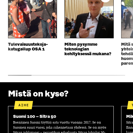
E
S
E
D
S
S
S
E
S
A
S
S
A
I
A
S
I
K
I
A
K
K
K
I
K
U
K
K
U
N
U
K
Tulevaisuustekoja-
Miten pysymme
Mitä 
N
A
N
U
katugallup OSA 1
teknologian
yhtei
A
S
A
N
kehityksessä mukana?
tehdä
S
S
S
A
huomi
S
A
S
S
pare
A
A
S
A
Mistä on kyse?
AIHE
Suomi 100 – Sitra 50
Mik
Itsenäinen Suomi täyttää sata vuotta vuonna 2017. Se on
Sitr
Suomen suuri vuosi, joka rakennetaan yhdessä. Se on myös
Enn
Sitran juhlavuosi – perustihan eduskunta Sitran lahjaksi 50-
kans