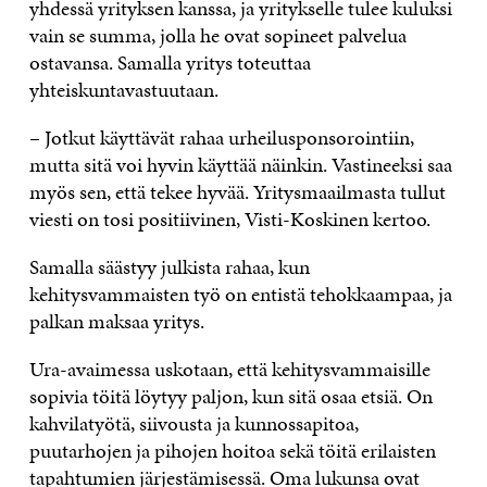
yhdessä yrityksen kanssa, ja yritykselle tulee kuluksi
vain se summa, jolla he ovat sopineet palvelua
ostavansa. Samalla yritys toteuttaa
yhteiskuntavastuutaan.
– Jotkut käyttävät rahaa urheilusponsorointiin,
mutta sitä voi hyvin käyttää näinkin. Vastineeksi saa
myös sen, että tekee hyvää. Yritysmaailmasta tullut
viesti on tosi positiivinen, Visti-Koskinen kertoo.
Samalla säästyy julkista rahaa, kun
kehitysvammaisten työ on entistä tehokkaampaa, ja
palkan maksaa yritys.
Ura-avaimessa uskotaan, että kehitysvammaisille
sopivia töitä löytyy paljon, kun sitä osaa etsiä. On
kahvilatyötä, siivousta ja kunnossapitoa,
puutarhojen ja pihojen hoitoa sekä töitä erilaisten
tapahtumien järjestämisessä. Oma lukunsa ovat