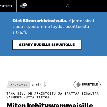
Siirry
FI
suoraan
Vaihda
Hae
sivuston
sisältöön
kieli
Olet Sitran arkistosivulla.
Ajantasaiset
tiedot työstämme löydät osoitteesta
sitra.fi
.
SIIRRY UUDELLE SIVUSTOLLE
Arvioitu
3 min
KUUNTELE
ARCHIVED
lukuaika
TÄMÄ SIVU ON ARKISTOITU JA SAATTAA SISÄLTÄÄ
VANHENTUNUTTA TIETOA
Miten kehitysvammaisille