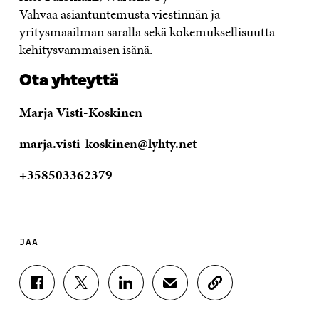
Vahvaa asiantuntemusta viestinnän ja
yritysmaailman saralla sekä kokemuksellisuutta
kehitysvammaisen isänä.
Ota yhteyttä
Marja Visti-Koskinen
marja.visti-koskinen@lyhty.net
+358503362379
JAA
J
J
J
J
K
A
A
A
A
O
A
A
A
A
P