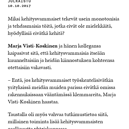
JULKAISTU
10.10.2017
Miksi kehitysvammaiset tekevät usein monotonisia
ja tehdasmaisia töitä, jotka eivät ole mielekkäitä,
hyödyllisiä eivätkä kehitä?
Marja Visti-Koskinen
ja hänen kollegansa
kaipasivat sitä, että kehitysvammaisia itseään
kuunneltaisiin ja heidän kiinnostuksen kohteensa
otettaisiin vakavasti.
– Entä, jos kehitysvammaiset työskentelisivätkin
yrityksissä meidän muiden parissa eivätkä omissa
rakennuksissaan vääntämässä klemmareita, Marja
Visti-Koskinen haastaa.
Taustalla oli myös vahvaa tutkimustietoa siitä,
millainen toiminta lisää kehitysvammaisten
osallisuutta yhteiskunnassa.