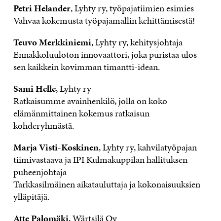
Petri Helander
, Lyhty ry, työpajatiimien esimies
Vahvaa kokemusta työpajamallin kehittämisestä!
Teuvo Merkkiniemi
, Lyhty ry, kehitysjohtaja
Ennakkoluuloton innovaattori, joka puristaa ulos
sen kaikkein kovimman timantti-idean.
Sami Helle
, Lyhty ry
Ratkaisumme avainhenkilö, jolla on koko
elämänmittainen kokemus ratkaisun
kohderyhmästä.
Marja Visti-Koskinen
, Lyhty ry, kahvilatyöpajan
tiimivastaava ja IPI Kulmakuppilan hallituksen
puheenjohtaja
Tarkkasilmäinen aikatauluttaja ja kokonaisuuksien
ylläpitäjä.
Atte Palomäki
, Wärtsilä Oy