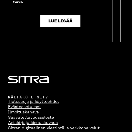
euroa.
LUE LISÄÄ
NÄITÄKÖ ETSIT?
Tietosuoja ja käyttöehdot
Evästeasetukset
Ilmoituskanava
Saavutettavuusseloste
Asiakirjajulkisuuskuvaus
Sitran digitaalinen viestintä ja verkkopalvelut