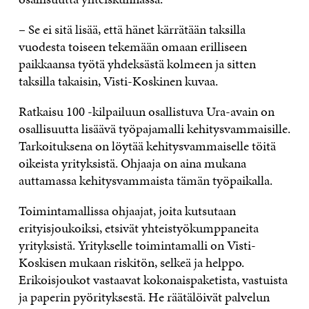
– Se ei sitä lisää, että hänet kärrätään taksilla
vuodesta toiseen tekemään omaan erilliseen
paikkaansa työtä yhdeksästä kolmeen ja sitten
taksilla takaisin, Visti-Koskinen kuvaa.
Ratkaisu 100 -kilpailuun osallistuva Ura-avain on
osallisuutta lisäävä työpajamalli kehitysvammaisille.
Tarkoituksena on löytää kehitysvammaiselle töitä
oikeista yrityksistä. Ohjaaja on aina mukana
auttamassa kehitysvammaista tämän työpaikalla.
Toimintamallissa ohjaajat, joita kutsutaan
erityisjoukoiksi, etsivät yhteistyökumppaneita
yrityksistä. Yritykselle toimintamalli on Visti-
Koskisen mukaan riskitön, selkeä ja helppo.
Erikoisjoukot vastaavat kokonaispaketista, vastuista
ja paperin pyörityksestä. He räätälöivät palvelun