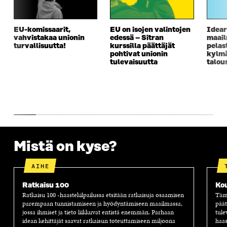
A
I
A
S
I
K
I
A
K
K
K
I
EU-komissaarit,
EU on isojen valintojen
Idear
K
U
K
K
vahvistakaa unionin
edessä – Sitran
maai
U
N
U
K
turvallisuutta!
kurssilla päättäjät
pelas
N
A
N
U
pohtivat unionin
kylm
A
S
A
N
tulevaisuutta
talou
S
S
S
A
S
A
S
S
A
A
S
A
Mistä on kyse?
AIHE
Ratkaisu 100
Ko
Ratkaisu 100 -haastekilpailussa etsitään ratkaisuja osaamisen
Tämä
parempaan tunnistamiseen ja hyödyntämiseen maailmassa,
päät
jossa ihmiset ja tieto liikkuvat entistä enemmän. Parhaan
tule
idean kehittäjät saavat ratkaisun toteuttamiseen miljoona
haas