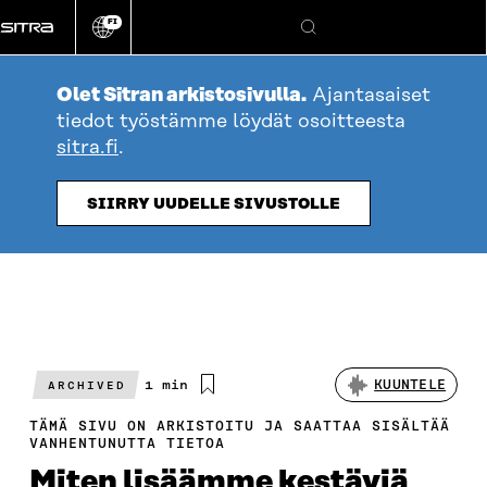
Siirry
FI
suoraan
Vaihda
Hae
sivuston
sisältöön
kieli
Olet Sitran arkistosivulla.
Ajantasaiset
tiedot työstämme löydät osoitteesta
sitra.fi
.
SIIRRY UUDELLE SIVUSTOLLE
Arvioitu
1 min
KUUNTELE
ARCHIVED
lukuaika
TÄMÄ SIVU ON ARKISTOITU JA SAATTAA SISÄLTÄÄ
VANHENTUNUTTA TIETOA
Miten lisäämme kestäviä