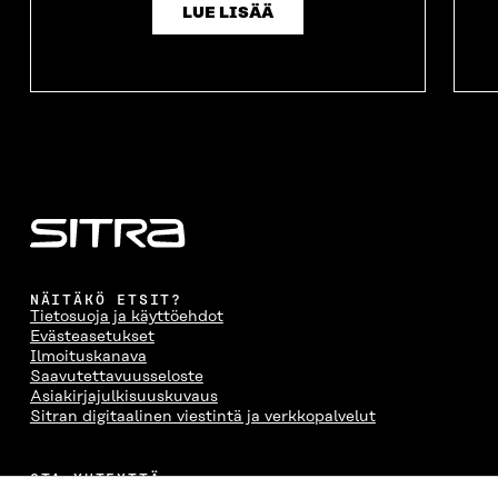
LUE LISÄÄ
NÄITÄKÖ ETSIT?
Tietosuoja ja käyttöehdot
Evästeasetukset
Ilmoituskanava
Saavutettavuusseloste
Asiakirjajulkisuuskuvaus
Sitran digitaalinen viestintä ja verkkopalvelut
OTA YHTEYTTÄ
Suomen itsenäisyyden juhlarahasto Sitra