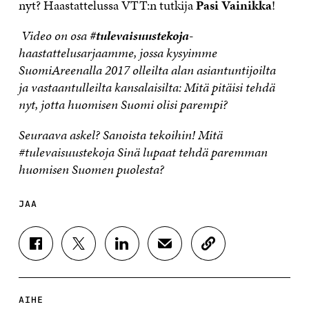
nyt? Haastattelussa VTT:n tutkija
Pasi Vainikka
!
Video on osa
#tulevaisuustekoja
-
haastattelusarjaamme, jossa kysyimme
SuomiAreenalla 2017 olleilta alan asiantuntijoilta
ja vastaantulleilta kansalaisilta: Mitä pitäisi tehdä
nyt, jotta huomisen Suomi olisi parempi?
Seuraava askel? Sanoista tekoihin! Mitä
#tulevaisuustekoja Sinä lupaat tehdä paremman
huomisen Suomen puolesta?
JAA
J
J
J
J
K
A
A
A
A
O
A
A
A
A
P
F
T
L
S
I
A
W
I
Ä
O
AIHE