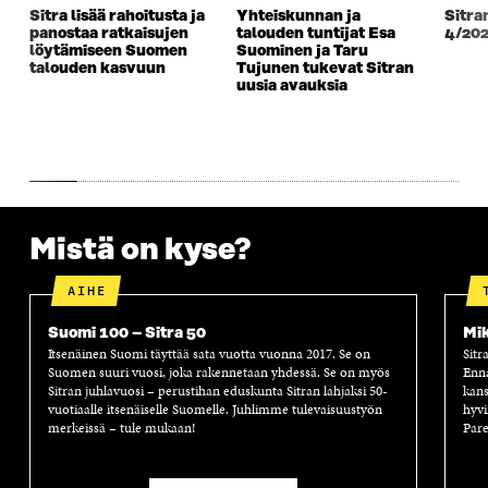
K
K
K
I
Sitra lisää rahoitusta ja
Yhteiskunnan ja
Sitra
K
U
K
K
panostaa ratkaisujen
talouden tuntijat Esa
4/20
U
N
U
K
löytämiseen Suomen
Suominen ja Taru
N
A
N
U
talouden kasvuun
Tujunen tukevat Sitran
A
S
A
N
uusia avauksia
S
S
S
A
S
A
S
S
A
A
S
A
Mistä on kyse?
AIHE
Suomi 100 – Sitra 50
Mik
Itsenäinen Suomi täyttää sata vuotta vuonna 2017. Se on
Sitr
Suomen suuri vuosi, joka rakennetaan yhdessä. Se on myös
Enn
Sitran juhlavuosi – perustihan eduskunta Sitran lahjaksi 50-
kans
vuotiaalle itsenäiselle Suomelle. Juhlimme tulevaisuustyön
hyvi
merkeissä – tule mukaan!
Pare