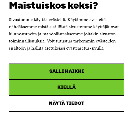
Maistuiskos keksi?
Itämerenkatu 11-13, PL 160,
00181 Helsinki
Sivustomme käyttää evästeitä. Käytämme evästeitä
Puhelin +358 294 618 991
Sähköpostiosoite
nähdäksemme mistä sisällöistä sivustomme käyttäjät ovat
etunimi.sukunimi@sitra.fi tai sitra@sitra.fi
kiinnostuneita ja mahdollistaaksemme joitakin sivuston
Saapumisohjeet
toiminnallisuuksia. Voit tutustua tarkemmin evästeiden
sisältöön ja hallita asetuksiasi evästeasetus-sivulla
Y-tunnus 0202132-3
OLEMME NÄISSÄ SOMEISSA
SALLI KAIKKI
Facebook
Avautuu
uudessa
Linkedin
ikkunassa
KIELLÄ
Avautuu
uudessa
Youtube
ikkunassa
Avautuu
NÄYTÄ TIEDOT
uudessa
Instagram
ikkunassa
Avautuu
uudessa
ikkunassa