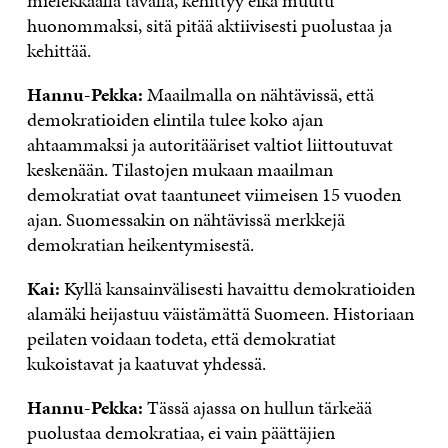
mielekkäällä tavalla, kehittyy eikä muutu
huonommaksi, sitä pitää aktiivisesti puolustaa ja
kehittää.
Hannu-Pekka:
Maailmalla on nähtävissä, että
demokratioiden elintila tulee koko ajan
ahtaammaksi ja autoritääriset valtiot liittoutuvat
keskenään. Tilastojen mukaan maailman
demokratiat ovat taantuneet viimeisen 15 vuoden
ajan. Suomessakin on nähtävissä merkkejä
demokratian heikentymisestä.
Kai:
Kyllä kansainvälisesti havaittu demokratioiden
alamäki heijastuu väistämättä Suomeen. Historiaan
peilaten voidaan todeta, että demokratiat
kukoistavat ja kaatuvat yhdessä.
Hannu-Pekka:
Tässä ajassa on hullun tärkeää
puolustaa demokratiaa, ei vain päättäjien