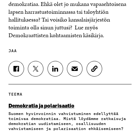
demokratiaa. Ehkä olet jo mukana vapaaehtoisena
lapsen harrastustoiminnassa tai taloyhtiön
hallituksessa? Tai voisiko kansalaisjärjestön
toiminta olla sinun juttusi? Lue myös
Demokraattisten kohtaamisten käsikirja.
JAA
J
J
J
J
K
A
A
A
A
O
A
A
A
A
P
F
T
L
S
I
A
W
I
Ä
O
TEEMA
C
I
N
H
I
E
T
K
K
A
Demokratia ja polarisaatio
B
T
E
Ö
R
Suomen hyvinvoinnin vahvistuminen edellyttää
O
E
D
P
T
toimivaa demokratiaa. Mistä löydämme ratkaisuja
O
R
I
O
I
demokratian uudistamiseen, osallisuuden
K
I
N
S
K
vahvistamiseen ja polarisaation ehkäisemiseen?
I
S
I
T
K
S
S
S
I
E