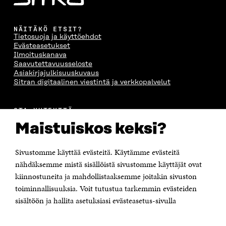
NÄITÄKÖ ETSIT?
Tietosuoja ja käyttöehdot
Evästeasetukset
Ilmoituskanava
Saavutettavuusseloste
Asiakirjajulkisuuskuvaus
Sitran digitaalinen viestintä ja verkkopalvelut
OTA YHTEYTTÄ
Suomen itsenäisyyden juhlarahasto Sitra
Maistuiskos keksi?
Itämerenkatu 11-13, PL 160,
00181 Helsinki
Sivustomme käyttää evästeitä. Käytämme evästeitä
Puhelin +358 294 618 991
Sähköpostiosoite
nähdäksemme mistä sisällöistä sivustomme käyttäjät ovat
etunimi.sukunimi@sitra.fi tai sitra@sitra.fi
kiinnostuneita ja mahdollistaaksemme joitakin sivuston
toiminnallisuuksia. Voit tutustua tarkemmin evästeiden
Saapumisohjeet
sisältöön ja hallita asetuksiasi evästeasetus-sivulla
Y-tunnus 0202132-3