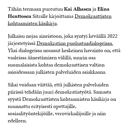
Tähän teemaan pureutuu
Kai Alhasen
ja
Elina
Henttosen
Sitralle kirjoittama
Demokraattisten
kohtaamisten käsikirja
.
Julkaisu nojaa aineistoon, joka syntyi keväällä 2022
järjestetyissä
Demokratian puolustusdialogeissa.
Yksi dialogeissa noussut keskeinen havainto on, että
vaaleissa äänestämisen välillä, suurin osa
suomalaisista kohtaa demokraattisen valtion
asioidessaan julkisten palveluiden asiakkaana.
Siksi voidaan väittää, että julkisten palveluiden
piirissä tehdään juuri demokratiatyötä. Samasta
syystä Demokraattisten kohtaamisten käsikirja on
suunnattu erityisesti opettajille,
sosiaalityöntekijöille, verovirkailijoille ja niin
edelleen.