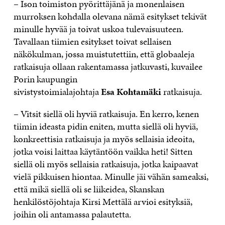
– Ison toimiston pyörittäjänä ja monenlaisen
murroksen kohdalla olevana nämä esitykset tekivät
minulle hyvää ja toivat uskoa tulevaisuuteen.
Tavallaan tiimien esitykset toivat sellaisen
näkökulman, jossa muistutettiin, että globaaleja
ratkaisuja ollaan rakentamassa jatkuvasti, kuvailee
Porin kaupungin
sivistystoimialajohtaja
Esa Kohtamäki
ratkaisuja.
– Vitsit siellä oli hyviä ratkaisuja. En kerro, kenen
tiimin ideasta pidin eniten, mutta siellä oli hyviä,
konkreettisia ratkaisuja ja myös sellaisia ideoita,
jotka voisi laittaa käytäntöön vaikka heti! Sitten
siellä oli myös sellaisia ratkaisuja, jotka kaipaavat
vielä pikkuisen hiontaa. Minulle jäi vähän sameaksi,
että mikä siellä oli se liikeidea, Skanskan
henkilöstöjohtaja Kirsi Mettälä arvioi esityksiä,
joihin oli antamassa palautetta.