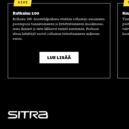
AIHE
Ratkaisu 100
Ko
Ratkaisu 100 -haastekilpailussa etsitään ratkaisuja osaamisen
Tämä
parempaan tunnistamiseen ja hyödyntämiseen maailmassa,
päät
jossa ihmiset ja tieto liikkuvat entistä enemmän. Parhaan
tule
idean kehittäjät saavat ratkaisun toteuttamiseen miljoona
haas
euroa.
LUE LISÄÄ