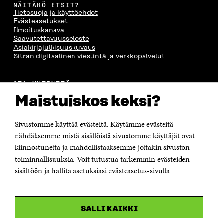
NÄITÄKÖ ETSIT?
Tietosuoja ja käyttöehdot
Evästeasetukset
Ilmoituskanava
Saavutettavuusseloste
Asiakirjajulkisuuskuvaus
Sitran digitaalinen viestintä ja verkkopalvelut
OTA YHTEYTTÄ
Suomen itsenäisyyden juhlarahasto Sitra
Maistuiskos keksi?
Itämerenkatu 11-13, PL 160,
00181 Helsinki
Sivustomme käyttää evästeitä. Käytämme evästeitä
Puhelin +358 294 618 991
Sähköpostiosoite
nähdäksemme mistä sisällöistä sivustomme käyttäjät ovat
etunimi.sukunimi@sitra.fi tai sitra@sitra.fi
kiinnostuneita ja mahdollistaaksemme joitakin sivuston
Saapumisohjeet
toiminnallisuuksia. Voit tutustua tarkemmin evästeiden
sisältöön ja hallita asetuksiasi evästeasetus-sivulla
Y-tunnus 0202132-3
OLEMME NÄISSÄ SOMEISSA
SALLI KAIKKI
Facebook
Avautuu