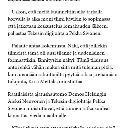
– Uskon, että meitä kuunneltiin aika tarkalla
korvalla ja aika moni tiimi kävikin jo sopimassa,
että jatketaan keskustelua lomakauden jälkeen,
paljastaa Tekesin digijohtaja Pekka Sivonen.
– Palaute antaa kokemusta. Näki, että joillekin
tiimeistä tämä oli uusi tilanne ja uudenlainen
formaattikin. Jännityskin näkyi. Tämä tilaisuus
antoi ehkä vähän makua siitä mitä tuleman pitää,
kun mennään rahoittajilta pyytää rahaa ja etsimään
tukijoita, Kirsi Mettälä, muistuttaa.
Raatilaisista ajatushautomo Demos Helsingin
Aleksi Neuvonen ja Tekesin digijohtaja Pekka
Sivonen muistuttavat, että tiimien ratkaisuideat
kannattaa viedä maailmalle.
– Nämä tiimit ovat ottaneet tärkeän askeleen siinä,