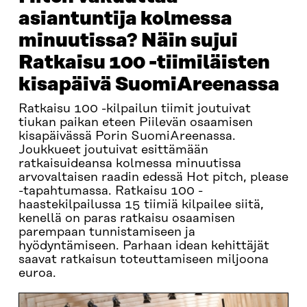
asiantuntija kolmessa
minuutissa? Näin sujui
Ratkaisu 100 -tiimiläisten
kisapäivä SuomiAreenassa
Ratkaisu 100 -kilpailun tiimit joutuivat
tiukan paikan eteen Piilevän osaamisen
kisapäivässä Porin SuomiAreenassa.
Joukkueet joutuivat esittämään
ratkaisuideansa kolmessa minuutissa
arvovaltaisen raadin edessä Hot pitch, please
-tapahtumassa. Ratkaisu 100 -
haastekilpailussa 15 tiimiä kilpailee siitä,
kenellä on paras ratkaisu osaamisen
parempaan tunnistamiseen ja
hyödyntämiseen. Parhaan idean kehittäjät
saavat ratkaisun toteuttamiseen miljoona
euroa.