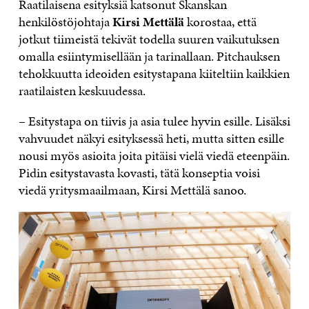
Raatilaisena esityksiä katsonut Skanskan
henkilöstöjohtaja
Kirsi Mettälä
korostaa, että
jotkut tiimeistä tekivät todella suuren vaikutuksen
omalla esiintymisellään ja tarinallaan. Pitchauksen
tehokkuutta ideoiden esitystapana kiiteltiin kaikkien
raatilaisten keskuudessa.
– Esitystapa on tiivis ja asia tulee hyvin esille. Lisäksi
vahvuudet näkyi esityksessä heti, mutta sitten esille
nousi myös asioita joita pitäisi vielä viedä eteenpäin.
Pidin esitystavasta kovasti, tätä konseptia voisi
viedä yritysmaailmaan, Kirsi Mettälä sanoo.