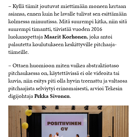
– Kyllä tiimit joutuvat miettimään moneen kertaan
asiansa, ennen kuin he lavalle tulivat sen esittämään
kolmessa minuutissa. Mitä suurempi kitka, niin sitä
suurempi timantti, tiivistää vuoden 2016
luokanopettaja
Maarit Korhonen
, joka antoi
palautetta koulutukseen keskittyville pitchaaja-
tiimeille.
– Ottaen huomioon miten vaikea abstraktiotaso
pitchauksessa on, käytettävissä ei ole videoita tai
kuvia, niin esitys piti olla hyvin treenattu ja valtaosa
pitchaajista selviytyi erinomaisesti, arvioi Tekesin
digijohtaja
Pekka Sivonen
.