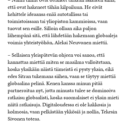
että ovat hakeneet tähän kilpailuun. He eivät
kehittele ideaansa enää autotallissa tai
toimistoissaan tai yliopiston kammioissa, vaan
tuovat sen esille. Silloin ollaan aika paljon
lähempänä sitä, että lähdetään hakemaan globaaleja
voimia yhteistyöhön, Aleksi Neuvonen miettii.
– Sellaisen yleispätevän ohjeen voi sanoa, että
kannattaa miettiä miten se maailma valloitetaan,
koska yksikään näistä tiimeistä ei pysty yksin, eikä
edes Sitran tukemana siihen, vaan se täytyy miettiä
globaalina pelinä. Kenen kanssa minun pitää
partneroitua nyt, jotta minusta tulee se dominoiva
ratkaisu globaalisti, koska suomalaiset ei yksin mieti
näitä ratkaisuja. Digitaloudessa ei ole kakkosia ja
kolmosia, vaan pelkästään ykkösiä ja nollia, Tekesin
Sivonen toteaa.