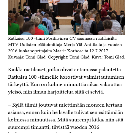
Ratkaisu 100 -tiimi Positiivinen CV saamassa raatilaisilta
MTV Uutisten päätoimittaja Merja Ylä-Anttilalta ja vuoden
2016 luokanopettajalta Maarit Korhoselta 12.7.2017.
Kuvaaja: Tomi Glad. Copyright: Tomi Glad. Kuva: Tomi Glad.
Kaikki raatilaiset, jotka olivat antamassa palautetta
Ratkaisu 100 -tiimeille korostivat valmistautumisen
tärkeyttä. Kun on kolme minuuttia aikaa vakuuttaa
yleisö, niin ilman harjoittelua siitä ei selviä.
– Kyllä tiimit joutuvat miettimään moneen kertaan
asiansa, ennen kuin he lavalle tulivat sen esittämään
kolmessa minuutissa. Mitä suurempi kitka, niin sitä
suurempi timantti, tiivistää vuoden 2016