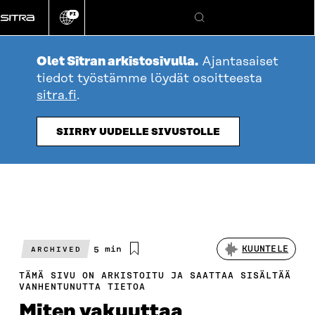
Siirry
FI
suoraan
Vaihda
Hae
sivuston
sisältöön
kieli
Olet Sitran arkistosivulla.
Ajantasaiset
tiedot työstämme löydät osoitteesta
sitra.fi
.
SIIRRY UUDELLE SIVUSTOLLE
Arvioitu
5 min
KUUNTELE
ARCHIVED
lukuaika
TÄMÄ SIVU ON ARKISTOITU JA SAATTAA SISÄLTÄÄ
VANHENTUNUTTA TIETOA
Miten vakuuttaa