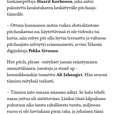
luokanopettaja
Maarit Korhonen
, joka antoi
palautetta koulutukseen keskittyville pitchaaja-
tiimeille.
– Ottaen huomioon miten vaikea abstraktiotaso
pitchauksessa on, käytettävissä ei ole videoita tai
kuvia, niin esitys piti olla hyvin treenattu ja valtaosa
pitchaajista selviytyi erinomaisesti, arvioi Tekesin
digijohtaja
Pekka Sivonen
.
Hot pitch, please -esitykset juonsi esiintymisen
ammattilainen, juontaja ja stand up -
koomikkonakin tunnettu
Ali Jahangiri
. Hän seurasi
tiimien esityksiä tarkasti.
– Tiimien into omaan asiaansa näkyi. Se halu tehdä
omaa juttua oli aistittavissa. Lisäksi tässä kilpailussa
puhutaan aika isosta rahallisesta tuesta, miljoona
euroa ei ole kovinkaan pieni raha, ja jokainen tiimi