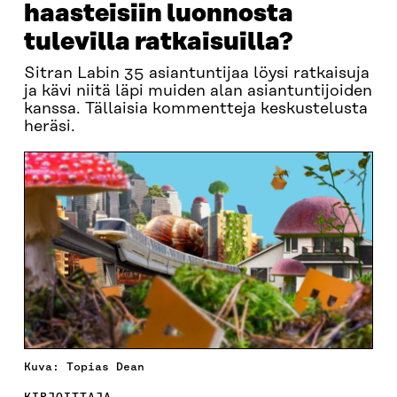
haasteisiin luonnosta
tulevilla ratkaisuilla?
Sitran Labin 35 asiantuntijaa löysi ratkaisuja
ja kävi niitä läpi muiden alan asiantuntijoiden
kanssa. Tällaisia kommentteja keskustelusta
heräsi.
Kuva: Topias Dean
KIRJOITTAJA