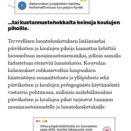
…tai kustannustehokkaita keinoja koulujen
pihoille.
Terveellisen luontokosketuksen lisäämiseksi
päiväkotien ja koulujen pihoja kannattaa kehittää
luonnoltaan monimuotoisemmiksi, jolloin samalla
hidastetaan etenevää luontokatoa. Kouvolan
kokemukset rohkaisevatkin kaupunkien
kiinteistöjen suunnittelusta ja ylläpidosta sekä
päiväkotien ja koulujen pedagogisista käytännöistä
vastaavia pohtimaan, millaisia mahdollisuuksia
päiväkotien ja koulujen pihat tarjoavat luonnon
monimuotoisuudelle ja luontokosketuksille.