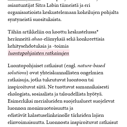
asiantuntijat Sitra Labin tiimeistä ja eri
organisaatioista keskustelemaan kokeilujen pohjalta
syntyneistä suosituksista.
Tähän artikkeliin on koottu keskustelussa*
heränneitä
ahaa
-elämyksiä sekä konkreettisia
kehitysehdotuksia ja -toimia
luontopohjaisten
luontopohjaisten ratkaisujen
ratkaisujen
Luontopohjaiset ratkaisut (engl.
nature-based
solutions
) ovat yhteiskunnallisten ongelmien
ratkaisuja, jotka tukeutuvat luontoon tai
inspiroituvat siitä. Ne tuottavat samanaikaisesti
ekologista, sosiaalista ja taloudellista hyötyä.
Esimerkiksi merialueiden suojelualueet suojelevat
luonnon monimuotoisuutta ja
edistävät kalastuselinkeinolle tärkeiden lajien
elinvoimaisuutta. Luonnosta inspiroituvat ratkaisut