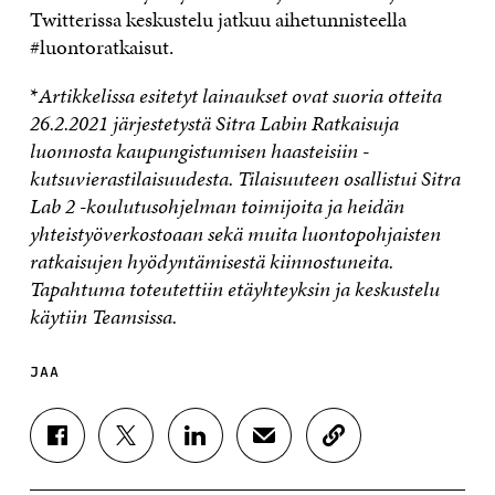
Twitterissa keskustelu jatkuu aihetunnisteella
#luontoratkaisut.
*
Artikkelissa esitetyt lainaukset ovat suoria otteita
26.2.2021 järjestetystä Sitra Labin Ratkaisuja
luonnosta kaupungistumisen haasteisiin -
kutsuvierastilaisuudesta. Tilaisuuteen osallistui Sitra
Lab 2 -koulutusohjelman toimijoita ja heidän
yhteistyöverkostoaan sekä muita luontopohjaisten
ratkaisujen hyödyntämisestä kiinnostuneita.
Tapahtuma toteutettiin etäyhteyksin ja keskustelu
käytiin Teamsissa.
JAA
J
J
J
J
K
A
A
A
A
O
A
A
A
A
P