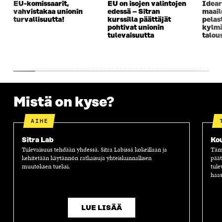
EU-komissaarit,
EU on isojen valintojen
Idear
A
I
A
S
vahvistakaa unionin
edessä – Sitran
maai
I
K
I
A
turvallisuutta!
kurssilla päättäjät
pelas
K
K
K
I
pohtivat unionin
kylm
K
U
K
K
tulevaisuutta
talou
U
N
U
K
N
A
N
U
A
S
A
N
S
S
S
A
S
A
S
S
A
A
S
A
Mistä on kyse?
AIHE
Sitra Lab
Ko
Tulevaisuus tehdään yhdessä. Sitra Labissä kokeillaan ja
Tämä
kehitetään käytännön ratkaisuja yhteiskunnallisen
päät
muutoksen tueksi.
tule
haas
LUE LISÄÄ