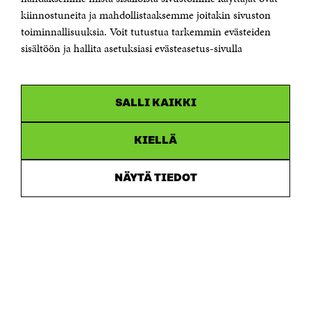
kiinnostuneita ja mahdollistaaksemme joitakin sivuston
Puhelin +358 294 618 991
toiminnallisuuksia. Voit tutustua tarkemmin evästeiden
Sähköpostiosoite
etunimi.sukunimi@sitra.fi tai sitra@sitra.fi
sisältöön ja hallita asetuksiasi evästeasetus-sivulla
Saapumisohjeet
Y-tunnus 0202132-3
SALLI KAIKKI
OLEMME NÄISSÄ SOMEISSA
KIELLÄ
Facebook
Avautuu
uudessa
Linkedin
ikkunassa
NÄYTÄ TIEDOT
Avautuu
uudessa
Youtube
ikkunassa
Avautuu
uudessa
Instagram
ikkunassa
Avautuu
uudessa
ikkunassa