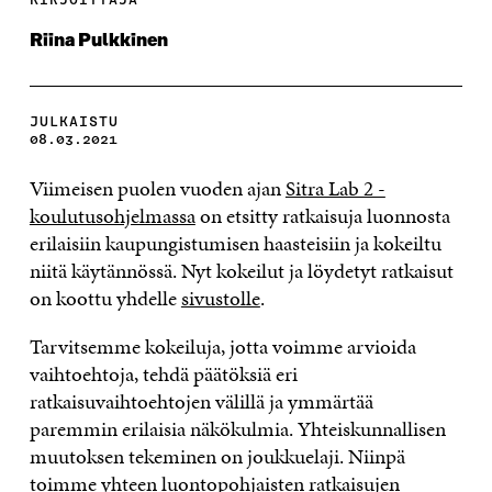
Riina Pulkkinen
JULKAISTU
08.03.2021
Viimeisen puolen vuoden ajan
Sitra Lab 2 -
koulutusohjelmassa
on etsitty ratkaisuja luonnosta
erilaisiin kaupungistumisen haasteisiin ja kokeiltu
niitä käytännössä. Nyt kokeilut ja löydetyt ratkaisut
on koottu yhdelle
sivustolle
.
Tarvitsemme kokeiluja, jotta voimme arvioida
vaihtoehtoja, tehdä päätöksiä eri
ratkaisuvaihtoehtojen välillä ja ymmärtää
paremmin erilaisia näkökulmia. Yhteiskunnallisen
muutoksen tekeminen on joukkuelaji. Niinpä
toimme yhteen
luontopohjaisten ratkaisujen