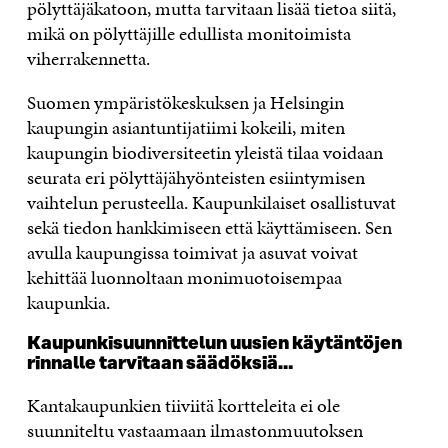
pölyttäjäkatoon, mutta tarvitaan lisää tietoa siitä,
mikä on pölyttäjille edullista monitoimista
viherrakennetta.
Suomen ympäristökeskuksen ja Helsingin
kaupungin asiantuntijatiimi kokeili, miten
kaupungin biodiversiteetin yleistä tilaa voidaan
seurata eri pölyttäjähyönteisten esiintymisen
vaihtelun perusteella. Kaupunkilaiset osallistuvat
sekä tiedon hankkimiseen että käyttämiseen. Sen
avulla kaupungissa toimivat ja asuvat voivat
kehittää luonnoltaan monimuotoisempaa
kaupunkia.
Kaupunkisuunnittelun uusien käytäntöjen
rinnalle tarvitaan säädöksiä…
Kantakaupunkien tiiviitä kortteleita ei ole
suunniteltu vastaamaan ilmastonmuutoksen