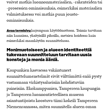
voivat matkia luonnonmateriaalien, -rakenteiden tai
-prosessien ominaisuuksia, esimerkiksi materiaalien
valmistuksessa voi matkia puun jousto-
ominaisuuksia.
laajempaan käyttöönottoon. Toimia tarvitaan
Luontopohjaiset
Avaa termisivu
ratkaisut
niin kunnissa, yksityisillä pihoilla, metsien hoidossa kuin
esimerkiksi maankäytön suunnittelussa.
Monimuotoiseen ja alueen identiteettiä
tukevaan suunnitteluun tarvitaan uusia
konsteja ja monia ääniä.
Kaupunkien kasvaessa vakiintuneet
suunnittelumenetelmät eivät välttämättä enää pysty
vastaamaan virkistysalueisiin kohdistuviin
paineisiin. Ekokumppanien, Tampereen kaupungin
ja Tampereen luonnontieteellisen museon
asiantuntijoista koostuva tiimi kokeili Tampereen
Niemenrannassa, miten suunnitella alueen oman