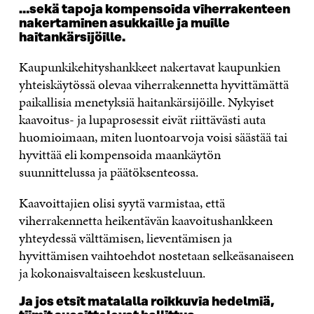
…sekä tapoja kompensoida viherrakenteen
nakertaminen asukkaille ja muille
haitankärsijöille.
Kaupunkikehityshankkeet nakertavat kaupunkien
yhteiskäytössä olevaa viherrakennetta hyvittämättä
paikallisia menetyksiä haitankärsijöille. Nykyiset
kaavoitus- ja lupaprosessit eivät riittävästi auta
huomioimaan, miten luontoarvoja voisi säästää tai
hyvittää eli kompensoida maankäytön
suunnittelussa ja päätöksenteossa.
Kaavoittajien olisi syytä varmistaa, että
viherrakennetta heikentävän kaavoitushankkeen
yhteydessä välttämisen, lieventämisen ja
hyvittämisen vaihtoehdot nostetaan selkeäsanaiseen
ja kokonaisvaltaiseen keskusteluun.
Ja jos etsit matalalla roikkuvia hedelmiä,