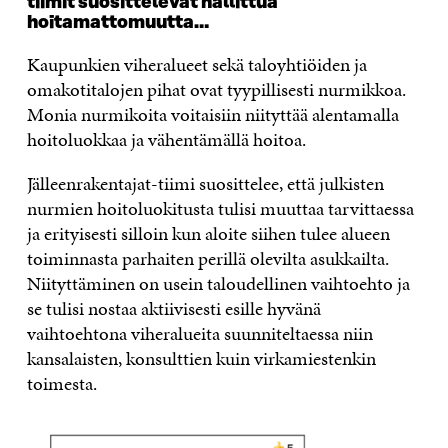
tiimit suosittelevat hallittua
hoitamattomuutta…
Kaupunkien viheralueet sekä taloyhtiöiden ja
omakotitalojen pihat ovat tyypillisesti nurmikkoa.
Monia nurmikoita voitaisiin niityttää alentamalla
hoitoluokkaa ja vähentämällä hoitoa.
Jälleenrakentajat-tiimi suosittelee, että julkisten
nurmien hoitoluokitusta tulisi muuttaa tarvittaessa
ja erityisesti silloin kun aloite siihen tulee alueen
toiminnasta parhaiten perillä olevilta asukkailta.
Niityttäminen on usein taloudellinen vaihtoehto ja
se tulisi nostaa aktiivisesti esille hyvänä
vaihtoehtona viheralueita suunniteltaessa niin
kansalaisten, konsulttien kuin virkamiestenkin
toimesta.