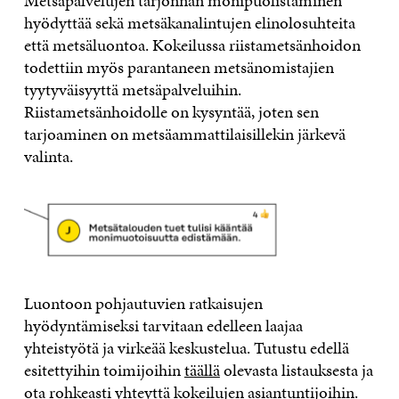
Metsäpalvelujen tarjonnan monipuolistaminen
hyödyttää sekä metsäkanalintujen elinolosuhteita
että metsäluontoa. Kokeilussa riistametsänhoidon
todettiin myös parantaneen metsänomistajien
tyytyväisyyttä metsäpalveluihin.
Riistametsänhoidolle on kysyntää, joten sen
tarjoaminen on metsäammattilaisillekin järkevä
valinta.
Luontoon pohjautuvien ratkaisujen
hyödyntämiseksi tarvitaan edelleen laajaa
yhteistyötä ja virkeää keskustelua. Tutustu edellä
esitettyihin toimijoihin
täällä
olevasta listauksesta ja
ota rohkeasti yhteyttä kokeilujen asiantuntijoihin.