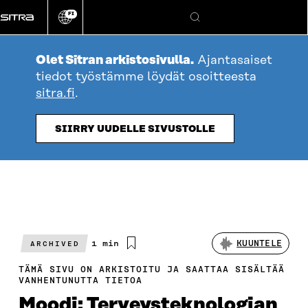
Siirry
FI
suoraan
Vaihda
Hae
sivuston
sisältöön
kieli
Olet Sitran arkistosivulla.
Ajantasaiset
tiedot työstämme löydät osoitteesta
sitra.fi
.
SIIRRY UUDELLE SIVUSTOLLE
Arvioitu
1 min
KUUNTELE
ARCHIVED
lukuaika
TÄMÄ SIVU ON ARKISTOITU JA SAATTAA SISÄLTÄÄ
VANHENTUNUTTA TIETOA
Moodi: Terveysteknologian