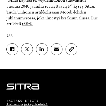
”Miltä näyttää terveydenhuollon tulevaisuus
vuonna 2040 ja miltä se näyttää nyt?” kysyy Sitran
Tuula Tiihonen artikkelissaan Moodi-lehden
juhlanumerossa, joka ilmestyi kesäkuun alussa. Lue
artikkeli
täältä.
JAA
J
J
J
J
K
A
A
A
A
O
A
A
A
A
P
F
T
L
S
I
A
W
I
Ä
O
C
I
N
H
I
E
T
K
K
A
B
T
E
Ö
R
O
E
D
P
T
O
R
I
O
I
K
I
N
S
K
I
S
I
T
K
NÄITÄKÖ ETSIT?
S
S
S
I
E
Tietosuoja ja käyttöehdot