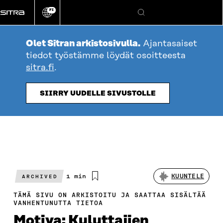
Siirry
FI
suoraan
Vaihda
Hae
sivuston
sisältöön
kieli
Olet Sitran arkistosivulla.
Ajantasaiset
tiedot työstämme löydät osoitteesta
sitra.fi
.
SIIRRY UUDELLE SIVUSTOLLE
Arvioitu
1 min
KUUNTELE
ARCHIVED
lukuaika
TÄMÄ SIVU ON ARKISTOITU JA SAATTAA SISÄLTÄÄ
VANHENTUNUTTA TIETOA
Motiva: Kuluttajien