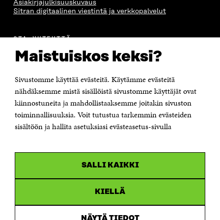
Asiakirjajulkisuuskuvaus
Sitran digitaalinen viestintä ja verkkopalvelut
OTA YHTEYTTÄ
Suomen itsenäisyyden juhlarahasto Sitra
Maistuiskos keksi?
Itämerenkatu 11-13, PL 160,
00181 Helsinki
Sivustomme käyttää evästeitä. Käytämme evästeitä
Puhelin +358 294 618 991
Sähköpostiosoite
nähdäksemme mistä sisällöistä sivustomme käyttäjät ovat
etunimi.sukunimi@sitra.fi tai sitra@sitra.fi
kiinnostuneita ja mahdollistaaksemme joitakin sivuston
toiminnallisuuksia. Voit tutustua tarkemmin evästeiden
Saapumisohjeet
sisältöön ja hallita asetuksiasi evästeasetus-sivulla
Y-tunnus 0202132-3
OLEMME NÄISSÄ SOMEISSA
SALLI KAIKKI
Facebook
Avautuu
uudessa
Linkedin
ikkunassa
KIELLÄ
Avautuu
uudessa
Youtube
ikkunassa
Avautuu
NÄYTÄ TIEDOT