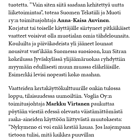
tuotetta. ”Vain siten siitä saadaan kehitettyä uutta
liiketoimintaa”, toteaa Suomen Tekstiili ja Muoti
ry:n toimitusjohtaja
Anna-Kaisa Auvinen
.
Korjatut tai toiselle käyttäjälle siirtyneet pitkäikäiset
vaatteet voisivat olla muotialan omia tähdelounaita.
Kouluilta ja päiväkodeista yli jääneet lounaat
nousivat vast’ikään Suomessa suosioon, kun Sitran
kokeilussa Jyväskylässä ylijäämäruokaa ryhdyttiin
myymään edullisesti muun muassa eläkeläisille.
Esimerkki levisi nopeasti koko maahan.
Vaatteiden kertakäyttökulttuurille onkin tulossa
loppu, tilaisuudessa uumoiltiin. Voglia Oy:n
toimitusjohtaja
Markku Virtanen
paukuttaa
pöytään viestiä edessä olevasta väistämättömästä
raaka-aineiden käyttöön liittyvästä muutoksesta:
”Nykymeno ei voi enää kestää kauaa. Jos laajempaan
tietoon tulisi, mitä kaikkea puuvillan