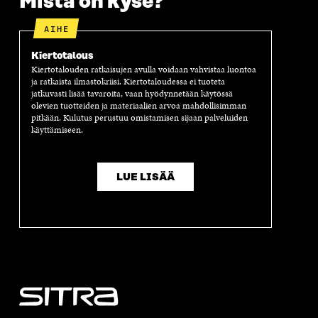
Mistä on kyse?
AIHE
Kiertotalous
Kiertotalouden ratkaisujen avulla voidaan vahvistaa luontoa
ja ratkaista ilmastokriisi. Kiertotaloudessa ei tuoteta
jatkuvasti lisää tavaroita, vaan hyödynnetään käytössä
olevien tuotteiden ja materiaalien arvoa mahdollisimman
pitkään. Kulutus perustuu omistamisen sijaan palveluiden
käyttämiseen.
LUE LISÄÄ