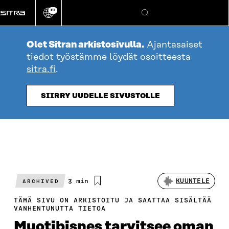
Siirry
FI
suoraan
Vaihda
Hae
sivuston
sisältöön
kieli
Olet Sitran arkistosivulla.
Ajantasaiset
tiedot työstämme löydät osoitteesta
sitra.fi
.
SIIRRY UUDELLE SIVUSTOLLE
Arvioitu
3 min
KUUNTELE
ARCHIVED
lukuaika
TÄMÄ SIVU ON ARKISTOITU JA SAATTAA SISÄLTÄÄ
VANHENTUNUTTA TIETOA
Muotibisnes tarvitsee oman