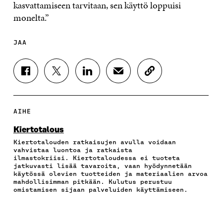
kasvattamiseen tarvitaan, sen käyttö loppuisi
monelta.”
JAA
J
J
J
J
K
A
A
A
A
O
A
A
A
A
P
F
T
L
S
I
A
W
I
Ä
O
AIHE
C
I
N
H
I
E
T
K
K
A
Kiertotalous
B
T
E
Ö
R
Kiertotalouden ratkaisujen avulla voidaan
O
E
D
P
T
vahvistaa luontoa ja ratkaista
O
R
I
O
I
ilmastokriisi. Kiertotaloudessa ei tuoteta
K
I
N
S
K
jatkuvasti lisää tavaroita, vaan hyödynnetään
I
S
I
T
K
käytössä olevien tuotteiden ja materiaalien arvoa
S
S
S
I
E
mahdollisimman pitkään. Kulutus perustuu
omistamisen sijaan palveluiden käyttämiseen.
S
Ä
S
L
L
A
A
Ä
L
I
A
V
A
A
N
V
A
V
A
L