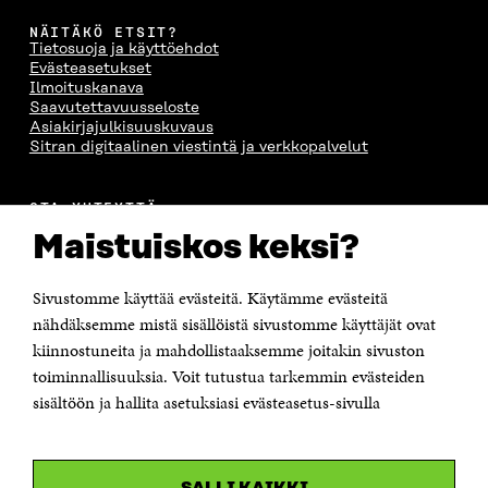
NÄITÄKÖ ETSIT?
Tietosuoja ja käyttöehdot
Evästeasetukset
Ilmoituskanava
Saavutettavuusseloste
Asiakirjajulkisuuskuvaus
Sitran digitaalinen viestintä ja verkkopalvelut
OTA YHTEYTTÄ
Suomen itsenäisyyden juhlarahasto Sitra
Maistuiskos keksi?
Itämerenkatu 11-13, PL 160,
00181 Helsinki
Sivustomme käyttää evästeitä. Käytämme evästeitä
Puhelin +358 294 618 991
Sähköpostiosoite
nähdäksemme mistä sisällöistä sivustomme käyttäjät ovat
etunimi.sukunimi@sitra.fi tai sitra@sitra.fi
kiinnostuneita ja mahdollistaaksemme joitakin sivuston
toiminnallisuuksia. Voit tutustua tarkemmin evästeiden
Saapumisohjeet
sisältöön ja hallita asetuksiasi evästeasetus-sivulla
Y-tunnus 0202132-3
OLEMME NÄISSÄ SOMEISSA