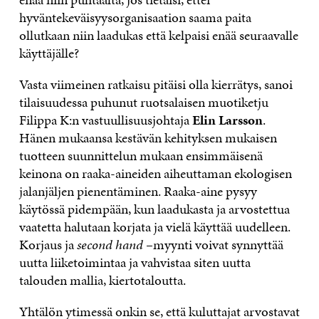
hyväntekeväisyysorganisaation saama paita
ollutkaan niin laadukas että kelpaisi enää seuraavalle
käyttäjälle?
Vasta viimeinen ratkaisu pitäisi olla kierrätys, sanoi
tilaisuudessa puhunut ruotsalaisen muotiketju
Filippa K:n vastuullisuusjohtaja
Elin Larsson
.
Hänen mukaansa kestävän kehityksen mukaisen
tuotteen suunnittelun mukaan ensimmäisenä
keinona on raaka-aineiden aiheuttaman ekologisen
jalanjäljen pienentäminen. Raaka-aine pysyy
käytössä pidempään, kun laadukasta ja arvostettua
vaatetta halutaan korjata ja vielä käyttää uudelleen.
Korjaus ja
second hand
–myynti voivat synnyttää
uutta liiketoimintaa ja vahvistaa siten uutta
talouden mallia, kiertotaloutta.
Yhtälön ytimessä onkin se, että kuluttajat arvostavat