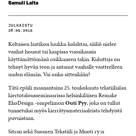
Samuli Laita
JULKAISTU
26.05.2015
Keltaisen laatikon luukku kolahtaa, säiliö nielee
vanhat housut tai kaapissa vuosikausia
käyttämättömänä roikkuneen takin. Kuluttaja on
tehnyt hyvän teon ja antanut vanhalle vaatteelleen
uuden elämän. Vai onko sittenkään?
Tätä epäili maanantaina 25. toukokuuta tekstiilialan
kiertotalousseminaarissa helsinkiläisen Remake
EkoDesign -ompelimon
Outi Pyy
, joka on tullut
tunnetuksi myös kierrätysmateriaaleista tehdyistä
puvuistaan.
Sitran sekä Suomen Tekstiili ja Muoti ry:n