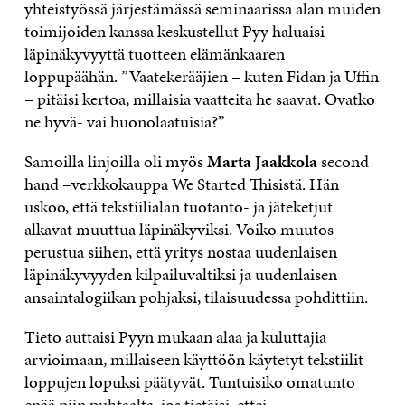
yhteistyössä järjestämässä seminaarissa alan muiden
toimijoiden kanssa keskustellut Pyy haluaisi
läpinäkyvyyttä tuotteen elämänkaaren
loppupäähän. ”Vaatekerääjien – kuten Fidan ja Uffin
– pitäisi kertoa, millaisia vaatteita he saavat. Ovatko
ne hyvä- vai huonolaatuisia?”
Samoilla linjoilla oli myös
Marta Jaakkola
second
hand –verkkokauppa We Started Thisistä. Hän
uskoo, että tekstiilialan tuotanto- ja jäteketjut
alkavat muuttua läpinäkyviksi. Voiko muutos
perustua siihen, että yritys nostaa uudenlaisen
läpinäkyvyyden kilpailuvaltiksi ja uudenlaisen
ansaintalogiikan pohjaksi, tilaisuudessa pohdittiin.
Tieto auttaisi Pyyn mukaan alaa ja kuluttajia
arvioimaan, millaiseen käyttöön käytetyt tekstiilit
loppujen lopuksi päätyvät. Tuntuisiko omatunto
enää niin puhtaalta, jos tietäisi, ettei