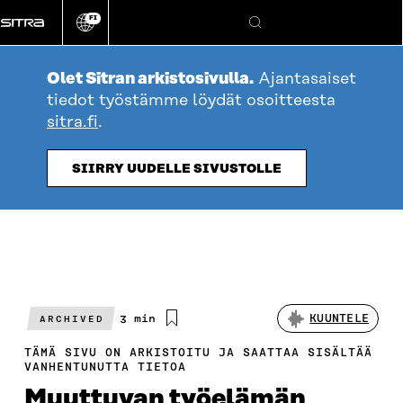
Siirry
FI
suoraan
Vaihda
Hae
sivuston
sisältöön
kieli
Olet Sitran arkistosivulla.
Ajantasaiset
tiedot työstämme löydät osoitteesta
sitra.fi
.
SIIRRY UUDELLE SIVUSTOLLE
Arvioitu
3 min
KUUNTELE
ARCHIVED
lukuaika
TÄMÄ SIVU ON ARKISTOITU JA SAATTAA SISÄLTÄÄ
VANHENTUNUTTA TIETOA
Muuttuvan työelämän