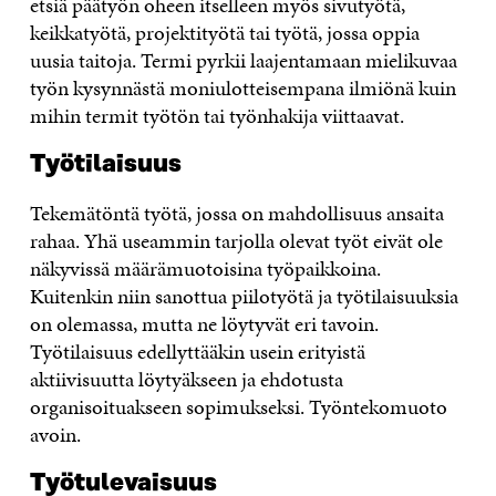
etsiä päätyön oheen itselleen myös sivutyötä,
keikkatyötä, projektityötä tai työtä, jossa oppia
uusia taitoja. Termi pyrkii laajentamaan mielikuvaa
työn kysynnästä moniulotteisempana ilmiönä kuin
mihin termit työtön tai työnhakija viittaavat.
Työtilaisuus
Tekemätöntä työtä, jossa on mahdollisuus ansaita
rahaa. Yhä useammin tarjolla olevat työt eivät ole
näkyvissä määrämuotoisina työpaikkoina.
Kuitenkin niin sanottua piilotyötä ja työtilaisuuksia
on olemassa, mutta ne löytyvät eri tavoin.
Työtilaisuus edellyttääkin usein erityistä
aktiivisuutta löytyäkseen ja ehdotusta
organisoituakseen sopimukseksi. Työntekomuoto
avoin.
Työtulevaisuus