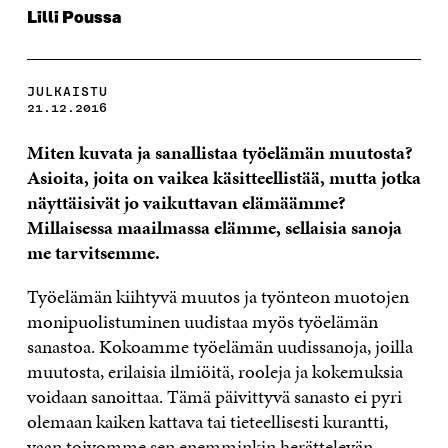
Lilli Poussa
JULKAISTU
21.12.2016
Miten kuvata ja sanallistaa työelämän muutosta?
Asioita, joita on vaikea käsitteellistää, mutta jotka
näyttäisivät jo vaikuttavan elämäämme?
Millaisessa maailmassa elämme, sellaisia sanoja
me tarvitsemme.
Työelämän kiihtyvä muutos ja työnteon muotojen
monipuolistuminen uudistaa myös työelämän
sanastoa. Kokoamme työelämän uudissanoja, joilla
muutosta, erilaisia ilmiöitä, rooleja ja kokemuksia
voidaan sanoittaa. Tämä päivittyvä sanasto ei pyri
olemaan kaiken kattava tai tieteellisesti kurantti,
vaan toivomme sen enemminkin herättelevän