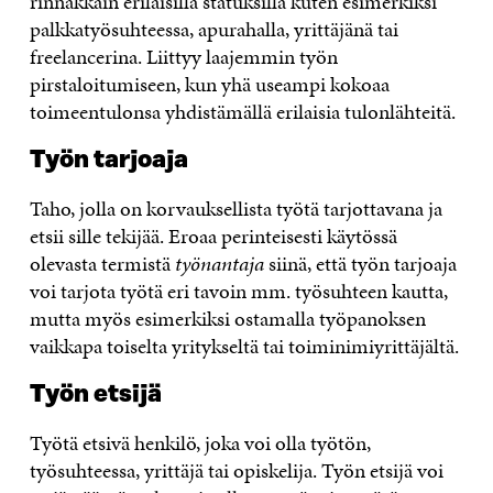
rinnakkain erilaisilla statuksilla kuten esimerkiksi
palkkatyösuhteessa, apurahalla, yrittäjänä tai
freelancerina. Liittyy laajemmin työn
pirstaloitumiseen, kun yhä useampi kokoaa
toimeentulonsa yhdistämällä erilaisia tulonlähteitä.
Työn tarjoaja
Taho, jolla on korvauksellista työtä tarjottavana ja
etsii sille tekijää. Eroaa perinteisesti käytössä
olevasta termistä
työnantaja
siinä, että työn tarjoaja
voi tarjota työtä eri tavoin mm. työsuhteen kautta,
mutta myös esimerkiksi ostamalla työpanoksen
vaikkapa toiselta yritykseltä tai toiminimiyrittäjältä.
Työn etsijä
Työtä etsivä henkilö, joka voi olla työtön,
työsuhteessa, yrittäjä tai opiskelija. Työn etsijä voi