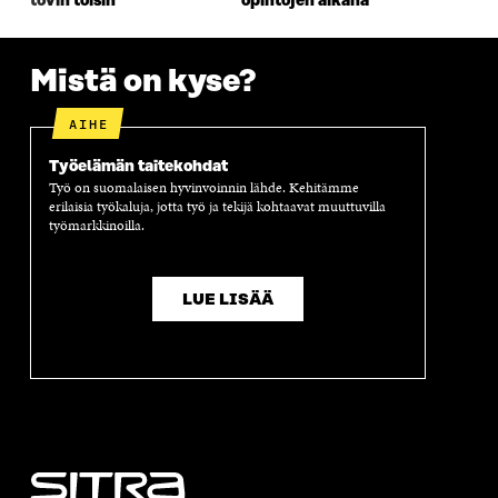
tovin toisin
opintojen aikana
K
U
K
K
U
N
U
K
N
A
N
U
A
S
A
N
Mistä on kyse?
S
S
S
A
S
A
S
S
AIHE
A
A
S
A
Työelämän taitekohdat
Työ on suomalaisen hyvinvoinnin lähde. Kehitämme
erilaisia työkaluja, jotta työ ja tekijä kohtaavat muuttuvilla
työmarkkinoilla.
LUE LISÄÄ