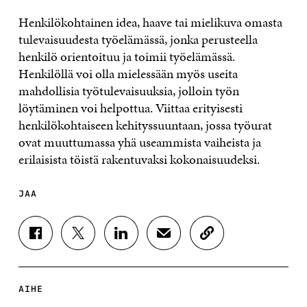
Henkilökohtainen idea, haave tai mielikuva omasta
tulevaisuudesta työelämässä, jonka perusteella
henkilö orientoituu ja toimii työelämässä.
Henkilöllä voi olla mielessään myös useita
mahdollisia työtulevaisuuksia, jolloin työn
löytäminen voi helpottua. Viittaa erityisesti
henkilökohtaiseen kehityssuuntaan, jossa työurat
ovat muuttumassa yhä useammista vaiheista ja
erilaisista töistä rakentuvaksi kokonaisuudeksi.
JAA
J
J
J
J
K
A
A
A
A
O
A
A
A
A
P
F
T
L
S
I
A
W
I
Ä
O
AIHE
C
I
N
H
I