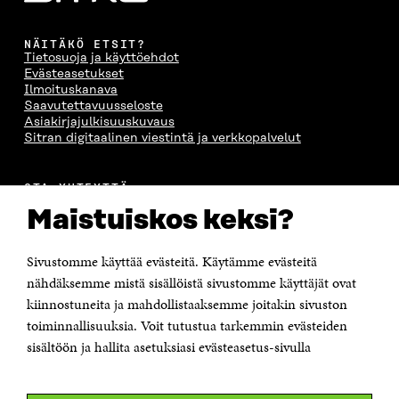
NÄITÄKÖ ETSIT?
Tietosuoja ja käyttöehdot
Evästeasetukset
Ilmoituskanava
Saavutettavuusseloste
Asiakirjajulkisuuskuvaus
Sitran digitaalinen viestintä ja verkkopalvelut
OTA YHTEYTTÄ
Suomen itsenäisyyden juhlarahasto Sitra
Maistuiskos keksi?
Itämerenkatu 11-13, PL 160,
00181 Helsinki
Sivustomme käyttää evästeitä. Käytämme evästeitä
Puhelin +358 294 618 991
Sähköpostiosoite
nähdäksemme mistä sisällöistä sivustomme käyttäjät ovat
etunimi.sukunimi@sitra.fi tai sitra@sitra.fi
kiinnostuneita ja mahdollistaaksemme joitakin sivuston
toiminnallisuuksia. Voit tutustua tarkemmin evästeiden
Saapumisohjeet
sisältöön ja hallita asetuksiasi evästeasetus-sivulla
Y-tunnus 0202132-3