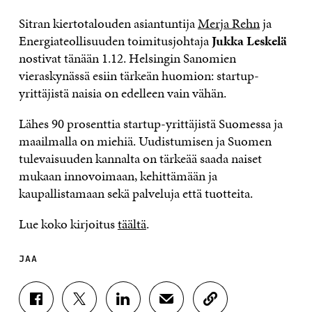
Sitran kiertotalouden asiantuntija
Merja Rehn
ja
Energiateollisuuden toimitusjohtaja
Jukka Leskelä
nostivat tänään 1.12. Helsingin Sanomien
vieraskynässä esiin tärkeän huomion: startup-
yrittäjistä naisia on edelleen vain vähän.
Lähes 90 prosenttia startup-yrittäjistä Suomessa ja
maailmalla on miehiä. Uudistumisen ja Suomen
tulevaisuuden kannalta on tärkeää saada naiset
mukaan innovoimaan, kehittämään ja
kaupallistamaan sekä palveluja että tuotteita.
Lue koko kirjoitus
täältä
.
JAA
J
J
J
J
K