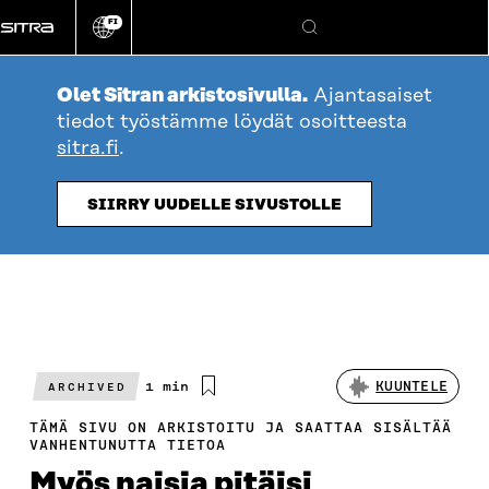
Siirry
FI
suoraan
Vaihda
Hae
sivuston
sisältöön
kieli
Olet Sitran arkistosivulla.
Ajantasaiset
tiedot työstämme löydät osoitteesta
sitra.fi
.
SIIRRY UUDELLE SIVUSTOLLE
Arvioitu
1 min
KUUNTELE
ARCHIVED
lukuaika
TÄMÄ SIVU ON ARKISTOITU JA SAATTAA SISÄLTÄÄ
VANHENTUNUTTA TIETOA
Myös naisia pitäisi