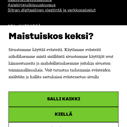
Saavutettavuusseloste
Asiakirjajulkisuuskuvaus
Sitran digitaalinen viestintä ja verkkopalvelut
OTA YHTEYTTÄ
Suomen itsenäisyyden juhlarahasto Sitra
Maistuiskos keksi?
Itämerenkatu 11-13, PL 160,
00181 Helsinki
Sivustomme käyttää evästeitä. Käytämme evästeitä
Puhelin +358 294 618 991
Sähköpostiosoite
nähdäksemme mistä sisällöistä sivustomme käyttäjät ovat
etunimi.sukunimi@sitra.fi tai sitra@sitra.fi
kiinnostuneita ja mahdollistaaksemme joitakin sivuston
toiminnallisuuksia. Voit tutustua tarkemmin evästeiden
Saapumisohjeet
sisältöön ja hallita asetuksiasi evästeasetus-sivulla
Y-tunnus 0202132-3
OLEMME NÄISSÄ SOMEISSA
SALLI KAIKKI
Facebook
Avautuu
uudessa
Linkedin
ikkunassa
KIELLÄ
Avautuu
uudessa
Youtube
ikkunassa