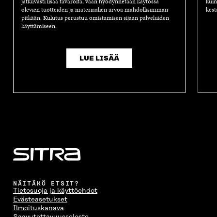
jatkuvasti lisää tavaroita, vaan hyödynnetään käytössä
kuin
olevien tuotteiden ja materiaalien arvoa mahdollisimman
kest
pitkään. Kulutus perustuu omistamisen sijaan palveluiden
käyttämiseen.
LUE LISÄÄ
NÄITÄKÖ ETSIT?
Tietosuoja ja käyttöehdot
Evästeasetukset
Ilmoituskanava